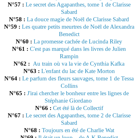
N°57 :
Le secret des Agapanthes, tome 1 de Clarisse
Sabard
N°58 :
La douce magie de Noël de Clarisse Sabard
N°59 :
Les quatre petits meurtres de Noël de Alexandra
Benedict
N°60 :
La promesse cachée de Lucinda Riley
N°61 :
C'est pas marqué dans les livres de Julien
Rampin
N°62 :
Au train où va la vie de Cynthia Kafka
N°63 :
L'enfant du lac de Kate Morton
N°64 :
Le parfum des fleurs sauvages, tome 1 de Tessa
Collins
N°65 :
J'irai chercher le bonheur entre les lignes de
Stéphanie Giordano
N°66 :
Cet été là de Collectif
N°67 :
Le secret des Agapanthes, tome 2 de Clarisse
Sabard
N°68 :
Toujours en été de Charlie Wat
N°69 :
Il était un loup... de A.K Benedict