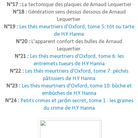
N°17 :
La tectonique des plaques de Arnaud Lequertier
N°18 :
Génération sens dessus dessous de Arnaud
Lequertier
N°19 :
Les thés meurtriers d'Oxford, tome 5: tôt ou tarte
de H.Y Hanna
N°20 :
L'apparent confort des bulles de Arnaud
Lequertier
N°21 :
Les
thés
meurtriers d'Oxford, tome 6: les
entremets tueurs de H.Y Hanna
N°22 :
Les
thés
meurtriers d'Oxford, tome 7: péchés
pâtissiers de H.Y Hanna
N°23 :
Les
thés
meurtriers d'Oxford, tome 10: bûche et
embûches de H.Y Hanna
N°24 :
Petits crimes et jardin secret, tome 1
: les graines
du crime de H.Y Hanna