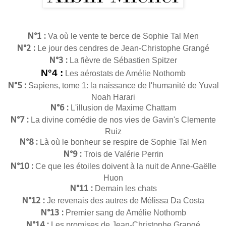
N°1 :
Va où le vente te berce de Sophie Tal Men
N°2 :
Le jour des cendres de Jean-Christophe Grangé
N°3 :
La fièvre de Sébastien Spitzer
N°4 :
Les aérostats de Amélie Nothomb
N°5 :
Sapiens, tome 1: la naissance de l'humanité de Yuval
Noah Harari
N°6 :
L'illusion de Maxime Chattam
N°7 :
La divine comédie de nos vies de Gavin's Clemente
Ruiz
N°8 :
Là où le bonheur se respire de Sophie Tal Men
N°9 :
Trois de Valérie Perrin
N°10 :
Ce que les étoiles doivent à la nuit de Anne-Gaëlle
Huon
N°11 :
Demain les chats
N°12 :
Je revenais des autres de Mélissa Da Costa
N°13 :
Premier sang de Amélie Nothomb
N°14 :
Les promises de Jean-Christophe Grangé