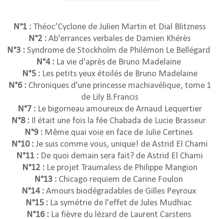
N°1 :
Théoc’Cyclone de Julien Martin et Dial Blitzness
N°2 :
Ab'errances verbales de Damien Khérès
N°3 :
Syndrome de Stockholm de Philémon Le Bellégard
N°4 :
La vie d'après de Bruno Madelaine
N°5 :
Les petits yeux étoilés de Bruno Madelaine
N°6 :
Chroniques d'une princesse machiavélique, tome 1
de Lily B.Francis
N°7 :
Le bigorneau amoureux de Arnaud Lequertier
N°8 :
Il était une fois la fée Chabada de Lucie Brasseur
N°9 :
Même quai voie en face de Julie Certines
N°10 :
Je suis comme vous, unique! de Astrid El Chami
N°11 :
De quoi demain sera fait? de Astrid El Chami
N°12 :
Le projet Traumaless de Philippe Mangion
N°13 :
Chicago requiem de Carine Foulon
N°14 :
Amours biodégradables de Gilles Peyroux
N°15 :
La symétrie de l'effet de Jules Mudhiac
N°16 :
La fièvre du lézard de Laurent Carstens