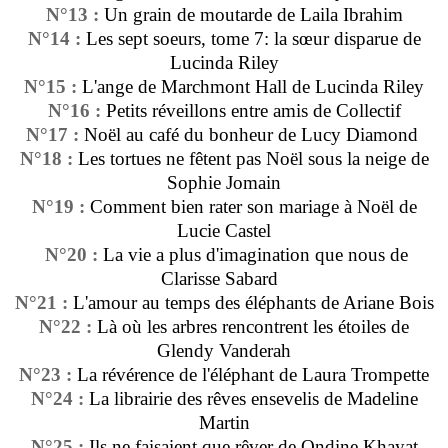
N°13 :
Un grain de moutarde de Laila Ibrahim
N°14 :
Les sept soeurs, tome 7: la sœur disparue de
Lucinda Riley
N°15 :
L'ange de Marchmont Hall de Lucinda Riley
N°16 :
Petits réveillons entre amis de Collectif
N°17 :
Noël au café du bonheur de Lucy Diamond
N°18 :
Les tortues ne fêtent pas Noël sous la neige de
Sophie Jomain
N°19 :
Comment bien rater son mariage à Noël de
Lucie Castel
N°20 :
La vie a plus d'imagination que nous de
Clarisse Sabard
N°21 :
L'amour au temps des éléphants de Ariane Bois
N°22 :
Là où les arbres rencontrent les étoiles de
Glendy Vanderah
N°23 :
La révérence de l'éléphant de Laura Trompette
N°24 :
La librairie des rêves ensevelis de Madeline
Martin
N°25 :
Ils ne faisaient que rêver de Ondine Khayat