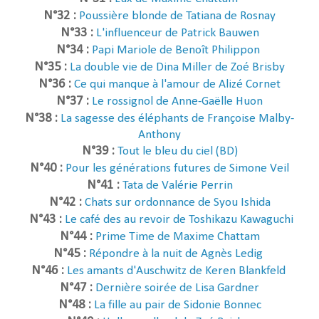
N°32 :
Poussière blonde de Tatiana de Rosnay
N°33 :
L'influenceur de Patrick Bauwen
N°34 :
Papi Mariole de Benoît Philippon
N°35 :
La double vie de Dina Miller de Zoé Brisby
N°36 :
Ce qui manque à l'amour de Alizé Cornet
N°37 :
Le rossignol de Anne-Gaëlle Huon
N°38 :
La sagesse des élé
phants de Françoise Malby-
Anthony
N°39 :
Tout le bleu du ciel (BD)
N°40 :
Pour les générations futures de Simone Veil
N°41 :
Tata de Valérie Perrin
N°42 :
Chats sur ordonnance de Syou Ishida
N°43 :
Le café des au revoir de Toshikazu Kawaguchi
N°44 :
Prime Time de Maxime Chattam
N°45 :
Répondre à la nuit de Agnès Ledig
N°46 :
Les amants d'Auschwitz de Keren Blankfeld
N°47 :
Dernière soirée de Lisa Gardner
N°48 :
La fille au pair de Sidonie Bonnec