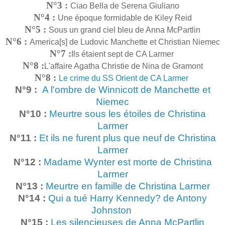
N°3 :
Ciao Bella de Serena Giuliano
N°4 :
Une époque formidable de Kiley Reid
N°5 :
Sous un grand ciel bleu de Anna McPartlin
N°6 :
America[s] de Ludovic Manchette et Christian Niemec
N°7 :
Ils étaient sept de CA Larmer
N°8 :
L'affaire Agatha Christie de Nina de Gramont
N°8 :
Le crime du SS Orient de CA Larmer
N°9 :
A l'ombre de Winnicott de Manchette et
Niemec
N°10
:
Meurtre sous les étoiles de Christina
Larmer
N°11
:
Et ils ne furent plus que neuf de Christina
Larmer
N°12
:
Madame Wynter est morte de Christina
Larmer
N°13
:
Meurtre en famille de Christina Larmer
N°14
:
Qui a tué Harry Kennedy? de Antony
Johnston
N°15
:
Les silencieuses de Anna McPartlin