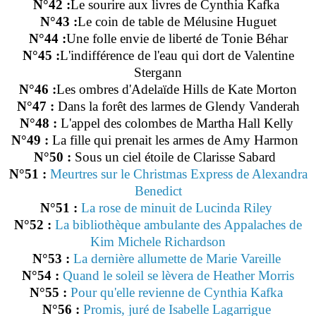
N°42 :
Le sourire aux livres de Cynthia Kafka
N°43 :
Le coin de table de Mélusine Huguet
N°44 :
Une folle envie de liberté de Tonie Béhar
N°45 :
L'indifférence de l'eau qui dort de Valentine
Stergann
N°46 :
Les ombres d'Adelaïde Hills de Kate Morton
N°47 :
Dans la forêt des larmes de Glendy Vanderah
N°48 :
L'appel des colombes de Martha Hall Kelly
N°49 :
La fille qui prenait les armes de Amy Harmon
N°50 :
Sous un ciel étoile de Clarisse Sabard
N°51 :
Meurtres sur le Christmas Express de Alexandra
Benedict
N°51 :
La rose de minuit de Lucinda Riley
N°52 :
La bibliothèque ambulante des Appalaches de
Kim Michele Richardson
N°53 :
La dernière allumette de Marie Vareille
N°54 :
Quand le soleil se lèvera de Heather Morris
N°55 :
Pour qu'elle revienne de Cynthia Kafka
N°56 :
Promis, juré de Isabelle Lagarrigue