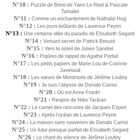
N°10 :
Puzzle de Brest de Yann Le Rest & Pascale
Tamalet
N°11 :
Comme un enchantement de Nathalie Hug
N°12 :
Les jours brûlants de Laurence Peyrin
N°13 :
Une certaine idée du paradis de Elisabeth Segard
N°14 :
Versant secret de Patrick Breuzé
N°15 :
Vers le soleil de Julien Sandrel
N°16 :
Piqûres de rappel de Agathe Portail
N°17 :
Les petits papiers de Marie-Lou de Corinne
Javelaud
N°18 :
Les sœurs de Montmorts de Jérôme Loubry
N°19 :
Je suis l'abysse de Donato Carrisi
N°20 :
Où est Anne Frank!
N°21 :
Respire de Niko Tackian
N°22 :
Le carnet des rancunes de Jacques Expert
N°23 :
Après l'océan de Laurence Peyrin
N°24 :
La maison sans souvenirs de Donato Carrisi
N°25 :
Un futur presque parfait de Elisabeth Segard
N°26 :
Le chant du silence de Jérôme Loubry