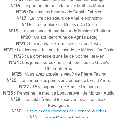
N°15 :
Le guerrier de porcelaine de Mathias Malzieu
N°16 :
Des matins heureux de Sophie Tal Men
N°17 :
Le livre des sœurs de Amélie Nothomb
N°18 :
La doublure de Mélissa Da Costa
N°19 :
La constance du prédateur de Maxime Chattam
N°20 :
Un abri de fortune de Agnès Ledig
N°21 :
Les mauvaises épouses de Zoé Brisby
N°22 :
Les femmes du bout du monde de Mélissa Da Costa
N°23 :
La promesse d'une île de Sophie Tal Men
N°24 :
Les jours heureux ne s'oublient pas de Gavin's
Clemente Ruiz
N°25 :
Vous avez appelé le véto? de Pierre Fabing
N°26 :
Le parfum des poires anciennes de Ewald Arenz
N°27 :
Psychopompe de Amélie Nothomb
N°28 :
Personne ne meurt à Longyerbyen de Morgan Audic
N°29 :
Le café où vivent les souvenirs de Toshikazu
Kawaguchi
N°30 :
Le temps des chimères de Bernard Werber
N°31 :
Lux de Maxime Chattam