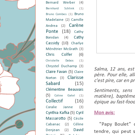
Bernard Werber
(4)
Bernhard Schlink
(1)
Bruno
Bruno Combes
(1)
Madelaine
(2)
Camille
Carène
Andrea
(2)
Ponte
(18)
Cathy
Cathy
Bonidan
(4)
Cassidy
(10)
Charlye
Ménétrier McGrath
(3)
Chris Colfer
(6)
Christelle Dabos
(1)
Chrystel Duchamp
(3)
Salma, 12 ans, est
Claire Favan
(5)
Claire
père. Pour elle, al
Clarisse
Norton
(3)
c'est pire, car en pr
Sabard
(15)
Clémentine Beauvais
Sentiments, sens
(5)
matière), baptême
Coline Gatel
(1)
Collectif
(16)
épique au fast-food.
Coralie Janne
(3)
Mon avis:
Cynthia Kafka
(5)
Cyril
Massarotto
(5)
Cécile
"Papy Boulet" c'e
Cabanac
(2)
Céline
David
Denjean
(2)
tendre, qui peut 