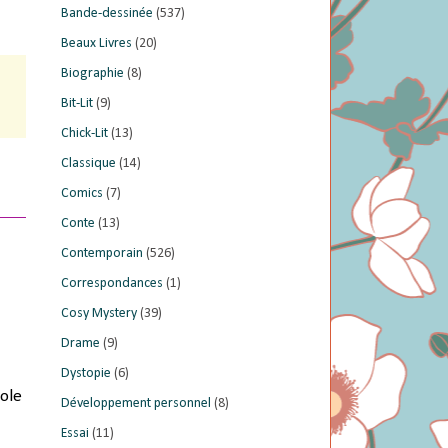
Bande-dessinée
(537)
Beaux Livres
(20)
Biographie
(8)
Bit-Lit
(9)
Chick-Lit
(13)
Classique
(14)
Comics
(7)
Conte
(13)
Contemporain
(526)
Correspondances
(1)
Cosy Mystery
(39)
Drame
(9)
Dystopie
(6)
nole
Développement personnel
(8)
Essai
(11)