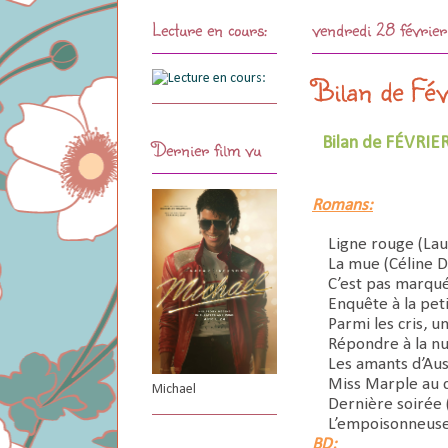
Lecture en cours:
vendredi 28 févrie
Bilan de Fé
Bilan de FÉVRIER
Dernier film vu
Romans:
Ligne rouge (Lau
La mue (Céline 
C’est pas marqué
Enquête à la peti
Parmi les cris, u
Répondre à la nu
Les amants d’Aus
Miss Marple au c
Michael
Dernière soirée 
L’empoisonneuse
BD: