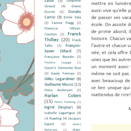
Zaoui
(5)
Delphine
mettre en lumière
Giraud
(4)
Diane
aussi vive qu'elle
Donato
Ducret
(2)
Carrisi
(9)
de passer ses vac
Emile Zola
(2)
Fannie Flagg
(2)
école. On assiste 
Florence Ollivet-
de prime abord, il
Franck
Courtois
(2)
histoire. Chacun va
Thilliez
(20)
Frank
l'autre et chacun v
François-
Tallis
(2)
Xavier Dillard
(7)
née, et cela offre
Françoise Bourdin
(3)
unes que les autres
Frédéric Lepage
(1)
un moment aussi t
Gavin's Clemente Ruiz
même ne soit pas p
(3)
Gayle Forman
(2)
Gilles Legardinier
(8)
avec beaucoup de 
Guillaume Musso
(12)
ce lien unique qui
Hans Andersen
(2)
inattendus de rire!
Harlan Coben
(15)
Helen Fielding
(1)
Ingrid Desjours
(6)
M
Isabelle Lagarrigue
(4)
J.K Rowling
(4)
Jacques
Expert
(2)
James
Jean-
Patterson
(1)