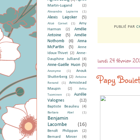
Martin-Lugand
(2)
Alexandra Lapierre
(1)
Alexis Laipsker
(5)
Amy
Alizé Cornet
(1)
PUBLIÉ PAR
C
Amélie
Harmon
(2)
Antoine
(5)
Amélie
Nothomb
(6)
Anna
McPartlin
(5)
Anne
Idoux-Thivet
(2)
Anne-
lundi 24 février 2
Dauphine Julliand
(4)
Anne-Gaëlle Huon
(5)
Anouk
Anonyme
(1)
Papy Boulet
Shutterberg
(2)
Antoine
Armistead
Renand
(1)
Maupin
(2)
Arttu
Aurélie
Tuominen
(1)
Valognes
(12)
Baptiste Beaulieu
(4)
Barbara Abel
(1)
Benjamin
Lacombe
(16)
Benoît Philippon
(2)
Bernard Minier
(4)