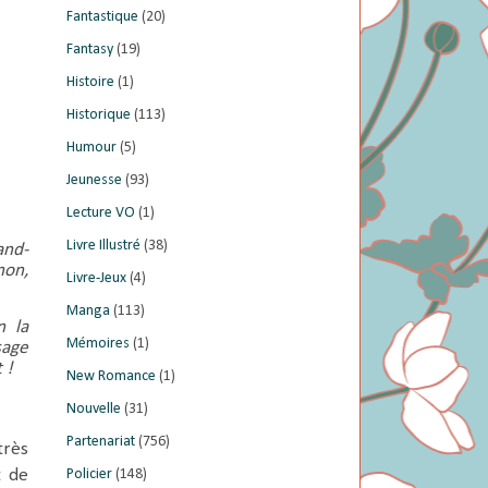
Fantastique
(20)
Fantasy
(19)
Histoire
(1)
Historique
(113)
Humour
(5)
Jeunesse
(93)
Lecture VO
(1)
Livre Illustré
(38)
and-
non,
Livre-Jeux
(4)
Manga
(113)
n la
Mémoires
(1)
sage
 !
New Romance
(1)
Nouvelle
(31)
Partenariat
(756)
très
t de
Policier
(148)