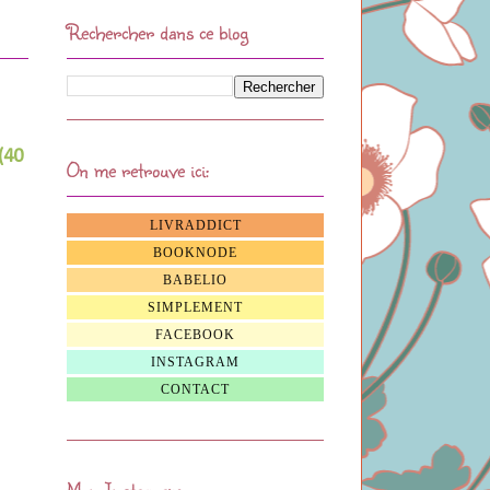
Rechercher dans ce blog
(40
On me retrouve ici:
LIVRADDICT
BOOKNODE
BABELIO
SIMPLEMENT
FACEBOOK
INSTAGRAM
CONTACT
Mon Instagram: