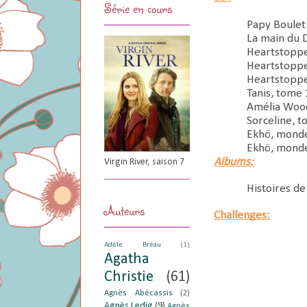
Série en cours
Papy Boulet
La main du 
Heartstoppe
Heartstoppe
Heartstoppe
Tanis, tome 
Amélia Wood
Sorceline, t
Ekhö, monde
Ekhö, monde 
Albums:
Virgin River, saison 7
Histoires de
Auteurs
Challenges:
Adèle Bréau
(1)
Agatha
Christie
(61)
Agnès Abécassis
(2)
Agnès Ledig
(9)
Agnès