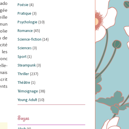
 ado
Poésie
(4)
igée
Pratique
(3)
ille
Psychologie
(10)
mmun
olie
Romance
(45)
n de
Science-fiction
(14)
cité
Sciences
(3)
 les
Sport
(1)
donc
lle-
Steampunk
(3)
mais
Thriller
(237)
crit
Théâtre
(1)
ents
Témoignage
(38)
Young Adult
(10)
Sagas