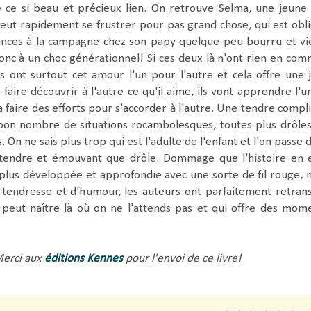
 ce si beau et précieux lien. On retrouve Selma, une jeune
 peut rapidement se frustrer pour pas grand chose, qui est obl
ances à la campagne chez son papy quelque peu bourru et vie
donc à un choc générationnel! Si ces deux là n'ont rien en co
s ont surtout cet amour l'un pour l'autre et cela offre une j
 faire découvrir à l'autre ce qu'il aime, ils vont apprendre l'u
a faire des efforts pour s'accorder à l'autre. Une tendre compli
 bon nombre de situations rocambolesques, toutes plus drôles
. On ne sais plus trop qui est l'adulte de l'enfant et l'on passe 
endre et émouvant que drôle. Dommage que l'histoire en e
lus développée et approfondie avec une sorte de fil rouge, 
tendresse et d'humour, les auteurs ont parfaitement retrans
 peut naître là où on ne l'attends pas et qui offre des mom
erci aux
éditions Kennes
pour l'envoi de ce livre!