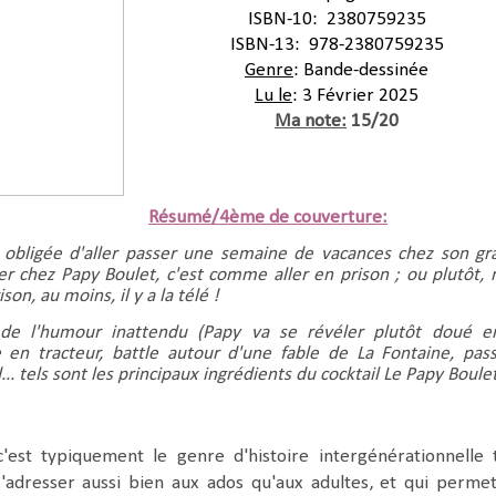
ISBN-10:
 ‎ 
2380759235
ISBN-13:
 ‎ 
978-2380759235
Genre
: Bande-dessinée
Lu le
: 3 Février 2025
Ma note:
15/20
Résumé/4ème de couverture:
 obligée d'aller passer une semaine de vacances chez son gr
ler chez Papy Boulet, c'est comme aller en prison ; ou plutôt, 
ison, au moins, il y a la télé !
 de l'humour inattendu (Papy va se révéler plutôt doué e
 en tracteur, battle autour d'une fable de La Fontaine, pas
.. tels sont les principaux ingrédients du cocktail Le Papy Boulet
st typiquement le genre d'histoire intergénérationnelle 
s'adresser aussi bien aux ados qu'aux adultes, et qui perme