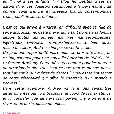
eu " mal à ses enfants " ? D'où les petites crises de
daronnalgie, ces douleurs spécifiques à la parentalité : air
pompé, sang d'encre et cheveux blancs, porte-monnaie
troué, oubli de soi chronique...
C'est ce qui arrive à Andrea, en difficulté avec sa fille de
seize ans, Suzanne. Cette mère, qui a tant donné à sa famille
depuis toutes ces années, est très mal récompensée.
Ingratitude, tensions, incompréhension... Si bien qu'au
milieu des siens, Andrea a fini par se sentir seule.
Un jour, une opportunité inattendue se présente à elle, un
casting national pour une nouvelle émission de téléréalité :
La Darons Academy. Parenthèse enchantée pour les parents
ou occasion de dire tout haut ce que tout le monde pense
tout bas sur le dur métier de darons ? Quel est le but secret
de cette téléréalité qui offre le spectacle d'un monde à
l'envers ?
Dans cette aventure, Andrea va faire des rencontres
déterminantes qui vont bousculer le cours de son existence,
et lui rappeler que derrière tout parent, il y a un être de
rêves et de désirs qui sommeille....
Mon avis: