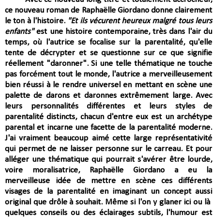
ce nouveau roman de Raphaëlle Giordano donne clairement
le ton à l'histoire.
"Et ils vécurent heureux malgré tous leurs
enfants"
est une histoire contemporaine, très dans l'air du
temps, où l'autrice se focalise sur la parentalité, qu'elle
tente de décrypter et se questionne sur ce que signifie
réellement "daronner". Si une telle thématique ne touche
pas forcément tout le monde, l'autrice a merveilleusement
bien réussi à le rendre universel en mettant en scène
une
palette de darons et daronnes extrêmement large.
Avec
leurs personnalités différentes et leurs styles de
parentalité distincts, chacun d'entre eux est un archétype
parental et incarne une facette de la parentalité moderne.
J'ai vraiment beaucoup aimé cette large représentativité
qui permet de
ne laisser personne sur le carreau. Et pour
alléger une thématique qui pourrait s'avérer être lourde,
voire moralisatrice, Raphaëlle Giordano a eu la
merveilleuse idée de
mettre en scène ces différents
visages de la parentalité en imaginant un concept aussi
original que drôle à souhait. Même si l'on y glaner ici ou là
q
uelques conseils ou des éclairages subtils, l'humour est