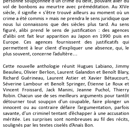
personne soupçonnée d’un crime ou délit, pouvant aller du
vol de bonbons au meurtre avec préméditation. Au XIVe
siècle, il signifie « s'être trouvé ailleurs au moment où un
crime a été commis » mais ne prendra le sens juridique que
nous lui connaissons que des siècles plus tard. Au sens
figuré, alibi prend le sens de justification : des agences
d'alibi ont fait leur apparition au Japon en 1990 puis en
Europe. Ces agences fournissent des justificatifs qui
permettent à leur client d'expliquer une absence, qui, le
plus souvent, concerne l’adultère…
Cette nouvelle anthologie réunit Hugues Labiano, Jimmy
Beaulieu, Olivier Berlion, Laurent Galandon et Benoît Blary,
Richard Guérineau, Laurent Astier et Xavier Bétaucourt,
Séverine Lambour et Benoît Springer, Étienne Le Roux et
Vincent Froissard, Jack Manini, Jeanne Puchol, Thierry
Robin. Chacun use de ses meilleurs arguments pour tantôt
détourner tout soupçon d’un coupable, faire plonger un
innocent ou au contraire défaire l’argumentation, parfois
savante, d’un criminel tentant d’échapper à une accusation
méritée. Les surprises sont nombreuses au fil des récits,
soulignés par les textes ciselés d’Anaïs Bon.