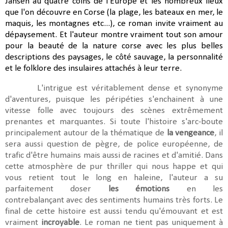
Jansen au quatre coins de l'Europe et les nombreux lieux
que l'on découvre en Corse (la plage, les bateaux en mer, le
maquis, les montagnes etc...), ce roman invite vraiment au
dépaysement. Et l'auteur montre vraiment tout son amour
pour la beauté de la nature corse avec les plus belles
descriptions des paysages, le côté sauvage, la personnalité
et le folklore des insulaires attachés à leur terre.
L'intrigue est véritablement dense et synonyme
d'aventures, puisque les péripéties s'enchainent à une
vitesse folle avec toujours des scènes extrêmement
prenantes et marquantes. Si toute l'histoire s'arc-boute
principalement autour de la thématique de
la vengeance
, il
sera aussi question de pègre, de police européenne, de
trafic d'être humains mais aussi de racines et d'amitié. Dans
cette atmosphère de pur thriller qui nous happe et qui
vous retient tout le long en haleine, l'auteur a su
parfaitement doser
les émotions
en les
contrebalançant avec des sentiments humains très forts. Le
final de cette histoire est aussi tendu qu'émouvant et est
vraiment
incroyable
. Le roman ne tient pas uniquement à