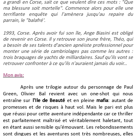
a grandi en Corse, sait ce que veulent dire ces mots : "Que 
ma blessure soit mortelle". Commence alors pour elle une 
terrifiante enquête qui l'amènera jusqu'au repaire du 
parrain, le "balafré'.
1993, Corse. Après avoir fui son île, Ange Biasini est obligé 
de revenir en Corse. Il y retrouve son jeune frère, Théo, qui 
a besoin de ses talents d'ancien apnéiste professionnel pour 
monter une série de cambriolages pas comme les autres : 
trois braquages de yachts de milliardaires. Sauf qu'ils vont se 
retrouver confronter à ce qu'ils n'auraient jamais du voir...
Mon avis:
Après une trilogie autour du personnage de Paul
Green, Olivier Bal revient avec un one-shot qui nous
entraîne sur
l'Ile de Beauté
et en pleine
mafia
: autant de
promesses et de risques à haut vol. Mais le pari est plus
que réussi pour cette aventure indépendante car ce thriller
est parfaitement maîtrisé et véritablement haletant, tout
en étant aussi sensible qu'émouvant. Les rebondissements
sont dingues et les aventures sont très nombreuses, elles