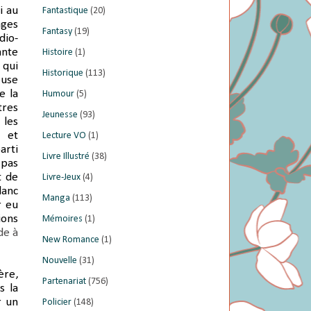
i au
Fantastique
(20)
ages
Fantasy
(19)
dio-
ante
Histoire
(1)
 qui
Historique
(113)
euse
e la
Humour
(5)
tres
Jeunesse
(93)
 les
 et
Lecture VO
(1)
arti
Livre Illustré
(38)
 pas
t de
Livre-Jeux
(4)
lanc
Manga
(113)
r eu
ions
Mémoires
(1)
de à
New Romance
(1)
Nouvelle
(31)
ère,
Partenariat
(756)
s la
r un
Policier
(148)