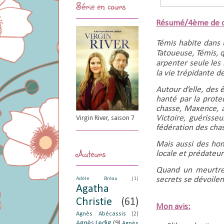
Série en cours
Résumé/4ème de c
Témis habite dans 
Tatoueuse, Témis, 
arpenter seule les 
la vie trépidante de
Autour d’elle, des
hanté par la protec
chasse, Maxence, a
Victoire, guériss
Virgin River, saison 7
fédération des chas
Mais aussi des hom
Auteurs
locale et prédateu
Quand un meurtre s
secrets se dévoilent
Adèle Bréau
(1)
Agatha
Christie
(61)
Mon avis:
Agnès Abécassis
(2)
Agnès Ledig
(9)
Agnès