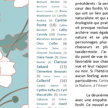
Bernard Werber
(4)
précédents : la sen
Bernhard Schlink
(1)
cœur des forêts V
Bruno
Bruno Combes
(1)
qui ont un lien pa
Madelaine
(2)
Camille
naturaliste et qui
Carène
Andrea
(2)
écologiste qui pra
Ponte
(18)
Cathy
vit presque reclus
Cathy
Bonidan
(4)
archère mais égal
Cassidy
(10)
Charlye
nature et se pl
Ménétrier McGrath
(3)
personnages plus 
Chris Colfer
(6)
chasseurs et pl
Christelle Dabos
(1)
taxidermiste. J'a
Chrystel Duchamp
(3)
du point de vue éco
Claire Favan
(5)
Claire
favorable aux chas
Clarisse
Norton
(3)
vue et leur rappor
Sabard
(15)
ou noir. Si l'hété
Clémentine Beauvais
aucun feeling ave
(5)
Coline Gatel
(1)
Collectif
(16)
particulières.
Cette
la Nature, à l'émer
Coralie Janne
(3)
Cynthia Kafka
(5)
Cyril
Massarotto
(5)
La deuxième
Cécile
Cabanac
(2)
Céline
avec une enquête 
David
Denjean
(2)
forêt. Ce nouvel 