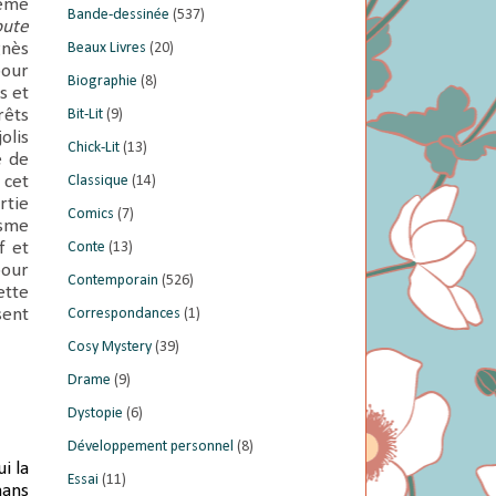
même
Bande-dessinée
(537)
oute
gnès
Beaux Livres
(20)
pour
Biographie
(8)
s et
rêts
Bit-Lit
(9)
olis
Chick-Lit
(13)
e de
 cet
Classique
(14)
rtie
Comics
(7)
isme
f et
Conte
(13)
pour
Contemporain
(526)
ette
sent
Correspondances
(1)
Cosy Mystery
(39)
Drame
(9)
Dystopie
(6)
Développement personnel
(8)
i la
Essai
(11)
mans