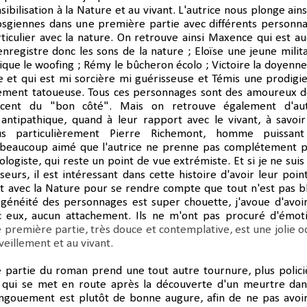
sibilisation à la Nature et au vivant.
L'autrice nous plonge ains
osgiennes dans une première partie avec différents personn
rticulier avec la nature. On retrouve ainsi Maxence qui est au
 enregistre donc les sons de la nature ; Eloïse une jeune milit
tique le woofing ; Rémy le bûcheron écolo ; Victoire la doyenne
e et qui est mi sorcière mi guérisseuse et Témis une prodigi
ement tatoueuse. Tous ces personnages sont des amoureux d
acent du "bon côté". Mais on retrouve également d'au
antipathique, quand à leur rapport avec le vivant, à savoir
us particulièrement Pierre Richemont, homme puissant
i beaucoup aimé que l'autrice ne prenne pas complétement p
logiste, qui reste un point de vue extrémiste. Et si je ne suis
seurs, il est intéressant dans cette histoire d'avoir leur poin
t avec la Nature pour se rendre compte que tout n'est pas b
rogénéité des personnages est super chouette, j'avoue d'avoi
c eux, aucun attachement. Ils ne m'ont pas procuré d'émot
 première partie, très douce et contemplative, est une jolie o
veillement et au vivant.
 partie du roman prend une tout autre tournure, plus polici
qui se met en route après la découverte d'un meurtre dan
engouement est plutôt de bonne augure, afin de ne pas avoi