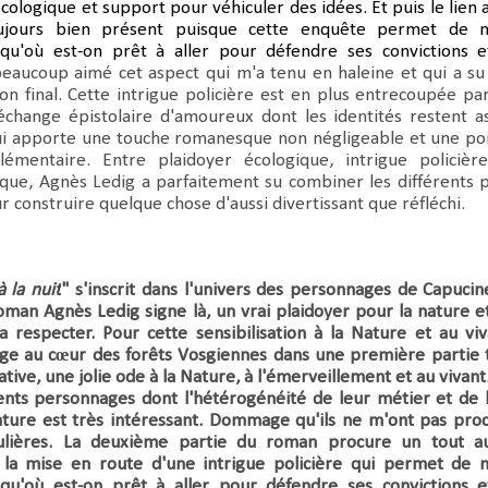
logique et support pour véhiculer des idées. Et puis le lien 
ujours bien présent puisque cette enquête permet de 
squ'où est-on prêt à aller pour défendre ses convictions e
beaucoup aimé cet aspect qui m'a tenu en haleine et qui a s
n final. Cette intrigue policière est en plus entrecoupée pa
échange épistolaire d'amoureux dont les identités restent a
ui apporte une touche romanesque non négligeable et une po
émentaire. Entre plaidoyer écologique, intrigue policièr
ue, Agnès Ledig a parfaitement su combiner les différents 
r construire quelque chose d'aussi divertissant que réfléchi.
 la nuit
" s'inscrit dans l'univers des personnages de Capucin
 roman
Agnès Ledig signe là, un vrai plaidoyer pour la nature e
a respecter. Pour cette
sensibilisation à la Nature et au viv
nge au cœur des forêts Vosgiennes dans une première partie
ive, une jolie ode à la Nature, à l'émerveillement et au vivant
rents personnages dont
l'hétérogénéité de leur métier et de 
ature est très intéressant. Dommage qu'ils ne m'ont pas
pro
culières. La deuxième partie du roman procure un tout a
a mise en route d'une intrigue policière qui
permet de n
squ'où est-on prêt à aller pour défendre ses convictions e