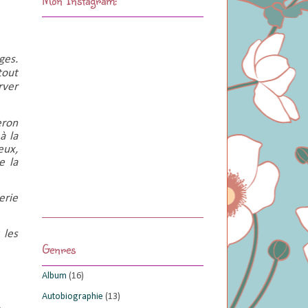
ges.
tout
rver
eron
à la
eux,
e la
erie
 les
Genres
Album
(16)
Autobiographie
(13)