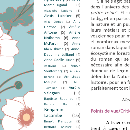
S'il ne s'agit p
Martin-Lugand
(2)
dans l'univers de
Alexandra Lapierre
(1)
petite reine
". Et 
Alexis Laipsker
(5)
Ledig, et en partic
Amy
Alizé Cornet
(1)
la nature et un pui
Amélie
Harmon
(2)
leurs métiers et 
Antoine
(5)
Amélie
vosgiennes pour mon
Nothomb
(6)
Anna
et nombreux messa
McPartlin
(5)
Anne
roman dans laquell
Idoux-Thivet
(2)
Anne-
écosystème foresti
Dauphine Julliand
(4)
du roman qui se 
Anne-Gaëlle Huon
(5)
nécessaire afin d
Anouk
Anonyme
(1)
donneur de leçon 
Shutterberg
(2)
Antoine
défendre la Natur
Armistead
Renand
(1)
histoire, pour en 
Maupin
(2)
Arttu
Aurélie
parfaitement tout 
Tuominen
(1)
Valognes
(12)
Baptiste Beaulieu
(4)
Mer
Barbara Abel
(1)
Benjamin
Points de vue/Crit
Lacombe
(16)
Benoît Philippon
(2)
A travers c
Bernard Minier
(4)
tient à coeur et