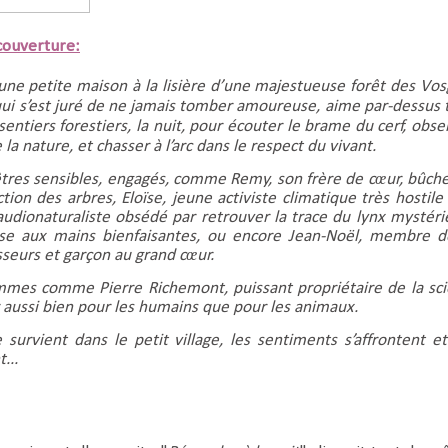
ouverture:
une petite maison à la lisière d’une majestueuse forêt des Vos
qui s’est juré de ne jamais tomber amoureuse, aime par-dessus 
sentiers forestiers, la nuit, pour écouter le brame du cerf, obse
 la nature, et chasser à l’arc dans le respect du vivant.
 êtres sensibles, engagés, comme Remy, son frère de cœur, bûch
tion des arbres, Eloïse, jeune activiste climatique très hostile 
udionaturaliste obsédé par retrouver la trace du lynx mystéri
euse aux mains bienfaisantes, ou encore Jean-Noël, membre d
seurs et garçon au grand cœur.
mes comme Pierre Richemont, puissant propriétaire de la sci
r aussi bien pour les humains que pour les animaux.
urvient dans le petit village, les sentiments s’affrontent et
...