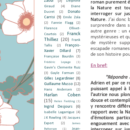
Zaoui
(5)
Delphine
roman purement éco
Giraud
(4)
Diane
la Nature est to
Donato
Ducret
(2)
interroger sur ju
Carrisi
(9)
Emile Zola
Nature.
J'ai donc 
(2)
Fannie Flagg
(2)
surprendre dans so
Florence Ollivet-
autre genre : un 
Franck
Courtois
(2)
mystérieuses et q
Thilliez
(20)
Frank
de mystère suppl
François-
Tallis
(2)
escapade romanesq
Xavier Dillard
(7)
de son histoire pou
Françoise Bourdin
(3)
Frédéric Lepage
(1)
En bref:
Gavin's Clemente Ruiz
(3)
Gayle Forman
(2)
"
Répondre à
Gilles Legardinier
(8)
Adrien et par ce
Guillaume Musso
(12)
puissant appel à l
Hans Andersen
(2)
l'
autrice nous plo
Harlan Coben
douce et contemplat
(15)
Helen Fielding
(1)
y rencontre
diffé
Ingrid Desjours
(6)
rapport avec la N
Isabelle Lagarrigue
(4)
d'émotions parti
J.K Rowling
(4)
Jacques
engouement avec l
Expert
(2)
James
Jean-
interroger sur ju
Patterson
(1)