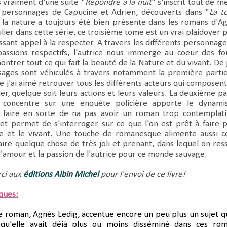
as vraiment d'une suite "
Répondre à la nuit
" s'inscrit tout de 
s personnages de Capucine et Adrien, découverts dans "
La t
si la nature a toujours été bien présente dans les romans d'A
ulier dans cette série, ce troisième tome est un vrai plaidoyer 
ssant appel à la respecter. A travers les différents personnage
passions respectifs, l'autrice nous immerge au coeur des fo
trer tout ce qui fait la beauté de la Nature et du vivant. De j
ges sont véhiculés à travers notamment la première parti
e j'ai aimé retrouver tous les différents acteurs qui composent
er, quelque soit leurs actions et leurs valeurs. La deuxième pa
concentre sur une enquête policière apporte le dynam
e faire en sorte de na pas avoir un roman trop contemplati
et permet de s'interroger sur ce que l'on est prêt à faire 
e et le vivant. Une touche de romanesque alimente aussi c
faire quelque chose de très joli et prenant, dans lequel on res
l'amour et la passion de l'autrice pour ce monde sauvage.
ci aux
éditions Albin Michel
pour l'envoi de ce livre!
iques:
e roman, Agnès Ledig, accentue encore un peu plus un sujet qu
 qu'elle avait déjà plus ou moins disséminé dans ces ro