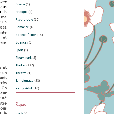
avec
Poésie
(4)
nous
t la
Pratique
(3)
u me
Psychologie
(10)
r un
ssez
Romance
(45)
inte
Science-fiction
(14)
e et
pans
Sciences
(3)
Sport
(1)
Steampunk
(3)
Thriller
(237)
e et
t un
Théâtre
(1)
ant,
Témoignage
(38)
très
. On
Young Adult
(10)
leur
curé
Sagas
utre
ous
t la