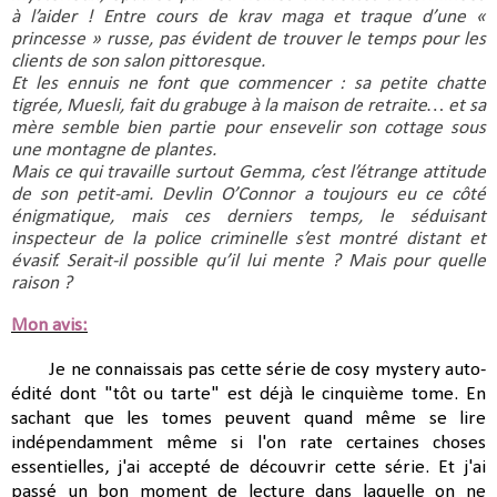
à l’aider ! Entre cours de krav maga et traque d’une « 
princesse » russe, pas évident de trouver le temps pour les 
clients de son salon pittoresque.
Et les ennuis ne font que commencer : sa petite chatte 
tigrée, Muesli, fait du grabuge à la maison de retraite… et sa 
mère semble bien partie pour ensevelir son cottage sous 
une montagne de plantes.
Mais ce qui travaille surtout Gemma, c’est l’étrange attitude 
de son petit-ami. Devlin O’Connor a toujours eu ce côté 
énigmatique, mais ces derniers temps, le séduisant 
inspecteur de la police criminelle s’est montré distant et 
évasif. Serait-il possible qu’il lui mente ? Mais pour quelle 
raison ?
Mon avis:
Je ne connaissais pas cette série de cosy mystery auto-
édité dont "tôt ou tarte" est déjà le cinquième tome. En
sachant que les tomes peuvent quand même se lire
indépendamment même si l'on rate certaines choses
essentielles, j'ai accepté de découvrir cette série. Et j'ai
passé un bon moment de lecture dans laquelle on ne