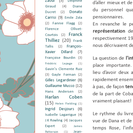
Zaoui
(5)
Delphine
d’aller mieux et de
Giraud
(4)
Diane
du personnel qua
Donato
Ducret
(2)
pensionnaires.
Carrisi
(9)
Emile Zola
(2)
Fannie Flagg
(2)
En revanche le pe
Florence Ollivet-
représentation
de 
Franck
Courtois
(2)
respectivement 19 
Thilliez
(20)
Frank
nous décrivaient 
François-
Tallis
(2)
Xavier Dillard
(7)
La question de
l’i
Françoise Bourdin
(3)
Frédéric Lepage
(1)
place importante.
Gavin's Clemente Ruiz
lieu d’avoir deux
(3)
Gayle Forman
(2)
rapidement ensembl
Gilles Legardinier
(8)
Guillaume Musso
(12)
à pas, de façon
ten
Hans Andersen
(2)
de la part de Coba
Harlan Coben
vraiment plaisant!
(15)
Helen Fielding
(1)
Ingrid Desjours
(6)
Le rythme du livre
Isabelle Lagarrigue
(4)
vue de Dana et de 
J.K Rowling
(4)
Jacques
Expert
(2)
James
temps Rose, l’inf
Jean-
Patterson
(1)