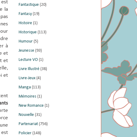
 est
Fantastique
(20)
e la
Fantasy
(19)
 pas
Histoire
(1)
unes
pour
Historique
(113)
ndre
Humour
(5)
er à
Jeunesse
(93)
e et
Lecture VO
(1)
t et
lle,
Livre Illustré
(38)
i et
Livre-Jeux
(4)
Manga
(113)
tent
Mémoires
(1)
ants
New Romance
(1)
orte
Nouvelle
(31)
orce
Partenariat
(756)
 une
 est
Policier
(148)