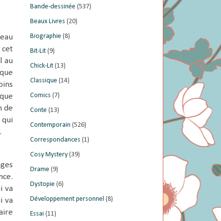
Bande-dessinée
(537)
Beaux Livres
(20)
Biographie
(8)
veau
 cet
Bit-Lit
(9)
l au
Chick-Lit
(13)
 que
Classique
(14)
oins
Comics
(7)
 que
n de
Conte
(13)
 qui
Contemporain
(526)
.
Correspondances
(1)
Cosy Mystery
(39)
ages
Drame
(9)
nce.
Dystopie
(6)
i va
Développement personnel
(8)
i va
aire
Essai
(11)