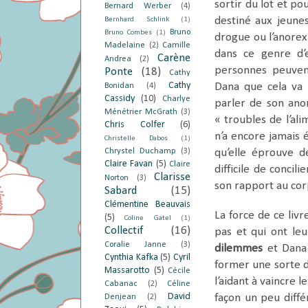
sortir du lot et po
Bernard Werber
(4)
destiné aux jeunes
Bernhard Schlink
(1)
Bruno
Bruno Combes
(1)
drogue ou l’anorex
Madelaine
(2)
Camille
dans ce genre d’e
Carène
Andrea
(2)
personnes peuve
Ponte
(18)
Cathy
Cathy
Dana que cela va 
Bonidan
(4)
Cassidy
(10)
Charlye
parler de son anor
Ménétrier McGrath
(3)
« troubles de l’al
Chris Colfer
(6)
n’a encore jamais 
Christelle Dabos
(1)
Chrystel Duchamp
(3)
qu’elle éprouve 
Claire Favan
(5)
Claire
difficile de conci
Clarisse
Norton
(3)
son rapport au cor
Sabard
(15)
Clémentine Beauvais
La force de ce liv
(5)
Coline Gatel
(1)
Collectif
(16)
pas et qui ont l
Coralie Janne
(3)
dilemmes
et Dana 
Cynthia Kafka
(5)
Cyril
former une sorte 
Massarotto
(5)
Cécile
l’aidant à vaincre 
Cabanac
(2)
Céline
David
façon un peu diffé
Denjean
(2)