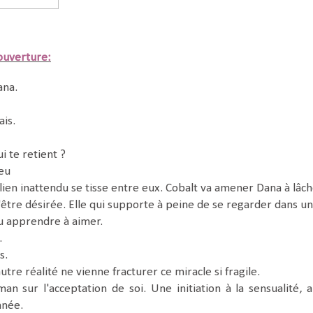
ouverture:
Dana.
sais.
ui te retient ?
peu
n lien inattendu se tisse entre eux. Cobalt va amener Dana à lâc
'être désirée. Elle qui supporte à peine de se regarder dans un
u apprendre à aimer.
.
s.
utre réalité ne vienne fracturer ce miracle si fragile.
n sur l'acceptation de soi. Une initiation à la sensualité, a
nnée.