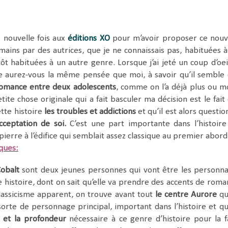
 nouvelle fois aux
éditions XO
pour m’avoir proposer ce nou
 mains par des autrices, que je ne connaissais pas, habituées à
tôt habituées à un autre genre. Lorsque j’ai jeté un coup d’oei
re aurez-vous la même pensée que moi, à savoir qu’il semble
omance entre deux adolescents
, comme on l’a déjà plus ou m
etite chose originale qui a fait basculer ma décision est le fait
ette histoire
les troubles et addictions
et qu’il est alors questio
cceptation de soi.
C’est une part importante dans l’histoire
ierre à l’édifice qui semblait assez classique au premier abord
iques:
obalt
sont deux jeunes personnes qui vont être les personn
e histoire, dont on sait qu’elle va prendre des accents de roma
lassicisme apparent, on trouve avant tout
le centre Aurore
qu
 sorte de personnage principal, important dans l’histoire et qu
té et la profondeur
nécessaire à ce genre d’histoire pour la f