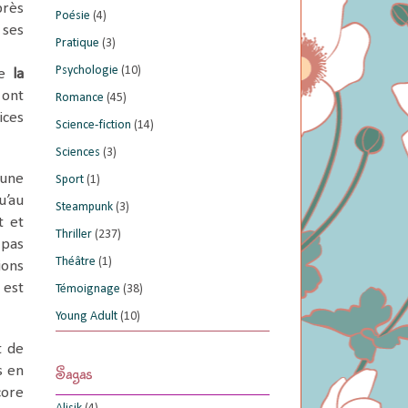
près
Poésie
(4)
 ses
Pratique
(3)
Psychologie
(10)
de
la
 ont
Romance
(45)
ices
Science-fiction
(14)
Sciences
(3)
 une
Sport
(1)
u’au
Steampunk
(3)
t et
Thriller
(237)
 pas
Théâtre
(1)
ions
 est
Témoignage
(38)
Young Adult
(10)
t de
Sagas
s en
core