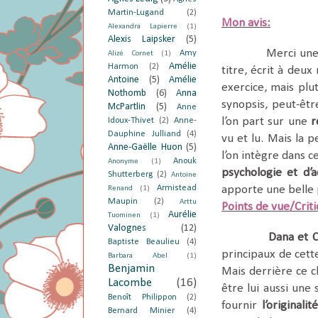
Martin-Lugand
(2)
Mon avis:
Alexandra Lapierre
(1)
Alexis Laipsker
(5)
Merci une
Amy
Alizé Cornet
(1)
Amélie
Harmon
(2)
titre, écrit à deux
Antoine
(5)
Amélie
exercice, mais plu
Nothomb
(6)
Anna
synopsis, peut-êt
McPartlin
(5)
Anne
l’on part sur une
r
Idoux-Thivet
(2)
Anne-
Dauphine Julliand
(4)
vu et lu. Mais la p
Anne-Gaëlle Huon
(5)
l’on intègre dans c
Anouk
Anonyme
(1)
psychologie et d’a
Shutterberg
(2)
Antoine
Armistead
apporte une belle p
Renand
(1)
Maupin
(2)
Arttu
Points de vue/Crit
Aurélie
Tuominen
(1)
Valognes
(12)
Dana et C
Baptiste Beaulieu
(4)
principaux de cett
Barbara Abel
(1)
Benjamin
Mais derrière ce c
Lacombe
(16)
être lui aussi une
Benoît Philippon
(2)
fournir
l’originali
Bernard Minier
(4)