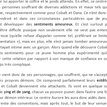
ur lui apporter le coffre et le poids attendu. En effet, ce centre
 personnes souffrant de diverses addictions et maux tels qu
ie, respectivement comme pour Cobalt et Dana. Ce n’est donc
ndroit et dans ces circonstances particulières que de je
nt développer des
sentiments amoureux
. Et c’est surtout 
être difficile puisque non seulement elle ne veut pas ente
exie (qu’elle refuse d’appeler comme tel, préférant se limit
imentation »), mais en plus, elle n’est jamais tomber amoureus
étayait intime avec un garçon. Alors quand elle découvre Cobal
des sentiments pour ce jeune homme plus expérimenté qu’e
lier cette relation par rapport à son manque de confiance en so
ps très compliqué.
re vient donc de ses personnages, qui souffrent, qui ne s’accep
eurs propres démons. On comprend parfaitement leurs
entêt
et Cobalt deviennent vite attachants. Ils vont en quelque s
de
ying et de yang
, chacun va pouvoir puiser dans l’autre une f
leur démon intérieur. Le centre Aurore les aura donc aidés dans
rente des conventions, mais après tout, le but de leur venue