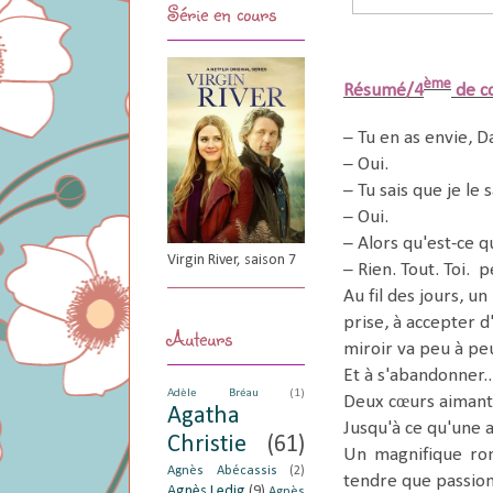
Série en cours
ème
Résumé/4
de c
– Tu en as envie, 
– Oui.
– Tu sais que je le 
– Oui.
– Alors qu'est-ce q
Virgin River, saison 7
– Rien. Tout. Toi. 
Au fil des jours, u
prise, à accepter d
Auteurs
miroir va peu à pe
Et à s'abandonner..
Adèle Bréau
(1)
Deux cœurs aimant
Agatha
Jusqu'à ce qu'une a
Christie
(61)
Un magnifique roma
Agnès Abécassis
(2)
tendre que passio
Agnès Ledig
(9)
Agnès