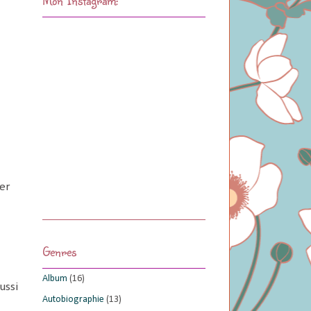
her
Genres
Album
(16)
ussi
Autobiographie
(13)