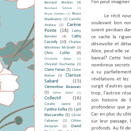
l'on peut imaginer
Bernard Werber
(4)
Bernhard Schlink
(1)
Bruno
Bruno Combes
(1)
Le récit no
Madelaine
(2)
Camille
soulevant bon nom
Carène
Andrea
(2)
soient perdues dans
Ponte
(18)
Cathy
Cathy
ce cache la rigu
Bonidan
(4)
Cassidy
(10)
Charlye
désinvolte et dét
Ménétrier McGrath
(3)
Alice, peut-elle s
Chris Colfer
(6)
bancal? Cette his
Christelle Dabos
(1)
Chrystel Duchamp
(3)
nombreux secrets et
Claire Favan
(5)
Claire
a su parfaitement
Clarisse
Norton
(3)
révélations et lez
Sabard
(15)
surgit d'autres qu
Clémentine Beauvais
(5)
trop, l'autrice ré
Coline Gatel
(1)
Collectif
(16)
son histoire de 
Coralie Janne
(3)
profondeur que je
Cynthia Kafka
(5)
Cyril
Car en plus du côt
Massarotto
(5)
Cécile
sur leur passage, 
Cabanac
(2)
Céline
David
Denjean
(2)
profonds. Au fil de