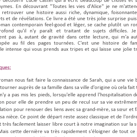
découvrir Lucie Castel qui a écrit beaucoup de choses et 
ymes. En découvrant "Toutes les vies d'Alice" je ne m'atten
retrouver une histoire aussi riche, dynamique, foisonnant
s et de révélations. Ce livre a été une très jolie surprise pui
roman contemporain feel-good et léger, se cache plutôt un r
fond qu'il n'y paraît et traitant de sujets difficiles. J
ent pas à, autant de gravité dans cette lecture, qui m'a au
pée au fil des pages tournées. C'est une histoire de fam
le intense qui vous prends aux tripes et qui laisse une jolie t
iques:
an nous fait faire la connaissance de Sarah, qui a une vie 
tourner auprès de sa famille dans sa ville d'origine où cela fait 
'y a pas mis les pieds, lorsqu'elle apprend l'hospitalisation d
sion pour elle de prendre un peu de recul sur sa vie extrême
elation pour renouer des liens avec sa grand-mère, sa sœur et f
sa nièce. Ce point de départ reste assez classique et de l'ordr
t très facilement laisser libre court à notre imagination sur la s
 Mais cette dernière va très rapidement s'éloigner de tout ce