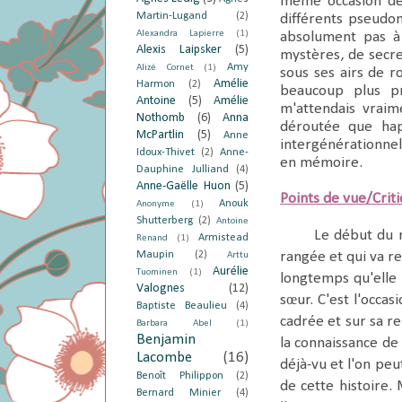
même occasion de 
Martin-Lugand
(2)
différents pseudon
Alexandra Lapierre
(1)
absolument pas à 
Alexis Laipsker
(5)
mystères, de secret
Amy
Alizé Cornet
(1)
sous ses airs de 
Amélie
Harmon
(2)
beaucoup plus pro
Antoine
(5)
Amélie
m'attendais vraim
Nothomb
(6)
Anna
déroutée que hap
McPartlin
(5)
Anne
intergénérationnel
Idoux-Thivet
(2)
Anne-
en mémoire.
Dauphine Julliand
(4)
Anne-Gaëlle Huon
(5)
Points de vue/Crit
Anouk
Anonyme
(1)
Shutterberg
(2)
Antoine
Le début du rom
Armistead
Renand
(1)
Maupin
(2)
rangée et qui va re
Arttu
Aurélie
Tuominen
(1)
longtemps qu'elle n
Valognes
(12)
sœur. C'est l'occa
Baptiste Beaulieu
(4)
cadrée et sur sa r
Barbara Abel
(1)
Benjamin
la connaissance de 
Lacombe
(16)
déjà-vu et l'on peu
Benoît Philippon
(2)
de cette histoire.
Bernard Minier
(4)