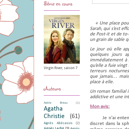
Série en cours
« Une place pour
Sarah, qui s’est ef
de Post-it et de t
un grain de sable q
Le jour où elle ap
quelques jours a
immédiatement à so
qu’elle a fuie ving
Virgin River, saison 7
terreurs nocturnes
que jamais… mais c
place à elle.
Auteurs
Un roman familial 
addictive et une i
Adèle Bréau
(1)
Mon avis:
Agatha
Christie
(61)
Je n'ai ente
discret dans la sph
Agnès Abécassis
(2)
Agnès Ledig
(9)
Agnès