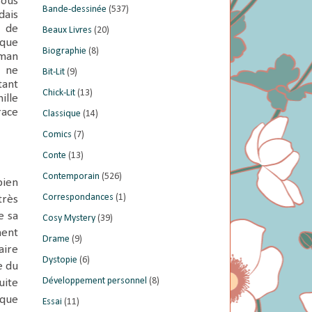
sous
Bande-dessinée
(537)
dais
e de
Beaux Livres
(20)
sque
Biographie
(8)
oman
e ne
Bit-Lit
(9)
tant
Chick-Lit
(13)
ille
race
Classique
(14)
Comics
(7)
Conte
(13)
Contemporain
(526)
bien
Correspondances
(1)
très
e sa
Cosy Mystery
(39)
ment
Drame
(9)
aire
Dystopie
(6)
e du
Développement personnel
(8)
uite
 que
Essai
(11)