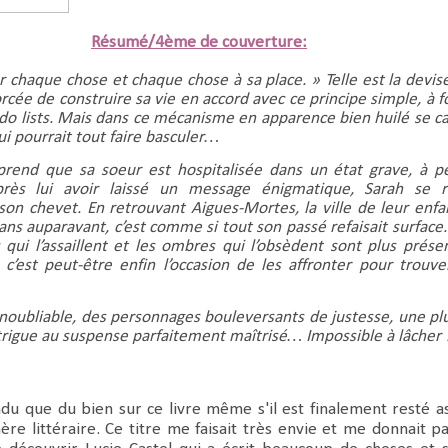
Résumé/4ème de couverture:
 chaque chose et chaque chose à sa place. » Telle est la devis
forcée de construire sa vie en accord avec ce principe simple, à f
o-do lists. Mais dans ce mécanisme en apparence bien huilé se c
ui pourrait tout faire basculer…
prend que sa soeur est hospitalisée dans un état grave, à p
près lui avoir laissé un message énigmatique, Sarah se 
n chevet. En retrouvant Aigues-Mortes, la ville de leur enfa
t ans auparavant, c’est comme si tout son passé refaisait surface.
 qui l’assaillent et les ombres qui l’obsèdent sont plus prése
’est peut-être enfin l’occasion de les affronter pour trouve
inoubliable, des personnages bouleversants de justesse, une p
ntrigue au suspense parfaitement maîtrisé… Impossible à lâcher 
ndu que du bien sur ce livre même s'il est finalement resté a
ère littéraire. Ce titre me faisait très envie et me donnait pa