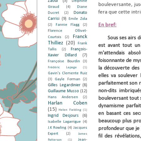
Zaoui
(5)
Delphine
bouleversante, ju
Giraud
(4)
Diane
fera que cette intr
Donato
Ducret
(2)
Carrisi
(9)
Emile Zola
En bref:
(2)
Fannie Flagg
(2)
Florence Ollivet-
Franck
Courtois
(2)
S
ous ses airs 
Thilliez
(20)
Frank
est avant tout un
François-
Tallis
(2)
m'attendais abso
Xavier Dillard
(7)
foisonnante de mys
Françoise Bourdin
(3)
la découverte des
Frédéric Lepage
(1)
Gavin's Clemente Ruiz
elles va soulever
(3)
Gayle Forman
(2)
parfaitement son ré
Gilles Legardinier
(8)
non-dits imbriqué
Guillaume Musso
(12)
Hans Andersen
(2)
bouleversant tout 
Harlan Coben
dynamisme parfait
(15)
Helen Fielding
(1)
en basant ces secr
Ingrid Desjours
(6)
beaucoup plus prof
Isabelle Lagarrigue
(4)
J.K Rowling
(4)
Jacques
profondeur que je 
Expert
(2)
James
fil des révélation
Jean-
Patterson
(1)