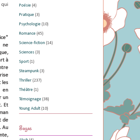
 qui
Poésie
(4)
Pratique
(3)
Psychologie
(10)
Romance
(45)
ice"
Science-fiction
(14)
 ne
que,
Sciences
(3)
rt à
Sport
(1)
ntre
Steampunk
(3)
rise
Thriller
(237)
 les
e en
Théâtre
(1)
r un
Témoignage
(38)
.
Et
Young Adult
(10)
man
t de
Sagas
.
Au
nte,