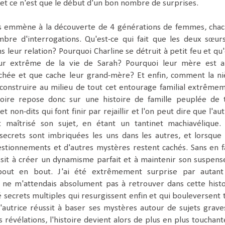
 et ce n'est que le début d'un bon nombre de surprises.
us emmène à la découverte de 4 générations de femmes, cha
bre d'interrogations. Qu'est-ce qui fait que les deux sœur
 leur relation? Pourquoi Charline se détruit à petit feu et qu'
eur extrême de la vie de Sarah? Pourquoi leur mère est a
achée et que cache leur grand-mère? Et enfin, comment la ni
e construire au milieu de tout cet entourage familial extrême
toire repose donc sur une histoire de famille peuplée de 
 non-dits qui font finir par rejaillir et l'on peut dire que l'aut
 maîtrisé son sujet, en étant un tantinet machiavélique.
 secrets sont imbriquées les uns dans les autres, et lorsque 
estionnements et d'autres mystères restent cachés. Sans en f
ussit à créer un dynamisme parfait et à maintenir son suspens
bout en bout. J'ai été extrêmement surprise par autan
 ne m'attendais absolument pas à retrouver dans cette histo
é secrets multiples qui resurgissent enfin et qui bouleversent 
l'autrice réussit à baser ses mystères autour de sujets grave
s révélations, l'histoire devient alors de plus en plus touchant