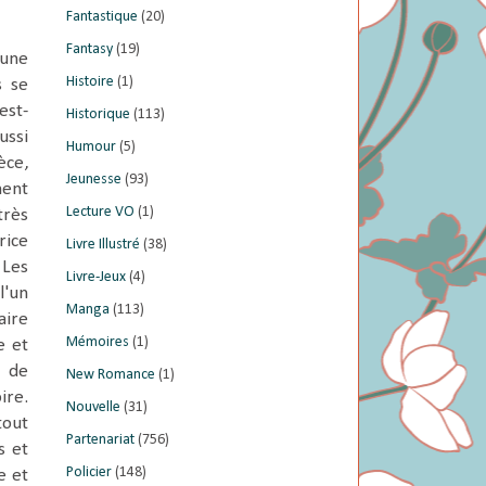
Fantastique
(20)
Fantasy
(19)
cune
Histoire
(1)
s se
est-
Historique
(113)
ussi
Humour
(5)
èce,
Jeunesse
(93)
ment
Lecture VO
(1)
très
rice
Livre Illustré
(38)
 Les
Livre-Jeux
(4)
l'un
Manga
(113)
aire
Mémoires
(1)
e et
t de
New Romance
(1)
ire.
Nouvelle
(31)
tout
Partenariat
(756)
s et
Policier
(148)
e et