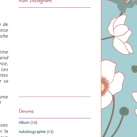
e de
orce
ache
eine
rend
nce,
 Les
ntes
r sa
lume
!
Genres
Album
(16)
ssez
r la
Autobiographie
(13)