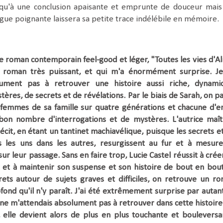
squ'à une conclusion apaisante et emprunte de douceur mais
igue poignante laissera sa petite trace indélébile en mémoire.
de roman contemporain feel-good et léger, "Toutes les vies d'Al
 roman très puissant, et qui m'a énormément surprise. J
e
lument pas à retrouver une histoire aussi riche, dynami
tères, de secrets et de révélations.
Par le biais de Sarah, on pa
 femmes de sa famille sur quatre générations et chacune d'e
 bon nombre d'interrogations et de mystères. L'autrice maît
cit, en étant un tantinet machiavélique, puisque les secrets et
s les uns dans les autres, resurgissent au fur et à mesur
sur leur passage.
Sans en faire trop, Lucie Castel réussit à crée
 et à maintenir son suspense et son histoire de bout en bout
ets autour de sujets graves et difficiles, on retrouve
un ro
ond qu'il n'y paraît.
J'ai été extrêmement surprise par autan
ne m'attendais absolument pas à retrouver dans cette histoire
s, elle devient alors de plus en plus touchante et bouleversa