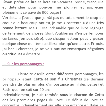
J’avais prévu de lire ce livre en vacances, posée, tranquille
et détendue pour pouvoir me plonger et apprécier
pleinement ce pavé de 900 pages!
Verdict….: j’avoue que je n’ai pas eu totalement le coup de
coeur que beaucoup ont eu, je me « contente » d’une
très
bonne lecture.
Mais il est indéniable que ce livre regorge
de tellement de choses (dont j’oublierais d’en parler pour
certaines j’en suis sûre), que chaque lecteur peut y puiser
quelque chose qui l’émoustillera plus qu’une autre. Et puis,
j’ai beau chercher, je ne vois
aucune remarques négatives
ou critiques
à émettre!
….Sur les personnages :
L’histoire oscille entre différents personnages, les
principaux étant
Cetta et son fils Christmas
(ce dernier
prendra de plus en plus d’importance au fil des pages) et
Ruth, que l’on suit sur 20 ans.
Indéniablement, je suis tombée
sous le charme de Cetta
dés les premières pages du livre. Ce début de livre se
concentre indéniablement sur elle, son enfance en Italie, sa