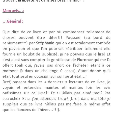
trouvait la liberté, et dans ses bras, l'amour ?
Mon avis…:
…Général :
Que dire de ce livre et par où commencer tellement de
choses peuvent être dites!!! Poussée (au bord du
reniement^^) par
Stéphanie
qui en est totalement tombée
en pavoison et que l’on pourrait rétribuer tellement elle
fournie un boulot de publicité, je ne pouvais que le lire! Et
c’est aussi sans compter la gentillesse de
Florence
qui me l’a
offert (bah oui, j’avais pas droit de l’acheter étant à ce
moment là dans un challenge 0 achat), étant donné qu’il
était tout seul en occasion sur son petit étal…`
Bref, passant dans les « derniers » lecteurs de ce livre, je
voyais et entendais maintes et maintes fois les avis
oufissimes sur ce livre!! Et si j’allais pas aimé moi? Pas
accroché? Et si j’en attendais trop? (bref, dans ma tête je
suppliais que ce livre n’allais pas me faire le même effet
que les fiancées de l’hiver…!!!).