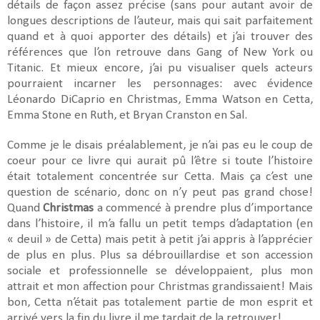
détails de façon assez précise (sans pour autant avoir de
longues descriptions de l’auteur, mais qui sait parfaitement
quand et à quoi apporter des détails) et j’ai trouver des
références que l’on retrouve dans Gang of New York ou
Titanic. Et mieux encore, j’ai pu visualiser quels acteurs
pourraient incarner les personnages: avec évidence
Léonardo DiCaprio en Christmas, Emma Watson en Cetta,
Emma Stone en Ruth, et Bryan Cranston en Sal.
Comme je le disais préalablement, je n’ai pas eu le coup de
coeur pour ce livre qui aurait pû l’être si toute l’histoire
était totalement concentrée sur Cetta. Mais ça c’est une
question de scénario, donc on n’y peut pas grand chose!
Quand
Christmas
a commencé à prendre plus d’importance
dans l’histoire, il m’a fallu un petit temps d’adaptation (en
« deuil » de Cetta) mais petit à petit j’ai appris à l’apprécier
de plus en plus. Plus sa débrouillardise et son accession
sociale et professionnelle se développaient, plus mon
attrait et mon affection pour Christmas grandissaient! Mais
bon, Cetta n’était pas totalement partie de mon esprit et
arrivé vers la fin du livre il me tardait de la retrouver!