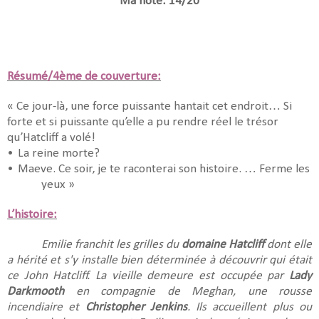
Ma note: 14/20
Résumé/4ème de couverture:
« Ce jour-là, une force puissante hantait cet endroit… Si
forte et si puissante qu’elle a pu rendre réel le trésor
qu’Hatcliff a volé!
•
La reine morte?
•
Maeve. Ce soir, je te raconterai son histoire. … Ferme les
yeux »
L’histoire:
Emilie franchit les grilles du
domaine Hatcliff
dont elle
a hérité et s'y installe bien déterminée à découvrir qui était
ce John Hatcliff. La vieille demeure est occupée par
Lady
Darkmooth
en compagnie de Meghan, une rousse
incendiaire et
Christopher Jenkins
. Ils accueillent plus ou