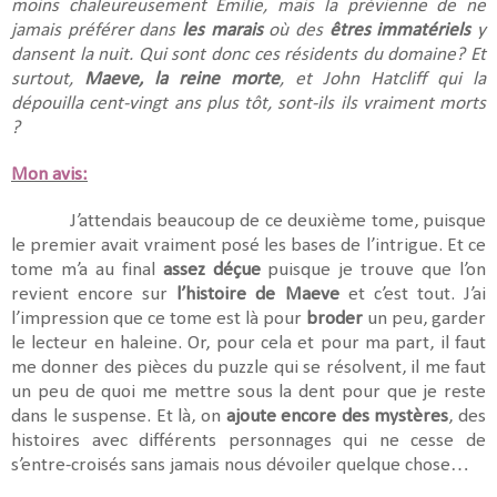
moins chaleureusement Emilie, mais la prévienne de ne
jamais préférer dans
les marais
où des
êtres immatériels
y
dansent la nuit. Qui sont donc ces résidents du domaine? Et
surtout,
Maeve, la reine morte
, et John Hatcliff qui la
dépouilla cent-vingt ans plus tôt, sont-ils ils vraiment morts
?
Mon avis:
J’attendais beaucoup de ce deuxième tome, puisque
le premier avait vraiment posé les bases de l’intrigue. Et ce
tome m’a au final
assez déçue
puisque je trouve que l’on
revient encore sur
l’histoire de Maeve
et c’est tout. J’ai
l’impression que ce tome est là pour
broder
un peu, garder
le lecteur en haleine. Or, pour cela et pour ma part, il faut
me donner des pièces du puzzle qui se résolvent, il me faut
un peu de quoi me mettre sous la dent pour que je reste
dans le suspense. Et là, on
ajoute encore des mystères
, des
histoires avec différents personnages qui ne cesse de
s’entre-croisés sans jamais nous dévoiler quelque chose…