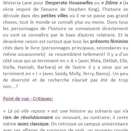
Wisteria Lane pour
Desperate Housewifes
ou
« Dôme »
(la
série inspiré de l’oeuvre de Stephen King), l’histoire se
déroule dans des
petites villes
où il ne se passe pas grand
choses, tout le monde se connaît plus ou moins. Donc tous
les personnages de l’histoire se connaissent directement
ou vont se connaître par le biais d’autres relations. Et la
deuxième raison est surtout que tous les
prénoms féminins
cités dans le livre (personnages principaux, secondaires ou
même occasionnels) se ressemblent tellement! Il y a d’un
côté ceux qui se terminent en « A » (avec Rhéa, Délilah, Ella,
Stella, Hannah, Barbara) et de l’autre il y a ceux qui se
terminent en « I » (avec Sandy, Molly, Terry, Nancy). Un peu
de diversité et de recherche n’aurait pas été de trop
non…?
Point de vue - Critiques:
« Là où elle repose »
est une histoire au scénario qui n’a
rien de révolutionnaire
ou innovant, au contraire, il reste
même
assez classique.
On retrouve un campus universitaire
avec ses affaires de suspicion de viols, un nouveau couple