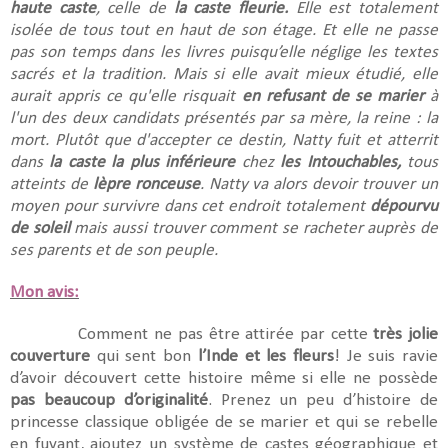
haute caste
, celle de
la caste fleurie.
Elle est totalement
isolée de tous tout en haut de son étage. Et elle ne passe
pas son temps dans les livres puisqu’elle néglige les textes
sacrés et la tradition. Mais si elle avait mieux étudié, elle
aurait appris ce qu'elle risquait
en refusant de se marier
à
l'un des deux candidats présentés par sa mère, la reine : la
mort. Plutôt que d'accepter ce destin, Natty fuit et atterrit
dans
la caste la plus inférieure
chez
les Intouchables,
tous
atteints de
lèpre ronceuse
. Natty va alors devoir trouver un
moyen pour survivre dans cet endroit totalement
dépourvu
de soleil
mais aussi trouver comment se racheter auprès de
ses parents et de son peuple.
Mon avis:
Comment ne pas être attirée par cette
très jolie
couverture
qui sent bon
l’Inde et les fleurs
! Je suis ravie
d’avoir découvert cette histoire même si elle ne possède
pas beaucoup d’originalité
. Prenez un peu d’histoire de
princesse classique obligée de se marier et qui se rebelle
en fuyant, ajoutez un système de castes géographique et