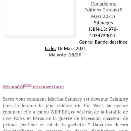
Canadienne
Editions
Dupuis (5
Mars 2021
)
54 pages
ISBN-13:
979-
1034739011
Genre:
Bande-dessinée
Lu le:
18 Mars 2021
Ma note: 16/20
ème
Résumé/4
de couverture:
Savez-vous comment Martha Cannary est devenue Calamity
Jane, la femme la plus célèbre du Far West, ou encore
comment elle a connu Wild Bill, ce vétéran de la bataille de
Five Forks et héros de la guerre de Sécession, chasseur de
primes, justicier et roi de la gâchette ? Dans des décors
époustouflants, ce western au dessin flamboyant nous