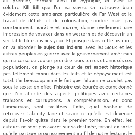
au premier, formant ainsi
un dyptique
, et c'est le
célèbre
Kill Bill
que l'on va suivre. On retrouve bien
évidement cette
ambiance particulière du Far West
et le
travail de détails et de colorisation, sombre mais pas
constamment noirâtre et morne, donne réellement une
impression de voyager dans un western et de découvrir un
véritable film sous nos yeux. Et puisque dans cette histoire,
on va aborder
le sujet des indiens
, avec les Sioux et les
autres peuples en guerre avec le gouvernement américain
qui ne cesse de vouloir prendre leurs terres et annexés ces
populations, on plonge au cœur de
cet aspect historique
pas tellement connu dans les faits et le dépaysement est
total. J'ai beaucoup aimé le fait que l'album ne croulait pas
sous le texte: en effet,
l'histoire est épurée
et étant donné
que l'on aborde des aspects politiques avec certaines
trahisons et corruptions, la compréhension, et donc
l'immersion, sont facilitées. Enfin, quel bonheur de
retrouver Calamity Jane et savoir ce qu'elle est devenue
depuis l'avoir quitté dans le premier tome. En effet, les
auteurs ne sont pas avares sur sa destinée, faisant en sorte
qu'elle partage progressivement au fil de notre lecture, le