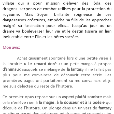
village qui a pour mission d'élever des Tôda, des
dragons_serpents de combat utilisés pour la protection du
royaume. Mais Soyon, brillante soigneuse de ces
dangereuses créatures, empêche sa fille de les approcher
malgré sa fascination pour elles... Jusqu'au jour où un
drame va bouleverser leur vie et le destin tissera un lien
inéluctable entre Elin et les bêtes sacrées.
Mon avis:
Achat quasiment spontané lors d’une petite virée à
la librairie
« Le renard doré »:
un petit manga à propos
d’animaux
auxquels se mélange de
la fantas
y, il ne fallait pas
plus pour me convaincre de découvrir cette série. Les
premières pages ont parfaitement su me convaincre et je
me suis délectée du reste de l’histoire.
Ce premier opus repose sur un
aspect plutôt sombre
mais
cela n’enlève rien à
la magie, à la douceur et à la poésie
qui
découle de l’histoire. On plonge dans un univers de
fantasy
asiatique
parmi des créatures mi-dragons mi-serpents:
les