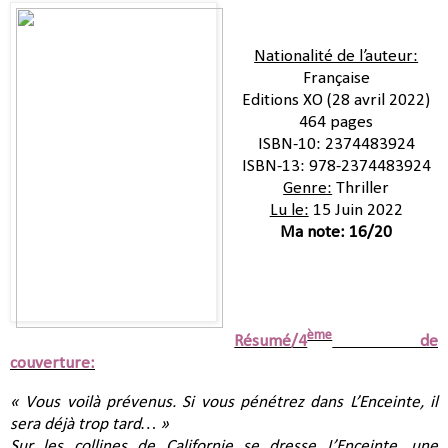
Nationalité de l’auteur:
Française
Editions XO (28 avril 2022)
464 pages
ISBN-10:‎ 2374483924
ISBN-13:‎ 978-2374483924
Genre:
Thriller
Lu le:
15 Juin 2022
Ma note: 16/20
ème
Résumé/4
de
couverture:
« Vous voilà prévenus. Si vous pénétrez dans L’Enceinte, il
sera déjà trop tard… »
Sur les collines de Californie se dresse L’Enceinte, une