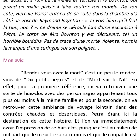
au doigt et à l'œil de la vieille et terrible Mrs Boynton, qui
prend un malin plaisir à faire souffrir son monde. De son
côté, Hercule Poirot entend de sa suite dans la chambre d'à
côté, la voix de Raymond Boynton : « Tu vois bien qu'il faut
la tuer, non ? ». Ce drame se déroule lors d'une excursion à
Pétra. Le corps de Mrs Boynton y est découvert, tel un
horrible bouddha. Pas de trace d'une morte violente, hormis
la marque d'une seringue sur son poignet…
Mon avis:
"Rendez-vous avec la mort" c'est un peu le rendez-
vous de "Dix petits nègres" et de "Mort sur le Nil". En
effet, pour la première référence, on va retrouver une
sorte de huis-clos avec des personnages appartenant tous
plus ou moins à la même famille et pour la seconde, on va
retrouver cette ambiance de voyage lointain dans des
contrées chaudes et désertiques, Petra étant ici la
destination de cette histoire. Et l'on va immédiatement
avoir l'impression de ce huis-clos, puisque c'est au milieu de
nul part que le meurtre sera commis et que le coupable est