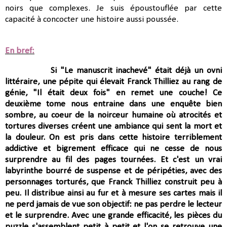
noirs que complexes. Je suis époustouflée par cette
capacité à concocter une histoire aussi poussée.
En bref:
Si "Le manuscrit inachevé" était déjà un ovni
littéraire, une pépite qui élevait Franck Thilliez au rang de
génie, "Il était deux fois" en remet une couche! Ce
deuxième tome nous entraine dans
une enquête bien
sombre, au coeur de la noirceur humaine où atrocités et
tortures diverses créent une ambiance qui sent la mort et
la douleur.
On est pris dans cette histoire terriblement
addictive et bigrement efficace qui ne cesse de nous
surprendre au fil des pages tournées. Et c'est un vrai
labyrinthe bourré de suspense et de péripéties, avec des
personnages torturés, que Franck Thilliez construit peu à
peu. Il
distribue ainsi au fur et à mesure ses cartes mais il
ne perd jamais de vue son objectif: ne pas perdre le lecteur
et le surprendre.
Avec une grande efficacité, les pièces du
puzzle s'assemblent petit à petit et l'on se retrouve une