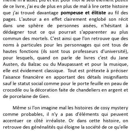
même m'a assez plu et est pour moi le seul élément positif
de ce livre, j'ai eu de plus en plus de mal à lire cette histoire
que j'ai trouvé davantage
pompeuse et élitiste
au fil des
pages. L'auteur a en effet clairement englobé son récit
dans une sphère de personnes aisées, n'hésitant à
dédaigner tout ce qui pourrait s'apparenter au plus
commun des mortels. C'est ainsi que l'on retrouve que des
noms à particules pour les personnages qui ont tous de
hautes fonctions (ils sont tous professeurs d'université),
pour lesquels, quand on parle de livres c'est du Jane
Austen, du Balzac ou du Maupassant et pour la musique,
elle est évidement classique. Tout est prétexte à préciser
l'aisance financière en apportant des détails insignifiants
sauf le statut social comme pour le porte feuille en
peau de
crocodile ou
la décoration faite de chandeliers en argent et
de porcelaine de Gien.
Même si l'on imagine mal les histoires de cosy mystery
comme probables, il n'y a pas d'éléments qui peuvent
accentuer ce côté irréaliste. Or dans cette histoire, on
retrouve des génénalités qui éloigne la société de ce qu'elle