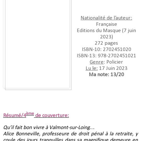
Nationalité de l’auteur:
Française
Editions du Masque (7 juin
2023)
272 pages
ISBN-10:‎ 2702451020
ISBN-13:‎ 978-2702451021
Genre
: Policier
Lu le:
17 Juin 2023
Ma note: 13/20
ème
Résumé/4
de couverture:
Qu’il fait bon vivre à Valmont-sur-Loing…
Alice Bonneville, professeure de droit pénal à la retraite, y
coule des jours tranquilles dans sa magnifique demeure en