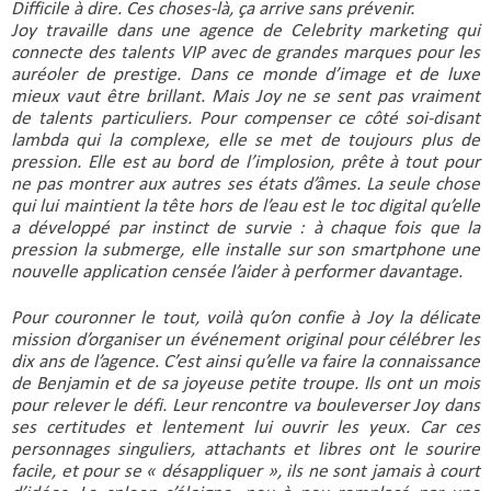
Difficile à dire. Ces choses-là, ça arrive sans prévenir.
Joy travaille dans une agence de Celebrity marketing qui 
connecte des talents VIP avec de grandes marques pour les 
auréoler de prestige. Dans ce monde d’image et de luxe 
mieux vaut être brillant. Mais Joy ne se sent pas vraiment 
de talents particuliers. Pour compenser ce côté soi-disant 
lambda qui la complexe, elle se met de toujours plus de 
pression. Elle est au bord de l’implosion, prête à tout pour 
ne pas montrer aux autres ses états d’âmes. La seule chose 
qui lui maintient la tête hors de l’eau est le toc digital qu’elle 
a développé par instinct de survie : à chaque fois que la 
pression la submerge, elle installe sur son smartphone une 
nouvelle application censée l’aider à performer davantage.
Pour couronner le tout, voilà qu’on confie à Joy la délicate 
mission d’organiser un événement original pour célébrer les 
dix ans de l’agence. C’est ainsi qu’elle va faire la connaissance 
de Benjamin et de sa joyeuse petite troupe. Ils ont un mois 
pour relever le défi. Leur rencontre va bouleverser Joy dans 
ses certitudes et lentement lui ouvrir les yeux. Car ces 
personnages singuliers, attachants et libres ont le sourire 
facile, et pour se « désappliquer », ils ne sont jamais à court 