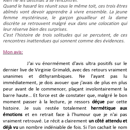
Rien ne les destinait à se rencontrer. 
Quand le hasard les réunit sous le même toit, ces trois êtres 
abîmés vont devoir apprendre à vivre ensemble. La jeune 
femme mystérieuse, le garçon gouailleur et la dame 
discrète se retrouvent malgré eux dans une colocation qui 
leur réserve bien des surprises.
C’est l’histoire de trois solitudes qui se percutent, de ces 
rencontres inattendues qui sonnent comme des évidences.
Mon avis:
J'ai vu énormément d'avis ultra positifs sur le
dernier live de Virginie Grimaldi, avec des retours vraiment
unanimes et dithyrambiques. Ne l'ayant pas lu
immédiatement, je dois avouer que j'avais de plus en plus
peur avant de le commencer, plaçant involontairement la
barre haute... Et force est de constater que, malgré le bon
moment passer à la lecture, je ressors
déçue
par cette
histoire. Je suis restée totalement
hermétique aux
émotions
et en retrait face à l'humour que je n'ai pas
vraiment retrouvé. Le récit a clairement
un côté attendu et
déjà vu
un nombre indéniable de fois. Si l'on cachait le nom