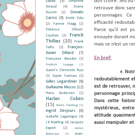
doit croire. Jeu ou 
Zaoui
(5)
Delphine
Giraud
(4)
Diane
retrouve donc san
Donato
Ducret
(2)
personnages. Ce 
Carrisi
(9)
Emile Zola
efficacité redoutab
(2)
Fannie Flagg
(2)
Parce qu’il est p
Florence Ollivet-
Franck
Courtois
(2)
ennuyée durant ma 
Thilliez
(20)
Frank
mais ce n’est un r
François-
Tallis
(2)
Xavier Dillard
(7)
En bref:
Françoise Bourdin
(3)
Frédéric Lepage
(1)
Gavin's Clemente Ruiz
« Notr
(3)
Gayle Forman
(2)
redoutablement eff
Gilles Legardinier
(8)
est de retrouver,
Guillaume Musso
(12)
personnage princi
Hans Andersen
(2)
Harlan Coben
Dans cette histo
(15)
Helen Fielding
(1)
mystérieux, entre
Ingrid Desjours
(6)
attitude quasiment
Isabelle Lagarrigue
(4)
aussi manipuler et 
J.K Rowling
(4)
Jacques
Expert
(2)
James
Jean-
Patterson
(1)