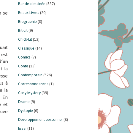
Bande-dessinée
(537)
Beaux Livres
(20)
n se
Biographie
(8)
Bit-Lit
(9)
Chick-Lit
(13)
uait
Classique
(14)
 est
Comics
(7)
d’un
Conte
(13)
t la
Contemporain
(526)
esse
us à
Correspondances
(1)
e la
Cosy Mystery
(39)
. En
Drame
(9)
e et
Dystopie
(6)
ouve
Développement personnel
(8)
Essai
(11)