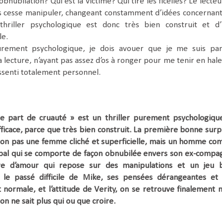
obnubilation? Qui est la victime? Qui tire les ficelles? Le lecteu
s cesse manipuler, changeant constamment d’idées concernant
thriller psychologique est donc très bien construit et d
le.
urement psychologique, je dois avouer que je me suis par
lecture, n’ayant pas assez d’os à ronger pour me tenir en hale
essenti totalement personnel.
e part de cruauté » est un thriller purement psychologiqu
icace, parce que très bien construit. La première bonne surp
 non pas une femme cliché et superficielle, mais un homme c
pal qui se comporte de façon obnubilée envers son ex-compa
ire d’amour qui repose sur des manipulations et un jeu 
 le passé difficile de Mike, ses pensées dérangeantes et
 normale, et l’attitude de Verity, on se retrouve finalement 
on ne sait plus qui ou que croire.