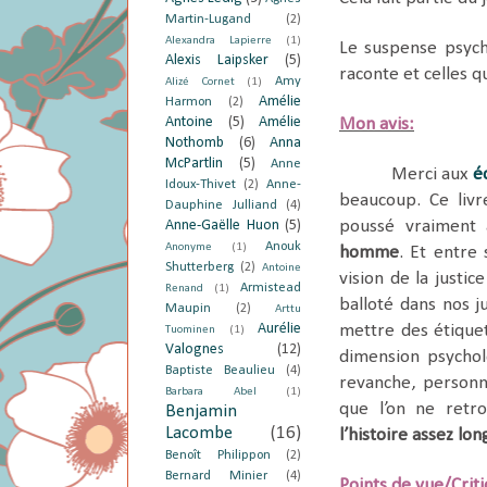
Martin-Lugand
(2)
Alexandra Lapierre
(1)
Le suspense psycho
Alexis Laipsker
(5)
raconte et celles q
Amy
Alizé Cornet
(1)
Amélie
Harmon
(2)
Antoine
(5)
Amélie
Mon avis:
Nothomb
(6)
Anna
McPartlin
(5)
Anne
Merci aux
é
Idoux-Thivet
(2)
Anne-
beaucoup. Ce liv
Dauphine Julliand
(4)
Anne-Gaëlle Huon
(5)
poussé vraiment 
Anouk
Anonyme
(1)
homme
. Et entre
Shutterberg
(2)
Antoine
vision de la justic
Armistead
Renand
(1)
balloté dans nos j
Maupin
(2)
Arttu
Aurélie
mettre des étiquet
Tuominen
(1)
Valognes
(12)
dimension psychol
Baptiste Beaulieu
(4)
revanche, personn
Barbara Abel
(1)
que l’on ne retro
Benjamin
Lacombe
(16)
l’histoire assez lo
Benoît Philippon
(2)
Bernard Minier
(4)
Points de vue/Crit