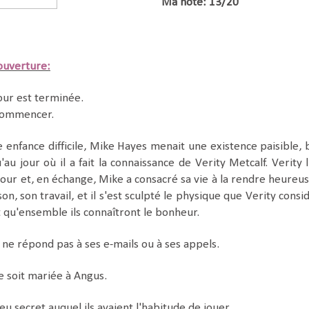
Ma note: 13/20
ouverture:
our est terminée.
 commencer.
 enfance difficile, Mike Hayes menait une existence paisible, 
u'au jour où il a fait la connaissance de Verity Metcalf. Verity l
our et, en échange, Mike a consacré sa vie à la rendre heureuse
son, son travail, et il s'est sculpté le physique que Verity consi
t qu'ensemble ils connaîtront le bonheur.
 ne répond pas à ses e-mails ou à ses appels.
e soit mariée à Angus.
jeu secret auquel ils avaient l'habitude de jouer.