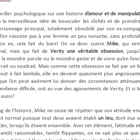
hriller psychologique sur une histoire
d’amour et de manipulat
 la merveilleuse idée de bousculer les clichés et de prendr
onnage principal, totalement obnubilé par son ex-compa
l’on n’assiste pas à une femme un peu nunuche, sans profond
son ex, cela fait du bien! On va donc suivre
Mike
, qui se
mal, mais qui fait de
Verity une véritable obsession
, jusqu’
r la moindre parole ou le moindre geste et de vivre qu’en fonc
erait ou voudrait. Mais comme cette obsession se fait par un 
tout à fait lambda, elle en devient quasiment plus angoissant
ue l’on peut aisément lui donner des circonstances atténuan
enfance difficile, soit au vue des agissements de Verity. Et si 
 aussi?
ong de l’histoire, Mike ne cesse de répéter que son attitude en
fait normal puisque tout deux avaient établi
un Jeu,
dont eux s
les, lorsqu’ils étaient ensemble. Avec cet élément, l’attitude et
ntôt raisonnables, tantôt flippantes, on ne sait plus ce que 