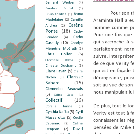
Bernard Werber
(4)
Bernhard Schlink
(1)
Pour son t
Bruno
Bruno Combes
(1)
Madelaine
(2)
Camille
Araminta Hall a eu
Carène
Andrea
(2)
homme comme pers
Ponte
(18)
Cathy
Pour une fois que 
Cathy
Bonidan
(4)
qui s’accroche à 
Cassidy
(10)
Charlye
parfaitement nor
Ménétrier McGrath
(3)
Chris Colfer
(6)
suivre, interpréte
Christelle Dabos
(1)
de ce que Verity f
Chrystel Duchamp
(3)
qui est en façade 
Claire Favan
(5)
Claire
Clarisse
dérangeante, puisq
Norton
(3)
Sabard
(15)
soit au vue de son 
Clémentine Beauvais
nous manipulait lui
(5)
Coline Gatel
(1)
Collectif
(16)
De plus, tout le l
Coralie Janne
(3)
Cynthia Kafka
(5)
Cyril
Verity est tout à 
Massarotto
(5)
Cécile
connaissent les règ
Cabanac
(2)
Céline
pensées de Mike ta
David
Denjean
(2)