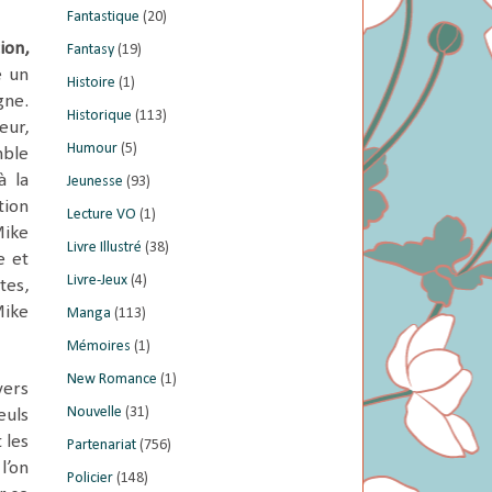
Fantastique
(20)
ion,
Fantasy
(19)
e un
Histoire
(1)
gne.
Historique
(113)
eur,
Humour
(5)
mble
à la
Jeunesse
(93)
tion
Lecture VO
(1)
Mike
Livre Illustré
(38)
e et
Livre-Jeux
(4)
tes,
Mike
Manga
(113)
Mémoires
(1)
New Romance
(1)
vers
Nouvelle
(31)
euls
 les
Partenariat
(756)
l’on
Policier
(148)