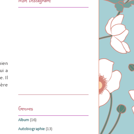
bien
ui a
. Il
dère
Genres
Album
(16)
Autobiographie
(13)