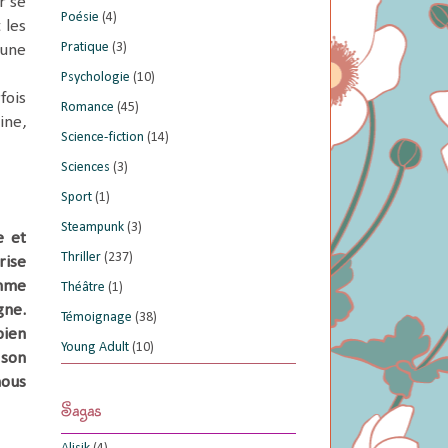
r se
Poésie
(4)
 les
Pratique
(3)
’une
Psychologie
(10)
fois
Romance
(45)
ine,
Science-fiction
(14)
Sciences
(3)
Sport
(1)
Steampunk
(3)
e et
Thriller
(237)
rise
omme
Théâtre
(1)
gne.
Témoignage
(38)
bien
Young Adult
(10)
 son
nous
Sagas