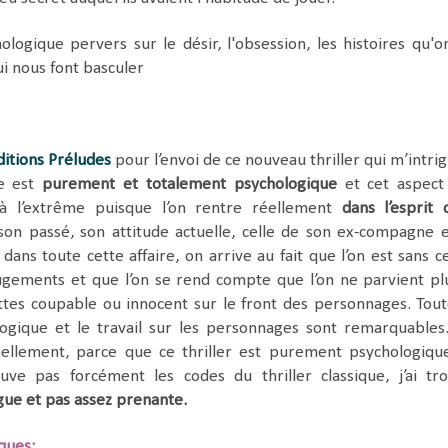
logique pervers sur le désir, l'obsession, les histoires qu'o
ui nous font basculer
ditions Préludes
pour l’envoi de ce nouveau thriller qui m’intrig
re est
purement et totalement psychologique
et cet aspect
à l’extrême puisque l’on rentre réellement
dans l’esprit 
 son passé, son attitude actuelle, celle de son ex-compagne e
e dans toute cette affaire, on arrive au fait que l’on est sans c
ugements et que l’on se rend compte que l’on ne parvient pl
tes coupable ou innocent sur le front des personnages. Tout
ogique et le travail sur les personnages sont remarquables
ellement, parce que ce thriller est purement psychologiqu
uve pas forcément les codes du thriller classique, j’ai tr
ngue et pas assez prenante.
iques: