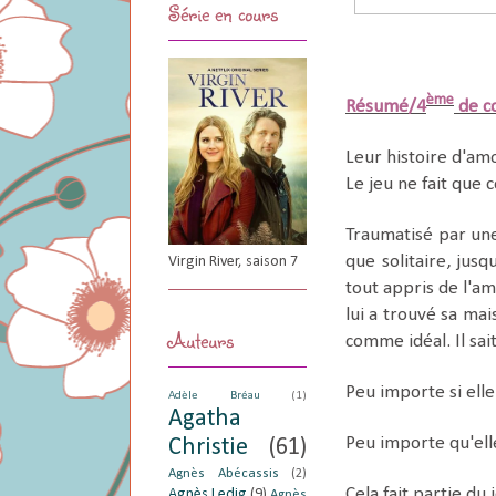
Série en cours
ème
Résumé/4
de c
Leur histoire d'am
Le jeu ne fait que
Traumatisé par une
que solitaire, jusq
Virgin River, saison 7
tout appris de l'am
lui a trouvé sa mai
Auteurs
comme idéal. Il sai
Peu importe si elle
Adèle Bréau
(1)
Agatha
Peu importe qu'ell
Christie
(61)
Agnès Abécassis
(2)
Cela fait partie du 
Agnès Ledig
(9)
Agnès