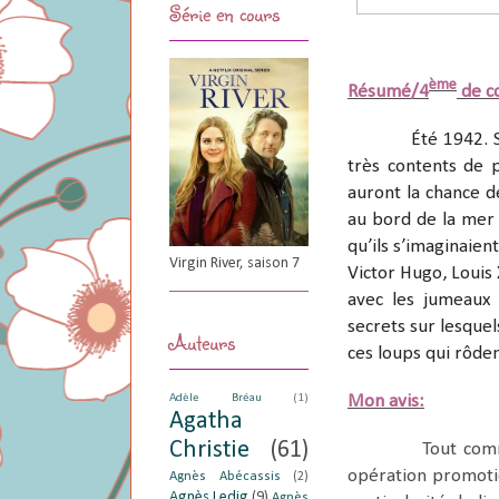
Série en cours
ème
Résumé/4
de c
Été 1942. S
très contents de p
auront la chance d
au bord de la mer !
qu’ils s’imaginaien
Virgin River, saison 7
Victor Hugo, Louis
avec les jumeaux
secrets sur lesquel
Auteurs
ces loups qui rôde
Adèle Bréau
(1)
Mon avis:
Agatha
Christie
(61)
Tout comm
opération promotio
Agnès Abécassis
(2)
Agnès Ledig
(9)
Agnès