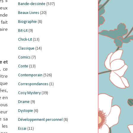
rs »
Bande-dessinée
(537)
ieux
Beaux Livres
(20)
onde
Biographie
(8)
fait
aire
Bit-Lit
(9)
Chick-Lit
(13)
Classique
(14)
Comics
(7)
e et
Conte
(13)
, ce
Contemporain
(526)
être
sque
Correspondances
(1)
ées,
Cosy Mystery
(39)
e en
Drame
(9)
nous
Dystopie
(6)
teur
e sa
Développement personnel
(8)
 les
Essai
(11)