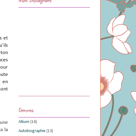
s et
’ils
eton
nces
pour
nute
e en
sont
Genres
Album
(16)
’une
a la
Autobiographie
(13)