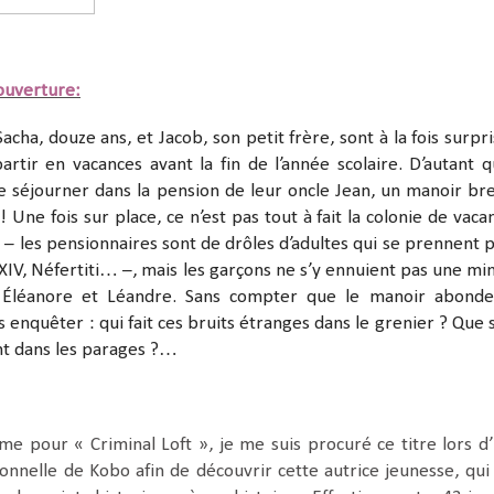
ouverture:
acha, douze ans, et Jacob, son petit frère, sont à la fois surpri
artir en vacances avant la fin de l’année scolaire. D’autant qu
e séjourner dans la pension de leur oncle Jean, un manoir br
 Une fois sur place, ce n’est pas tout à fait la colonie de vaca
t – les pensionnaires sont de drôles d’adultes qui se prennent 
 XIV, Néfertiti… –, mais les garçons ne s’y ennuient pas une mi
 Éléanore et Léandre. Sans compter que le manoir abond
s enquêter : qui fait ces bruits étranges dans le grenier ? Que 
nt dans les parages ?…
e pour « Criminal Loft », je me suis procuré ce titre lors d
nnelle de Kobo afin de découvrir cette autrice jeunesse, qui 