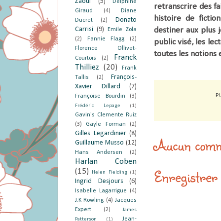
Zaoui
(5)
Delphine
retranscrire des f
Giraud
(4)
Diane
histoire de ficti
Donato
Ducret
(2)
Carrisi
(9)
destiner aux plus 
Emile Zola
(2)
Fannie Flagg
(2)
public visé, les le
Florence Ollivet-
toutes les notions 
Franck
Courtois
(2)
Thilliez
(20)
Frank
François-
Tallis
(2)
Xavier Dillard
(7)
P
Françoise Bourdin
(3)
Frédéric Lepage
(1)
Gavin's Clemente Ruiz
(3)
Gayle Forman
(2)
Gilles Legardinier
(8)
Aucun comm
Guillaume Musso
(12)
Hans Andersen
(2)
Harlan Coben
Enregistrer
(15)
Helen Fielding
(1)
Ingrid Desjours
(6)
Isabelle Lagarrigue
(4)
J.K Rowling
(4)
Jacques
Expert
(2)
James
Jean-
Patterson
(1)