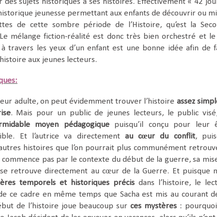
er des sujets historiques à ses histoires. Effectivement « 42 jou
istorique jeunesse permettant aux enfants de découvrir ou m
ettes de cette sombre période de l’Histoire, qu’est la Sec
e mélange fiction-réalité est donc très bien orchestré et le 
 à travers les yeux d’un enfant est une bonne idée afin de f
histoire aux jeunes lecteurs.
iques:
teur adulte, on peut évidemment trouver l’histoire
assez simpl
ise
. Mais pour un public de jeunes lecteurs, le public visé
rmidable moyen pédagogique
puisqu’il conçu pour leur 
ible. Et l’autrice va directement
au cœur du conflit
, pui
autres histoires que l’on pourrait plus communément retrouv
ne commence pas par le contexte du début de la guerre, sa mis
 se retrouve directement au cœur de la Guerre. Et puisque 
ères temporels et historiques précis
dans l’histoire, le lec
de ce cadre en même temps que Sacha est mis au courant d
début de l’histoire joue beaucoup sur
ces mystères
: pourquoi