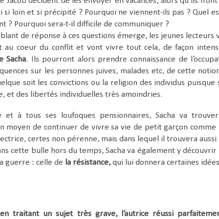
e Jacob décident de les envoyer en vacances, alors qu’ils n’ont
 si loin et si précipité ? Pourquoi ne viennent-ils pas ? Quel es
ent ? Pourquoi sera-t-il difficile de communiquer ?
blant de réponse à ces questions émerge, les jeunes lecteurs 
 au coeur du conflit et vont vivre tout cela, de façon inten
de Sacha
. Ils pourront alors prendre connaissance de l’occupa
équences sur les personnes juives, malades etc, de cette notio
lque soit les convictions ou la religion des individus puisque 
 et des libertés individuelles très amoindries.
e et à tous ses loufoques pensionnaires, Sacha va trouve
un moyen de continuer de vivre sa vie de petit garçon comme
ectrice, certes non pérenne, mais dans lequel il trouvera aussi
ans cette bulle hors du temps, Sacha va également y découvrir
la guerre : celle de
la résistance,
qui lui donnera certaines idées
en traitant un sujet très grave, l’autrice réussi parfaiteme