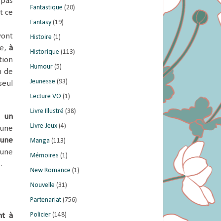
 pas
Fantastique
(20)
t ce
Fantasy
(19)
vont
Histoire
(1)
se,
à
Historique
(113)
tion
Humour
(5)
n de
Jeunesse
(93)
seul
Lecture VO
(1)
Livre Illustré
(38)
r
un
Livre-Jeux
(4)
 une
une
Manga
(113)
 une
Mémoires
(1)
.
New Romance
(1)
Nouvelle
(31)
Partenariat
(756)
Policier
(148)
nt à