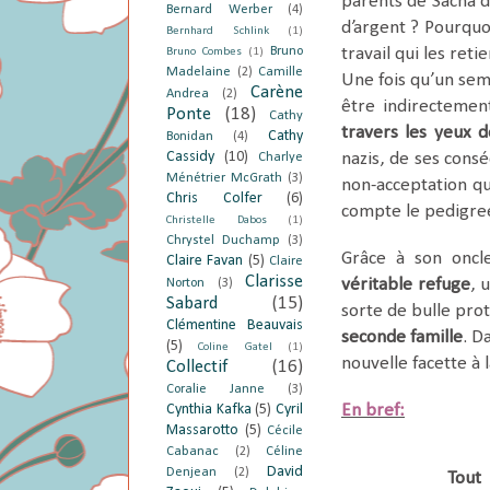
parents de Sacha d
Bernard Werber
(4)
d’argent ? Pourquoi
Bernhard Schlink
(1)
Bruno
travail qui les reti
Bruno Combes
(1)
Madelaine
(2)
Camille
Une fois qu’un sem
Carène
Andrea
(2)
être indirectement
Ponte
(18)
Cathy
travers les yeux 
Cathy
Bonidan
(4)
Cassidy
(10)
nazis, de ses cons
Charlye
Ménétrier McGrath
(3)
non-acceptation que
Chris Colfer
(6)
compte le pedigree,
Christelle Dabos
(1)
Chrystel Duchamp
(3)
Grâce à son oncl
Claire Favan
(5)
Claire
Clarisse
véritable refuge
, 
Norton
(3)
Sabard
(15)
sorte de bulle prot
Clémentine Beauvais
seconde famille
. D
(5)
Coline Gatel
(1)
nouvelle facette à 
Collectif
(16)
Coralie Janne
(3)
Cynthia Kafka
(5)
Cyril
En bref:
Massarotto
(5)
Cécile
Cabanac
(2)
Céline
David
Denjean
(2)
Tout 