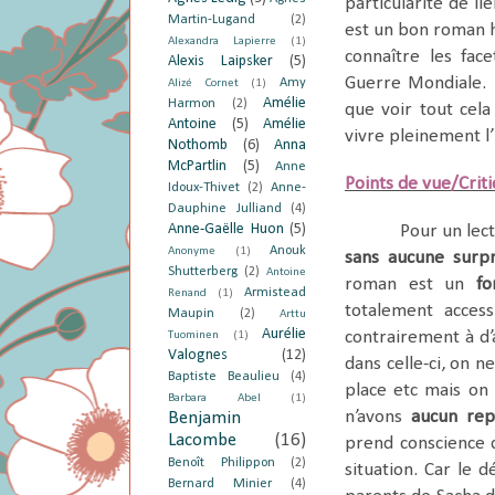
particularité de li
Martin-Lugand
(2)
est un bon roman h
Alexandra Lapierre
(1)
connaître les fac
Alexis Laipsker
(5)
Guerre Mondiale. L
Amy
Alizé Cornet
(1)
Amélie
Harmon
(2)
que voir tout cela
Antoine
(5)
Amélie
vivre pleinement l’
Nothomb
(6)
Anna
McPartlin
(5)
Anne
Points de vue/Crit
Idoux-Thivet
(2)
Anne-
Dauphine Julliand
(4)
Anne-Gaëlle Huon
(5)
Pour un lec
Anouk
Anonyme
(1)
sans aucune surpr
Shutterberg
(2)
Antoine
roman est un
fo
Armistead
Renand
(1)
totalement access
Maupin
(2)
Arttu
Aurélie
contrairement à d’
Tuominen
(1)
Valognes
(12)
dans celle-ci, on 
Baptiste Beaulieu
(4)
place etc mais on
Barbara Abel
(1)
n’avons
aucun rep
Benjamin
Lacombe
(16)
prend conscience 
Benoît Philippon
(2)
situation. Car le 
Bernard Minier
(4)