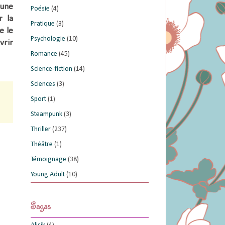
 une
Poésie
(4)
r la
Pratique
(3)
e le
Psychologie
(10)
vrir
Romance
(45)
Science-fiction
(14)
Sciences
(3)
Sport
(1)
Steampunk
(3)
Thriller
(237)
Théâtre
(1)
Témoignage
(38)
Young Adult
(10)
Sagas