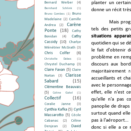
planter un certain
Bernard Werber
(4)
Bernhard Schlink
(1)
donne un récit tr
Bruno
Bruno Combes
(1)
Madelaine
(2)
Camille
Mais progre
Carène
Andrea
(2)
tels des petits g
Ponte
(18)
Cathy
situations apparai
Cathy
Bonidan
(4)
Cassidy
(10)
Charlye
quotidien qui se d
Ménétrier McGrath
(3)
le fait d'obtenir
Chris Colfer
(6)
problème en rempli
Christelle Dabos
(1)
discours aux bord
Chrystel Duchamp
(3)
Claire Favan
(5)
Claire
majoritairement r
Clarisse
Norton
(3)
accueillants et ch
Sabard
(15)
avec le personnage
Clémentine Beauvais
effet, elle n'est 
(5)
Coline Gatel
(1)
Collectif
(16)
qu'elle n'a pas c
Coralie Janne
(3)
panoplie de draps 
Cynthia Kafka
(5)
Cyril
surtout quand elle
Massarotto
(5)
Cécile
pas à l'aéroport...
Cabanac
(2)
Céline
David
Denjean
(2)
donc si elle a ce