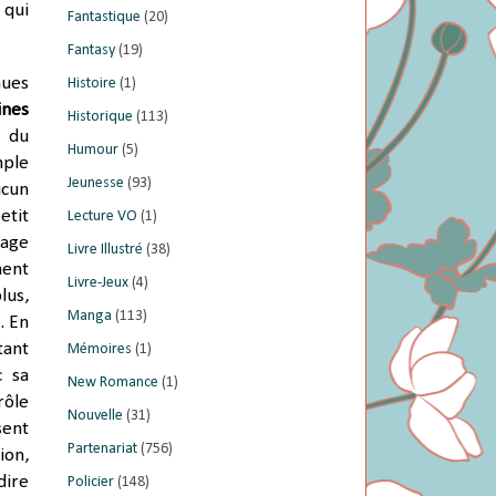
 qui
Fantastique
(20)
Fantasy
(19)
nues
Histoire
(1)
ines
Historique
(113)
s du
Humour
(5)
mple
Jeunesse
(93)
ucun
etit
Lecture VO
(1)
lage
Livre Illustré
(38)
nent
Livre-Jeux
(4)
lus,
Manga
(113)
. En
tant
Mémoires
(1)
c sa
New Romance
(1)
rôle
Nouvelle
(31)
sent
Partenariat
(756)
ion,
dire
Policier
(148)