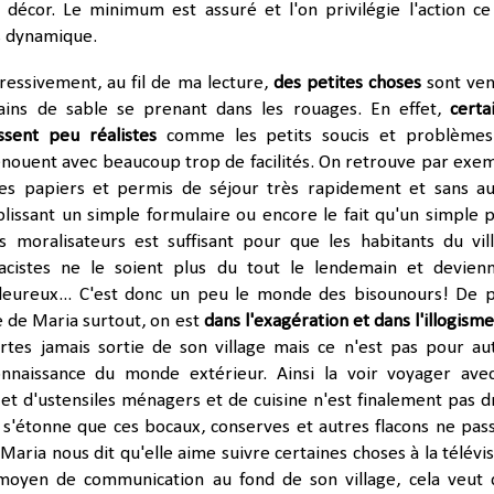
 décor. Le minimum est assuré et l'on privilégie l'action ce
ès dynamique.
ssivement, au fil de ma lecture,
des petites choses
sont ve
rains de sable se prenant dans les rouages. En effet,
certa
ssent peu réalistes
comme les petits soucis et problème
énouent avec beaucoup trop de facilités. On retrouve par exe
 des papiers et permis de séjour très rapidement et sans a
ssant un simple formulaire ou encore le fait qu'un simple p
s moralisateurs est suffisant pour que les habitants du vil
acistes ne le soient plus du tout
le lendemain et
devien
aleureux... C'est donc un peu le monde des bisounours! De p
 de Maria surtout, on est
dans l'exagération et dans l'illogisme
certes jamais sortie de son village mais ce n'est pas pour au
onnaissance du monde extérieur. Ainsi la voir voyager ave
et d'
ustensiles
ménagers et de cuisine n'est finalement pas d
 s'étonne que ces bocaux, conserves et autres flacons ne pas
 Maria nous dit qu'elle aime suivre certaines choses à la télévis
 moyen de communication au fond de son village, cela veut 