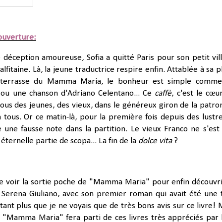
ouverture:
 déception amoureuse, Sofia a quitté Paris pour son petit vil
alfitaine. Là, la jeune traductrice respire enfin. Attablée à sa p
la terrasse du Mamma Maria, le bonheur est simple comm
l ou une chanson d'Adriano Celentano... Ce
caffè
, c'est le cœu
-vous des jeunes, des vieux, dans le généreux giron de la patro
 tous. Or ce matin-là, pour la première fois depuis des lustres
 une fausse note dans la partition. Le vieux Franco ne s'est
ternelle partie de scopa... La fin de la
dolce vita
?
 voir la sortie poche de "Mamma Maria" pour enfin découvri
 Serena Giuliano, avec son premier roman qui avait été une 
utant plus que je ne voyais que de très bons avis sur ce livre! 
"Mamma Maria" fera parti de ces livres très appréciés par