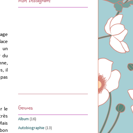
lage
lace
e un
r du
nne,
, il
 pas
Genres
r le
très
Album
(16)
Mais
Autobiographie
(13)
 bon