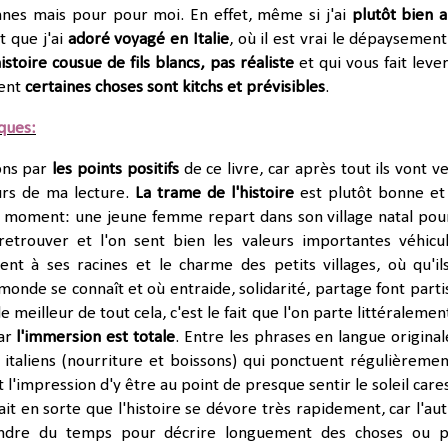
es mais pour pour moi. En effet, même si j'ai
plutôt bien 
t que j'ai
adoré voyagé en Italie
, où il est vrai le dépaysement
histoire cousue de fils blancs, pas réaliste
et qui vous fait lever
ent
certaines choses sont kitchs et prévisibles
.
iques:
ns par
les points positifs
de ce livre, car après tout ils vont v
rs de ma lecture.
La trame de l'histoire
est plutôt bonne et 
n moment: une jeune femme repart dans son village natal pou
retrouver et l'on sent bien les valeurs importantes véhicu
nt à ses racines et le charme des petits villages, où qu'il
 monde se connaît et où entraide, solidarité, partage font parti
le meilleur de tout cela, c'est le fait que l'on parte littéralemen
Car
l'immersion est totale
. Entre les phrases en langue original
s italiens (nourriture et boissons) qui ponctuent régulièremen
t l'impression d'y être au point de presque sentir le soleil care
fait en sorte que l'histoire se dévore très rapidement, car l'aut
endre du temps pour décrire longuement des choses ou 