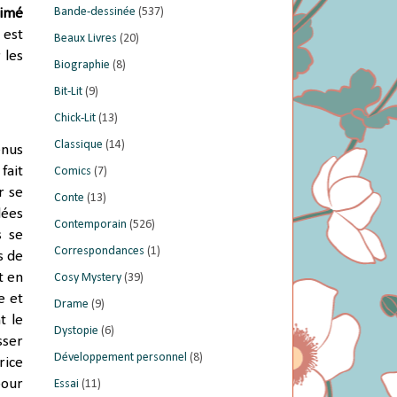
Bande-dessinée
(537)
aimé
 est
Beaux Livres
(20)
 les
Biographie
(8)
Bit-Lit
(9)
Chick-Lit
(13)
Classique
(14)
enus
fait
Comics
(7)
r se
Conte
(13)
lées
Contemporain
(526)
s se
Correspondances
(1)
s de
t en
Cosy Mystery
(39)
e et
Drame
(9)
t le
Dystopie
(6)
sser
Développement personnel
(8)
rice
pour
Essai
(11)