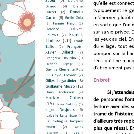
Zaoui
(5)
Delphine
qu'elle est connec
Giraud
(4)
Diane
typiquement
le g
Donato
Ducret
(2)
m'énerver
plutôt
q
Carrisi
(9)
Emile Zola
(2)
Fannie Flagg
(2)
en sorte que l'on 
Florence Ollivet-
sur sa vie privée. 
Franck
Courtois
(2)
les yeux au ciel.
Ent
Thilliez
(20)
Frank
du village, tout e
François-
Tallis
(2)
Xavier Dillard
(7)
pompon sur le hari
Françoise Bourdin
(3)
récit qu'il ne man
Frédéric Lepage
(1)
d'absolument pas cr
Gavin's Clemente Ruiz
(3)
Gayle Forman
(2)
En bref:
Gilles Legardinier
(8)
Guillaume Musso
(12)
Si j'attenda
Hans Andersen
(2)
Harlan Coben
de personnes l'ont
(15)
Helen Fielding
(1)
lecture avec des s
Ingrid Desjours
(6)
trame de l'histoir
Isabelle Lagarrigue
(4)
d'ailleurs très rapi
J.K Rowling
(4)
Jacques
Expert
(2)
James
plus que réussi. E
Jean-
Patterson
(1)