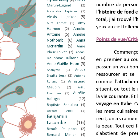
nombre de personn
Martin-Lugand
(2)
l'histoire de fond
e
Alexandra Lapierre
(1)
Alexis Laipsker
(5)
total, j'ai trouvé
l'
Amy
Alizé Cornet
(1)
yeux au ciel tellem
Amélie
Harmon
(2)
Antoine
(5)
Amélie
Points de vue/Crit
Nothomb
(6)
Anna
McPartlin
(5)
Anne
Commenço
Idoux-Thivet
(2)
Anne-
Dauphine Julliand
(4)
en premier au cou
Anne-Gaëlle Huon
(5)
passer un vrai bo
Anouk
Anonyme
(1)
ressourcer et se 
Shutterberg
(2)
Antoine
comme l'attacheme
Armistead
Renand
(1)
Maupin
(2)
Arttu
situent, où tout le
Aurélie
Tuominen
(1)
la vie courante. Et 
Valognes
(12)
voyage en Italie
. 
Baptiste Beaulieu
(4)
les mets culinaire
Barbara Abel
(1)
Benjamin
récit, on a vraimen
Lacombe
(16)
la peau. Tout ceci 
Benoît Philippon
(2)
s'abstient de pr
Bernard Minier
(4)