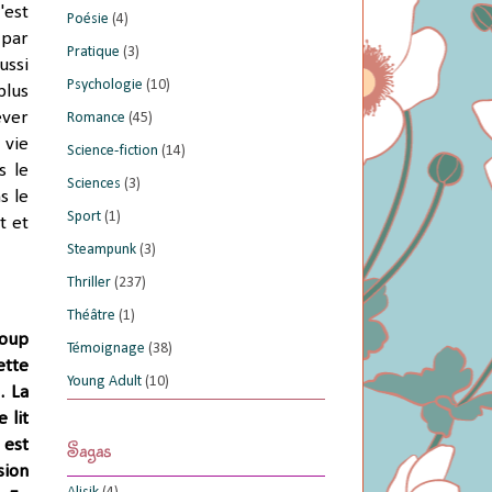
'est
Poésie
(4)
 par
Pratique
(3)
ussi
Psychologie
(10)
plus
ever
Romance
(45)
 vie
Science-fiction
(14)
s le
Sciences
(3)
s le
Sport
(1)
t et
Steampunk
(3)
Thriller
(237)
Théâtre
(1)
coup
Témoignage
(38)
ette
Young Adult
(10)
s.
La
 lit
Sagas
 est
sion