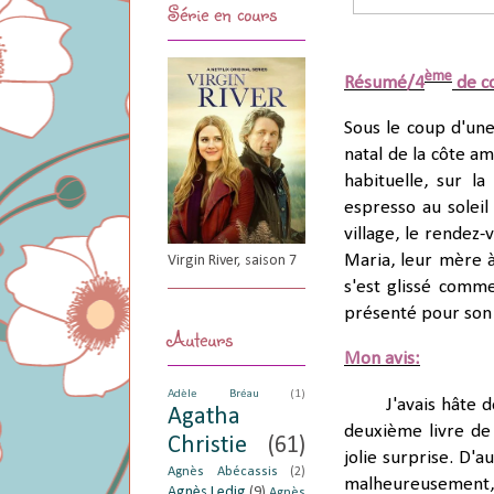
Série en cours
ème
Résumé/4
de c
Sous le coup d'une
natal de la côte am
habituelle, sur 
espresso au solei
village, le rendez
Maria, leur mère à
Virgin River, saison 7
s'est glissé comme
présenté pour son é
Auteurs
Mon avis:
Adèle Bréau
(1)
J'avais hâte de
Agatha
deuxième livre de
Christie
(61)
jolie surprise. D'a
Agnès Abécassis
(2)
malheureusement, 
Agnès Ledig
(9)
Agnès