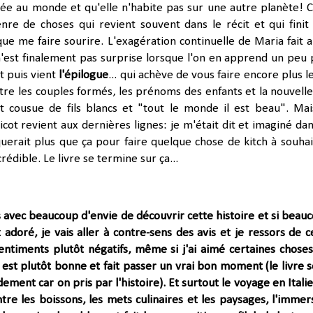
tée au monde et qu'elle n'habite pas sur une autre planète! C
enre de choses
qui
revient souvent dans le récit et qui finit
ue me faire sourire. L'exagération continuelle de Maria fait a
n'est finalement pas surprise lorsque l'on en apprend un peu 
Et puis vient
l'épilogue
... qui
achève
de vous faire encore plus l
re les couples formés, les prénoms des enfants et la nouvelle
st cousue de fils blancs et "tout le monde il est beau". Mai
cot revient aux dernières lignes: je m'était dit et imaginé dan
querait plus que ça pour faire quelque chose de kitch à souhai
édible. Le livre se termine sur ça...
is avec beaucoup d'envie de découvrir cette histoire et si beau
 adoré, je vais aller à contre-sens des avis et je ressors de c
entiments plutôt négatifs, même si j'ai aimé certaines chose
e
est plutôt bonne et fait passer un vrai bon moment (le livre se
dement car on pris par l'histoire). Et surtout le voyage en Italie
ntre les boissons, les mets culinaires et les paysages, l'immer