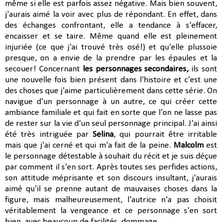
même si elle est parfois assez négative. Mais bien souvent,
j'aurais aimé la voir avec plus de répondant. En effet, dans
des échanges confrontant, elle a tendance à s'effacer,
encaisser et se taire. Même quand elle est pleinement
injuriée (ce que j'ai trouvé très osé!) et qu'elle plussoie
presque, on a envie de la prendre par les épaules et la
secouer! Concernant
les personnages secondaires,
ils sont
une nouvelle fois bien présent dans l'histoire et c'est une
des choses que j'aime particulièrement dans cette série. On
navigue d'un personnage à un autre, ce qui créer cette
ambiance familiale et qui fait en sorte que l'on ne lasse pas
de rester sur la vie d'un seul personnage principal. J'ai ainsi
été très intriguée par
Selina
, qui pourrait être irritable
mais que j'ai cerné et qui m'a fait de la peine.
Malcolm
est
le personnage détestable à souhait du récit et je suis déçue
par comment il s'en sort. Après toutes ses perfides actions,
son attitude méprisante et son discours insultant, j'aurais
aimé qu'il se prenne autant de mauvaises choses dans la
figure, mais malheureusement, l'autrice n'a pas choisit
véritablement la vengeance et ce personnage s'en sort
bien, avec beaucoup de facilités, dommage...