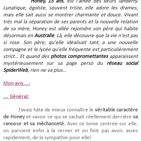
Honey, 15 ans
, est l'aînée des sœurs Tanberry.
Lunatique, égoïste, souvent triste, elle adore les drames,
mais elle sait aussi se montrer charmante et douce. Vivant
très mal la séparation de ses parents et la nouvelle relation
de sa mère, Honey est allée rejoindre son père qui habite
désormais en
Australie
. Là, elle découvre que la vie n'est pas
si rose. Son père, qu'elle idéalisait tant, a une nouvelle
compagne et le lycée qu'elle fréquente est particulièrement
strict... Et quand des
photos compromettantes
apparaissent
mystérieusement sur sa page perso du
réseau social
SpiderWeb
, rien ne va plus...
Mon avis…:
… Général:
J’avais hâte de mieux connaître le
véritable caractère
de Honey
et savoir ce qui se cachait réellement derrière
sa
rancœur et sa méchanceté.
Avec ce tome centrée sur elle,
on parvient enfin à la cerner et on finit pas avoir, assez
rapidement, de la sympathie pour elle!