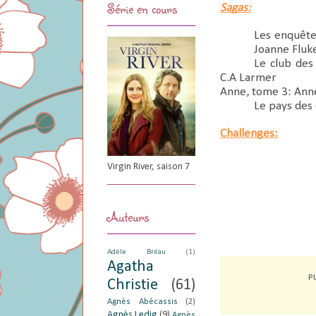
Série en cours
Sagas:
Les enquête
Joanne Fluk
Le club des
C.A
Larmer
Anne, tome 3: An
Le pays des 
Challenges:
Virgin River, saison 7
Auteurs
Adèle Bréau
(1)
Agatha
P
Christie
(61)
Agnès Abécassis
(2)
Agnès Ledig
(9)
Agnès