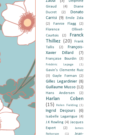
Zaoui
(5)
Delphine
Giraud
(4)
Diane
Donato
Ducret
(2)
Carrisi
(9)
Emile Zola
(2)
Fannie Flagg
(2)
Florence Ollivet-
Franck
Courtois
(2)
Thilliez
(20)
Frank
François-
Tallis
(2)
Xavier Dillard
(7)
Françoise Bourdin
(3)
Frédéric Lepage
(1)
Gavin's Clemente Ruiz
(3)
Gayle Forman
(2)
Gilles Legardinier
(8)
Guillaume Musso
(12)
Hans Andersen
(2)
Harlan Coben
(15)
Helen Fielding
(1)
Ingrid Desjours
(6)
Isabelle Lagarrigue
(4)
J.K Rowling
(4)
Jacques
Expert
(2)
James
Jean-
Patterson
(1)