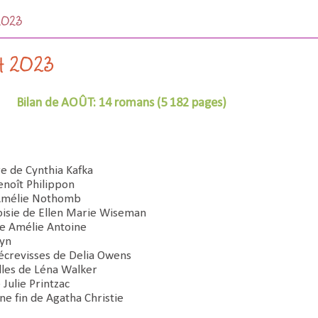
 2023
ût 2023
Bilan de AOÛT: 14 romans (5 182 pages)
re de Cynthia Kafka
noît Philippon
Amélie Nothomb
hoisie de Ellen Marie Wiseman
de Amélie Antoine
dyn
 écrevisses de Delia Owens
lles de Léna Walker
 Julie Printzac
ne fin de Agatha Christie