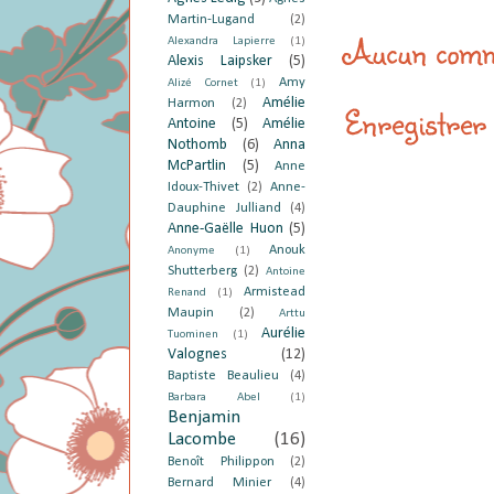
Martin-Lugand
(2)
Aucun comm
Alexandra Lapierre
(1)
Alexis Laipsker
(5)
Amy
Alizé Cornet
(1)
Amélie
Harmon
(2)
Enregistrer
Antoine
(5)
Amélie
Nothomb
(6)
Anna
McPartlin
(5)
Anne
Idoux-Thivet
(2)
Anne-
Dauphine Julliand
(4)
Anne-Gaëlle Huon
(5)
Anouk
Anonyme
(1)
Shutterberg
(2)
Antoine
Armistead
Renand
(1)
Maupin
(2)
Arttu
Aurélie
Tuominen
(1)
Valognes
(12)
Baptiste Beaulieu
(4)
Barbara Abel
(1)
Benjamin
Lacombe
(16)
Benoît Philippon
(2)
Bernard Minier
(4)