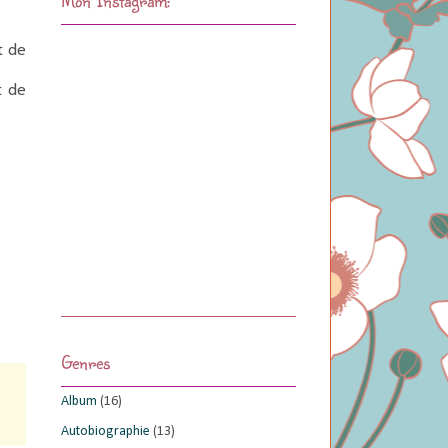
t de
t de
Genres
Album
(16)
Autobiographie
(13)