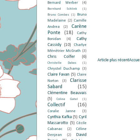
Bernard Werber
(4)
Bernhard Schlink
(1)
Bruno
Bruno Combes
(1)
Madelaine
(2)
Camille
Carène
Andrea
(2)
Ponte
(18)
Cathy
Cathy
Bonidan
(4)
Cassidy
(10)
Charlye
Ménétrier McGrath
(3)
Chris Colfer
(6)
Article plus récent
Accuei
Christelle Dabos
(1)
Chrystel Duchamp
(3)
Claire Favan
(5)
Claire
Clarisse
Norton
(3)
Sabard
(15)
Clémentine Beauvais
(5)
Coline Gatel
(1)
Collectif
(16)
Coralie Janne
(3)
Cynthia Kafka
(5)
Cyril
Massarotto
(5)
Cécile
Cabanac
(2)
Céline
David
Denjean
(2)