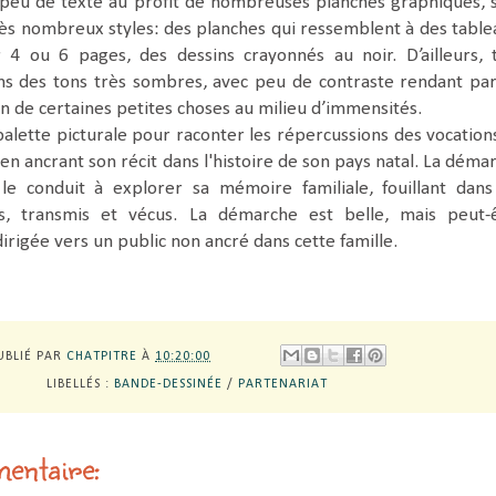
 peu de texte au profit de nombreuses planches graphiques, 
rès nombreux styles: des planches qui ressemblent à des table
 4 ou 6 pages, des dessins crayonnés au noir. D’ailleurs, 
ns des tons très sombres, avec peu de contraste rendant par
ction de certaines petites choses au milieu d’immensités.
 palette picturale pour raconter les répercussions des vocation
 en ancrant son récit dans l'histoire de son pays natal. La déma
le conduit à explorer sa mémoire familiale, fouillant dans
és, transmis et vécus. La démarche est belle, mais peut-
irigée vers un public non ancré dans cette famille.
UBLIÉ PAR
CHATPITRE
À
10:20:00
LIBELLÉS :
BANDE-DESSINÉE
/
PARTENARIAT
entaire: