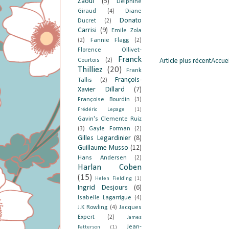
Zaoui
(5)
Delphine
Giraud
(4)
Diane
Donato
Ducret
(2)
Carrisi
(9)
Emile Zola
(2)
Fannie Flagg
(2)
Florence Ollivet-
Franck
Courtois
(2)
Article plus récent
Accuei
Thilliez
(20)
Frank
François-
Tallis
(2)
Xavier Dillard
(7)
Françoise Bourdin
(3)
Frédéric Lepage
(1)
Gavin's Clemente Ruiz
(3)
Gayle Forman
(2)
Gilles Legardinier
(8)
Guillaume Musso
(12)
Hans Andersen
(2)
Harlan Coben
(15)
Helen Fielding
(1)
Ingrid Desjours
(6)
Isabelle Lagarrigue
(4)
J.K Rowling
(4)
Jacques
Expert
(2)
James
Jean-
Patterson
(1)