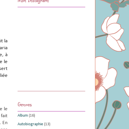
t la
aria
e, à
e le
sert
liée
Genres
e le
Album
(16)
fait
. En
Autobiographie
(13)