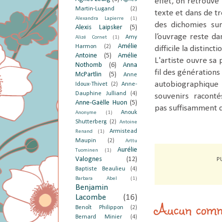
effet, on retrouve
Martin-Lugand
(2)
texte et dans de t
Alexandra Lapierre
(1)
des dichomies sur
Alexis Laipsker
(5)
l’ouvrage reste da
Amy
Alizé Cornet
(1)
Amélie
Harmon
(2)
difficile la distin
Antoine
(5)
Amélie
L'artiste ouvre sa
Nothomb
(6)
Anna
fil des générations
McPartlin
(5)
Anne
autobiographique 
Idoux-Thivet
(2)
Anne-
Dauphine Julliand
(4)
souvenirs racont
Anne-Gaëlle Huon
(5)
pas suffisamment d
Anouk
Anonyme
(1)
Shutterberg
(2)
Antoine
Armistead
Renand
(1)
Maupin
(2)
Arttu
Aurélie
Tuominen
(1)
Valognes
(12)
P
Baptiste Beaulieu
(4)
Barbara Abel
(1)
Benjamin
Lacombe
(16)
Aucun comm
Benoît Philippon
(2)
Bernard Minier
(4)