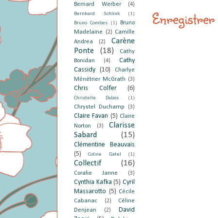
Bernard Werber
(4)
Enregistrer
Bernhard Schlink
(1)
Bruno
Bruno Combes
(1)
Madelaine
(2)
Camille
Carène
Andrea
(2)
Ponte
(18)
Cathy
Cathy
Bonidan
(4)
Cassidy
(10)
Charlye
Ménétrier McGrath
(3)
Chris Colfer
(6)
Christelle Dabos
(1)
Chrystel Duchamp
(3)
Claire Favan
(5)
Claire
Clarisse
Norton
(3)
Sabard
(15)
Clémentine Beauvais
(5)
Coline Gatel
(1)
Collectif
(16)
Coralie Janne
(3)
Cynthia Kafka
(5)
Cyril
Massarotto
(5)
Cécile
Cabanac
(2)
Céline
David
Denjean
(2)