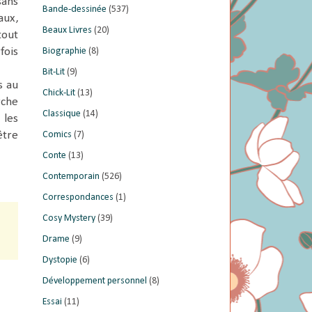
sans
Bande-dessinée
(537)
aux,
Beaux Livres
(20)
tout
Biographie
(8)
fois
Bit-Lit
(9)
s au
Chick-Lit
(13)
rche
Classique
(14)
 les
Comics
(7)
être
Conte
(13)
Contemporain
(526)
Correspondances
(1)
Cosy Mystery
(39)
Drame
(9)
Dystopie
(6)
Développement personnel
(8)
Essai
(11)