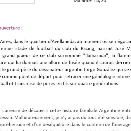
Ma note: 14/20
ouverture :
Aires, dans le quartier d'Avellaneda, au moment où se négociai
remier stade de football du club du Racing, naissait José M
r grand joueur de ce club surnommé "llamarada", la flamm
re qui lui donnait une allure de fusée quand il courait derrièr
ssi le grand-père du dessinateur argentin Jorge González qui se 
re comme point de départ pour retracer une généalogie intime 
tball et transmise de pères en fils sur quatre générations.
ès curieuse de découvrir cette histoire familiale Argentine entr
e dessin. Malheureusement, je n’y ai pas du tout été sensible, du 
préhension et d’un déséquilibre dans le contenu de l’ouvrage