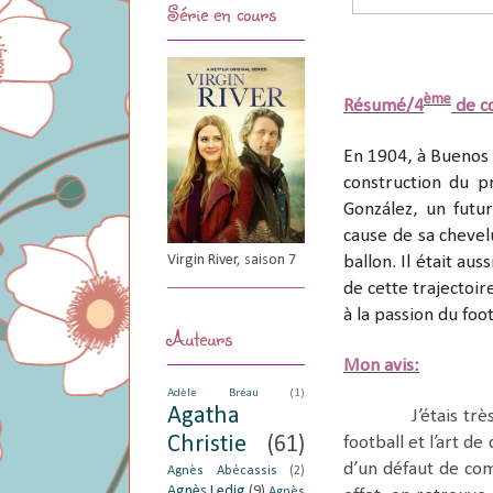
Série en cours
ème
Résumé/4
de c
En 1904, à Buenos 
construction du p
González, un futu
cause de sa chevelu
Virgin River, saison 7
ballon. Il était au
de cette trajectoi
à la passion du foo
Auteurs
Mon avis:
Adèle Bréau
(1)
Agatha
J’étais tr
Christie
(61)
football et l’art d
d’un défaut de com
Agnès Abécassis
(2)
Agnès Ledig
(9)
Agnès