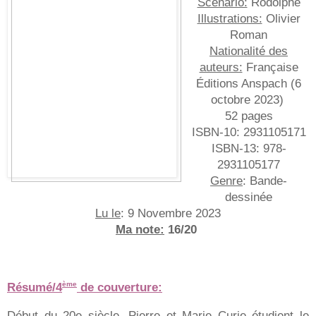
Scénario:
Rodolphe
Illustrations:
Olivier
Roman
Nationalité des
auteurs:
Française
Éditions Anspach (
6
octobre 2023
)
52 pages
ISBN-10:
2931105171
ISBN-13:
978-
2931105177
Genre
: Bande-
dessinée
Lu le
: 9 Novembre 2023
Ma note:
16/20
Résumé/4
de couverture:
ème
Début du 20e siècle. Pierre et Marie Curie étudient le