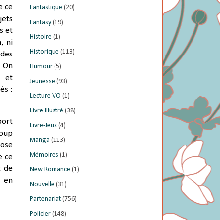
e ce
Fantastique
(20)
jets
Fantasy
(19)
s et
Histoire
(1)
, ni
Historique
(113)
 des
. On
Humour
(5)
e et
Jeunesse
(93)
és :
Lecture VO
(1)
Livre Illustré
(38)
port
Livre-Jeux
(4)
coup
Manga
(113)
hose
Mémoires
(1)
e ce
t de
New Romance
(1)
a en
Nouvelle
(31)
Partenariat
(756)
Policier
(148)