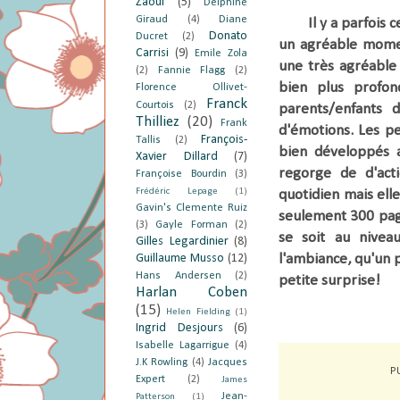
Zaoui
(5)
Delphine
Giraud
(4)
Diane
Il y a parfois c
Donato
Ducret
(2)
un agréable moment
Carrisi
(9)
Emile Zola
une très agréable 
(2)
Fannie Flagg
(2)
bien plus profond
Florence Ollivet-
Franck
Courtois
(2)
parents/enfants
Thilliez
(20)
Frank
d'émotions. Les pe
François-
Tallis
(2)
bien développés
Xavier Dillard
(7)
regorge de d'ac
Françoise Bourdin
(3)
Frédéric Lepage
(1)
quotidien
mais elle
Gavin's Clemente Ruiz
seulement 300 page
(3)
Gayle Forman
(2)
se soit au nivea
Gilles Legardinier
(8)
Guillaume Musso
(12)
l'ambiance, qu'un 
Hans Andersen
(2)
petite surprise
!
Harlan Coben
(15)
Helen Fielding
(1)
Ingrid Desjours
(6)
Isabelle Lagarrigue
(4)
J.K Rowling
(4)
Jacques
P
Expert
(2)
James
Jean-
Patterson
(1)