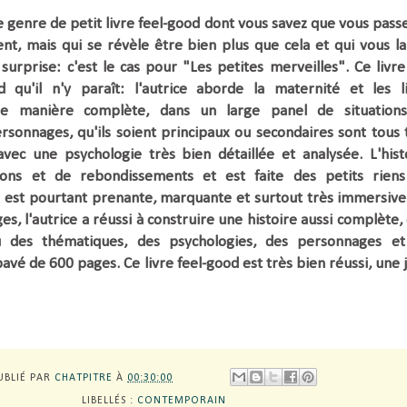
e genre de petit livre feel-good dont vous savez que vous pass
, mais qui se révèle être bien plus que cela et qui vous la
surprise: c'est le cas pour "Les petites merveilles". Ce livr
 qu'il n'y paraît: l'autrice aborde
l
a maternité et les l
 de manière complète, dans
un large panel de situation
rsonnages, qu'ils soient
principaux ou secondaires
sont tous 
 avec une
psychologie très bien détaillée et analysée.
L'hist
tions et de rebondissements et
est faite des
petits rien
 est pourtant
prenante,
marquante et surtout très immersive
s, l'autrice a réussi à construire une histoire aussi complète,
u des thématiques, des psychologies, des personnages e
pavé de 600 pages.
Ce livre feel-good est très bien réussi,
une j
UBLIÉ PAR
CHATPITRE
À
00:30:00
LIBELLÉS :
CONTEMPORAIN