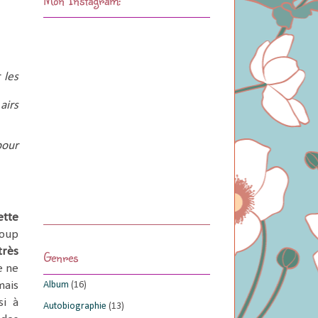
les 
irs 
our 
ette
coup
très
Genres
e ne
Album
(16)
ais
si à
Autobiographie
(13)