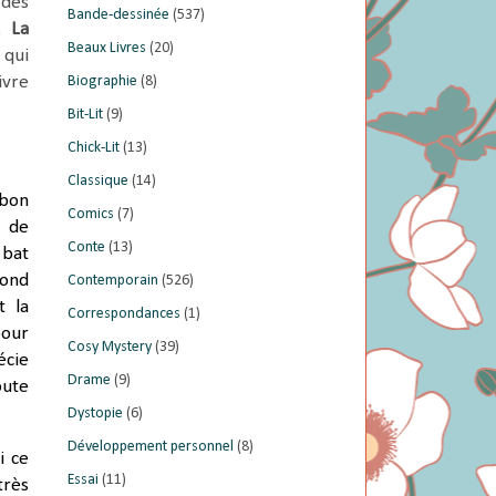
 des
Bande-dessinée
(537)
s.
La
Beaux Livres
(20)
 qui
Biographie
(8)
ivre
Bit-Lit
(9)
Chick-Lit
(13)
Classique
(14)
 bon
Comics
(7)
e de
Conte
(13)
 bat
cond
Contemporain
(526)
t la
Correspondances
(1)
pour
Cosy Mystery
(39)
écie
Drame
(9)
oute
Dystopie
(6)
Développement personnel
(8)
Si ce
Essai
(11)
très