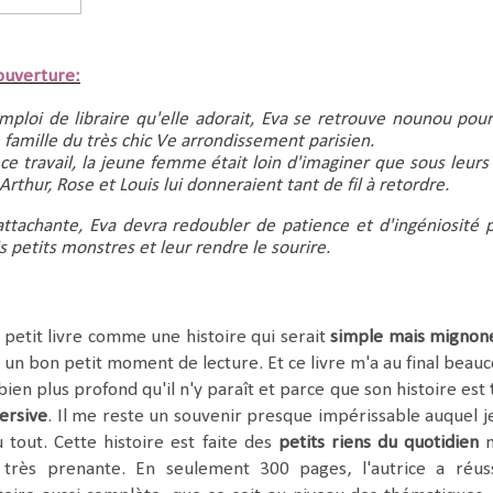
ouverture:
mploi de libraire qu'elle adorait, Eva se retrouve nounou pour 
 famille du très chic Ve arrondissement parisien.
e travail, la jeune femme était loin d'imaginer que sous leurs a
rthur, Rose et Louis lui donneraient tant de fil à retordre.
attachante, Eva devra redoubler de patience et d'ingéniosité p
is petits monstres et leur rendre le sourire.
 petit livre comme une histoire qui serait
simple mais mignon
r un bon petit moment de lecture. Et ce livre m'a au final beau
t bien plus profond qu'il n'y paraît et parce que son histoire est
ersive
. Il me reste un souvenir presque impérissable auquel j
 tout. Cette histoire est faite des
petits riens du quotidien
m
 très prenante. En seulement 300 pages, l'autrice a réus