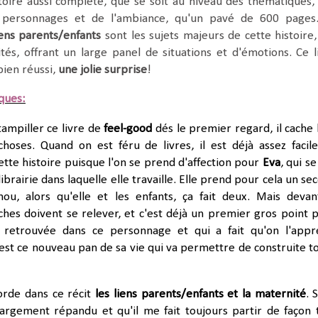
toire aussi complète, que se soit au niveau des thématiques,
s personnages et de l'ambiance, qu'un pavé de 600 page
iens parents/enfants
sont les sujets majeurs de cette histoire,
ités, offrant un large panel de situations et d'émotions. Ce l
bien réussi,
une jolie surprise
!
iques:
tampiller ce livre de
feel-good
dés le premier regard, il cache
hoses. Quand on est féru de livres, il est déjà assez facil
tte histoire puisque l'on se prend d'affection pour
Eva
, qui se
librairie dans laquelle elle travaille. Elle prend pour cela un se
nou, alors qu'elle et les enfants, ça fait deux. Mais devan
ches doivent se relever, et c'est déjà un premier gros point 
 retrouvée dans ce personnage et qui a fait qu'on l'appr
est ce nouveau pan de sa vie qui va permettre de construite t
orde dans ce récit
les liens parents/enfants et la maternité
. 
largement répandu et qu'il me fait toujours partir de façon 