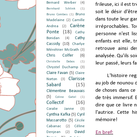
Bernard Werber
(4)
frileuse, ici il est
Bernhard Schlink
(1)
soit le désir d'êtr
Bruno
Bruno Combes
(1)
dans toute leur gam
Madelaine
(2)
Camille
Carène
irréprochables. To
Andrea
(2)
Ponte
(18)
Cathy
personne n'est li
Cathy
Bonidan
(4)
enfants est elle, 
Cassidy
(10)
Charlye
retrouve ainsi de
Ménétrier McGrath
(3)
Chris Colfer
(6)
analysée. Qu'ils so
Christelle Dabos
(1)
leur passé, leurs fa
Chrystel Duchamp
(3)
Claire Favan
(5)
Claire
L'histoire re
Clarisse
Norton
(3)
au job de nounou d
Sabard
(15)
de choses dans ce 
Clémentine Beauvais
(5)
de très immersif. E
Coline Gatel
(1)
Collectif
(16)
dire que ce livre 
Coralie Janne
(3)
l'autrice. Cette 
Cynthia Kafka
(5)
Cyril
mémoire!
Massarotto
(5)
Cécile
Cabanac
(2)
Céline
David
En bref:
Denjean
(2)