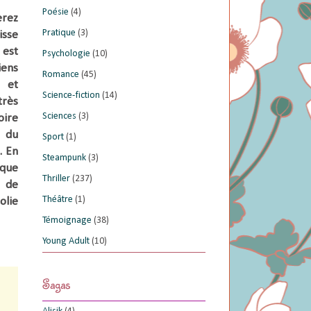
Poésie
(4)
erez
Pratique
(3)
isse
e
est
Psychologie
(10)
iens
Romance
(45)
s et
Science-fiction
(14)
très
Sciences
(3)
oire
s du
Sport
(1)
.
En
Steampunk
(3)
 que
Thriller
(237)
t de
Théâtre
(1)
olie
Témoignage
(38)
Young Adult
(10)
Sagas