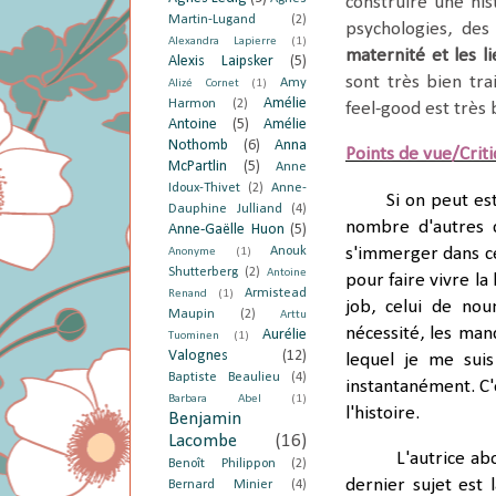
construire une his
Martin-Lugand
(2)
psychologies, de
Alexandra Lapierre
(1)
maternité et les l
Alexis Laipsker
(5)
sont très bien tra
Amy
Alizé Cornet
(1)
Amélie
Harmon
(2)
feel-good est très 
Antoine
(5)
Amélie
Nothomb
(6)
Anna
Points de vue/Crit
McPartlin
(5)
Anne
Idoux-Thivet
(2)
Anne-
Si on peut es
Dauphine Julliand
(4)
nombre d'autres c
Anne-Gaëlle Huon
(5)
Anouk
s'immerger dans ce
Anonyme
(1)
Shutterberg
(2)
Antoine
pour faire vivre la 
Armistead
Renand
(1)
job, celui de nou
Maupin
(2)
Arttu
nécessité, les man
Aurélie
Tuominen
(1)
Valognes
(12)
lequel je me suis
Baptiste Beaulieu
(4)
instantanément. C'
Barbara Abel
(1)
l'histoire.
Benjamin
Lacombe
(16)
L'autrice ab
Benoît Philippon
(2)
dernier sujet est 
Bernard Minier
(4)