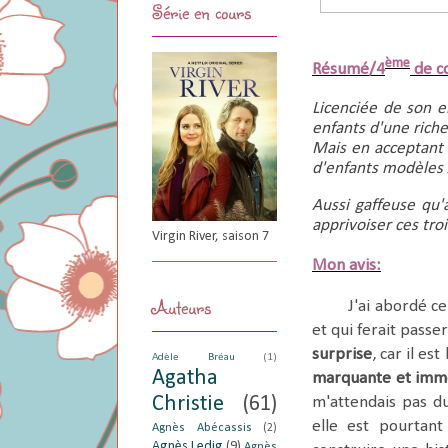
Série en cours
ème
Résumé/4
de c
Licenciée de son e
enfants d'une riche
Mais en acceptant c
d'enfants modèles A
Aussi gaffeuse qu'
apprivoiser ces tro
Virgin River, saison 7
Mon avis:
Auteurs
J'ai abordé ce
et qui ferait passe
surprise
, car il es
Adèle Bréau
(1)
Agatha
marquante et imm
Christie
(61)
m'attendais pas du
elle est pourtant
Agnès Abécassis
(2)
Agnès Ledig
(9)
Agnès