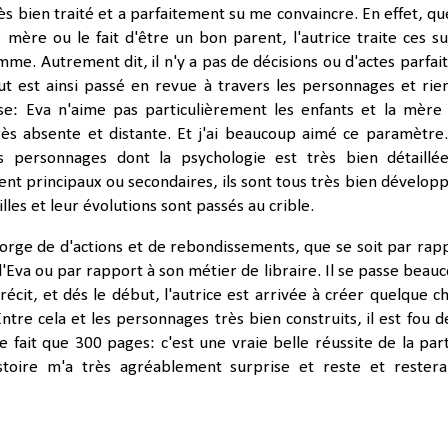
 très bien traité et a parfaitement su me convaincre. En effet, qu
e mère ou le fait d'être un bon parent, l'autrice traite ces su
me. Autrement dit, il n'y a pas de décisions ou d'actes parfait
ut est ainsi passé en revue à travers les personnages et rien
sse: Eva n'aime pas particulièrement les enfants et la mère
très absente et distante. Et j'ai beaucoup aimé ce paramètre
s personnages dont la psychologie est très bien détaillé
ient principaux ou secondaires, ils sont tous très bien développ
illes et leur évolutions sont passés au crible.
gorge de d'actions et de rebondissements, que se soit par rap
'Eva ou par rapport à son métier de libraire. Il se passe beau
récit, et dés le début, l'autrice est arrivée à créer quelque c
ntre cela et les personnages très bien construits, il est fou d
ne fait que 300 pages: c'est une vraie belle réussite de la par
histoire m'a très agréablement surprise et reste et rester