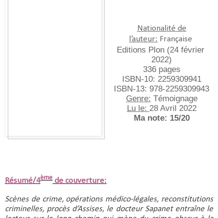
Nationalité de
l’auteur:
Française
Editions Plon (24 février 
2022)
336 pages
ISBN-10:‎ 2259309941
ISBN-13:‎ 978-2259309943
Genre:
 Témoignage
Lu le: 
28 Avril 2022
Ma note: 15/20
ème
Résumé/4
de couverture:
Scènes de crime, opérations médico-légales, reconstitutions 
criminelles, procès d’Assises, le docteur Sapanet entraîne le 