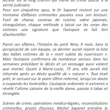
lecteur sur le long chemin qui mène du crime obscur à la 
vérité judiciaire.
Pour son cinquième opus, le Dr Sapanet revient sur une 
trentaine d’affaires criminelles passées sous son bistouri. 
Fusil de chasse, couteau de cuisine, sabre japonais, 
strangulation, chaque méthode a laissé sur les corps des 
victimes une signature que l’autopsie se fait fort 
d’authentifier.
Parmi ces affaires, l’histoire du petit Nino, 9 mois. Sans la 
perspicacité de son équipe, ce dernier aurait rejoint la liste 
des bébés victimes de la « mort subite du nourrisson ». 
Mais l’autopsie confirmera de nombreux sévices dans les 
semaines précédant le décès et un secouage aussi violent 
que mortel. Quant à Marie-Lucie, 75 ans, elle aurait été 
inhumée après un décès qualifié de « naturel ». Tout était 
prêt, le cercueil sur le point d’être refermé, lorsqu’un doute 
a suspendu les funérailles. L’autopsie ordonnée in extremis a 
révélé l’ultime calvaire de la vieille dame, passée à tabac et 
étranglée.
Scènes de crime, opérations médico-légales, reconstitutions 
criminelles, procès d’assises, Michel Sapanet entraîne le 