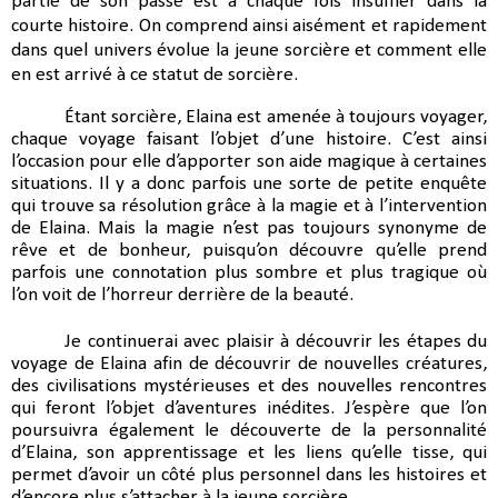
partie de son passé est à chaque fois insuffler dans la 
courte histoire. On comprend ainsi aisément et rapidement 
dans quel univers évolue la jeune sorcière et comment elle 
en est arrivé à ce statut de sorcière.
Étant sorcière, Elaina est amenée à toujours voyager, 
chaque voyage faisant l’objet d’une histoire. C’est ainsi 
l’occasion pour elle d’apporter son aide magique à certaines 
situations. Il y a donc parfois une sorte de petite enquête 
qui trouve sa résolution grâce à la magie et à l’intervention 
de Elaina. Mais la magie n’est pas toujours synonyme de 
rêve et de bonheur, puisqu’on découvre qu’elle prend 
parfois une connotation plus sombre et plus tragique où 
l’on voit de l’horreur derrière de la beauté.
Je continuerai avec plaisir à découvrir les étapes du 
voyage de Elaina afin de découvrir de nouvelles créatures, 
des civilisations mystérieuses et des nouvelles rencontres 
qui feront l’objet d’aventures inédites. J’espère que l’on 
poursuivra également le découverte de la personnalité 
d’Elaina, son apprentissage et les liens qu’elle tisse, qui 
permet d’avoir un côté plus personnel dans les histoires et 
d’encore plus s’attacher à la jeune sorcière.