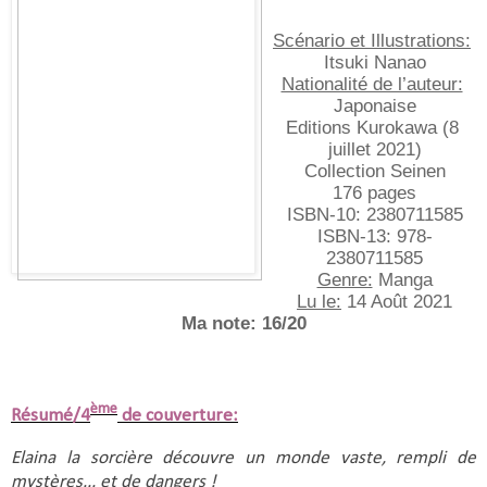
Scénario et Illustrations:
Itsuki Nanao
Nationalité de l’auteur:
Japonaise
Editions Kurokawa (8 
juillet 2021)
Collection Seinen
176 pages
ISBN-10:‎ 2380711585
ISBN-13: 978-
2380711585
Genre:
 Manga
Lu le:
 14 Août 2021
Ma note: 16/20
ème
Résumé/4
de couverture:
Elaina la sorcière découvre un monde vaste, rempli de 
mystères... et de dangers !