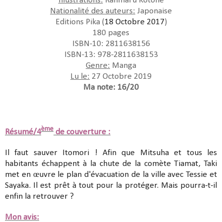
Illustrations:
Ranmaru Kotone
Nationalité des auteurs:
Japonaise
Editions Pika (
18 Octobre 2017
)
180 pages
ISBN-10: 2811638156
ISBN-13: 978-2811638153
Genre:
Manga
Lu le:
27 Octobre 2019
Ma note: 16/20
ème
Résumé/4
de couverture :
Il faut sauver Itomori ! Afin que Mitsuha et tous les
habitants échappent à la chute de la comète Tiamat, Taki
met en œuvre le plan d'évacuation de la ville avec Tessie et
Sayaka. Il est prêt à tout pour la protéger. Mais pourra-t-il
enfin la retrouver ?
Mon avis: