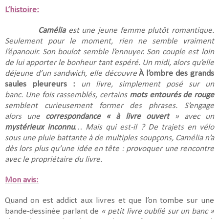
L’histoire:
Camélia
est une jeune femme plutôt romantique.
Seulement pour le moment, rien ne semble vraiment
l’épanouir. Son boulot semble l’ennuyer. Son couple est loin
de lui apporter le bonheur tant espéré. Un midi, alors qu’elle
déjeune d’un sandwich, elle découvre
À l’ombre des grands
saules pleureurs
:
un livre, simplement posé sur un
banc. Une fois rassemblés, certains
mots entourés de rouge
semblent curieusement former des phrases. S’engage
alors
une
correspondance « à livre ouvert
» avec un
mystérieux inconnu
… Mais qui est-il ? De trajets en vélo
sous une pluie battante à de multiples soupçons,
Camélia n’a
dès lors plus qu’une idée en tête : provoquer une rencontre
avec le propriétaire du livre
.
Mon avis:
Quand on est addict aux livres et que l’on tombe sur une
bande-dessinée parlant de
« petit livre oublié sur un banc »