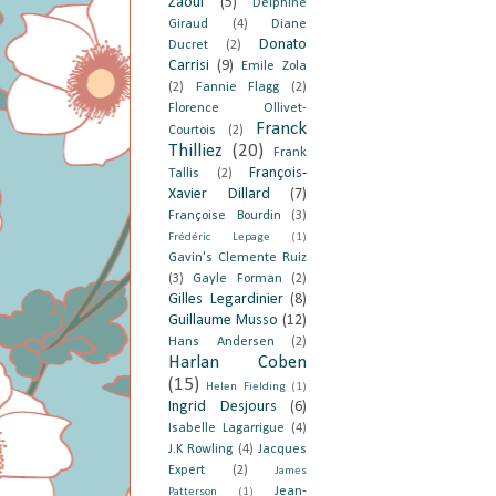
Zaoui
(5)
Delphine
Giraud
(4)
Diane
Donato
Ducret
(2)
Carrisi
(9)
Emile Zola
(2)
Fannie Flagg
(2)
Florence Ollivet-
Franck
Courtois
(2)
Thilliez
(20)
Frank
François-
Tallis
(2)
Xavier Dillard
(7)
Françoise Bourdin
(3)
Frédéric Lepage
(1)
Gavin's Clemente Ruiz
(3)
Gayle Forman
(2)
Gilles Legardinier
(8)
Guillaume Musso
(12)
Hans Andersen
(2)
Harlan Coben
(15)
Helen Fielding
(1)
Ingrid Desjours
(6)
Isabelle Lagarrigue
(4)
J.K Rowling
(4)
Jacques
Expert
(2)
James
Jean-
Patterson
(1)