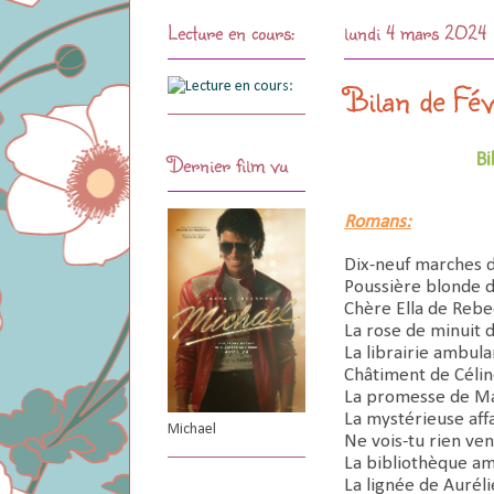
Lecture en cours:
lundi 4 mars 2024
Bilan de Fé
Dernier film vu
Bi
Romans:
Dix-neuf marches 
Poussière blonde d
Chère Ella de Rebe
La rose de minuit d
La librairie ambul
Châtiment de Céli
La promesse de Ma
La mystérieuse affa
Michael
Ne vois-tu rien ve
La bibliothèque a
La lignée de Aurél