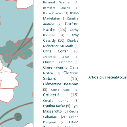
Bernard Werber
(4)
Bernhard Schlink
(1)
Bruno
Bruno Combes
(1)
Madelaine
(2)
Camille
Carène
Andrea
(2)
Ponte
(18)
Cathy
Cathy
Bonidan
(4)
Cassidy
(10)
Charlye
Ménétrier McGrath
(3)
Chris Colfer
(6)
Christelle Dabos
(1)
Chrystel Duchamp
(3)
Claire Favan
(5)
Claire
Clarisse
Norton
(3)
Article plus récent
Accuei
Sabard
(15)
Clémentine Beauvais
(5)
Coline Gatel
(1)
Collectif
(16)
Coralie Janne
(3)
Cynthia Kafka
(5)
Cyril
Massarotto
(5)
Cécile
Cabanac
(2)
Céline
David
Denjean
(2)