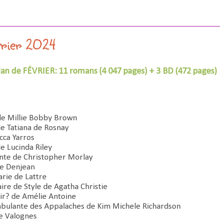
vrier 2024
lan de FÉVRIER: 11 romans (4 047 pages) + 3 BD (472 pages)
de Millie Bobby Brown
e Tatiana de Rosnay
cca Yarros
e Lucinda Riley
ante de Christopher Morlay
ne Denjean
rie de Lattre
ire de Style de Agatha Christie
nir? de Amélie Antoine
mbulante des Appalaches de Kim Michele Richardson
ie Valognes