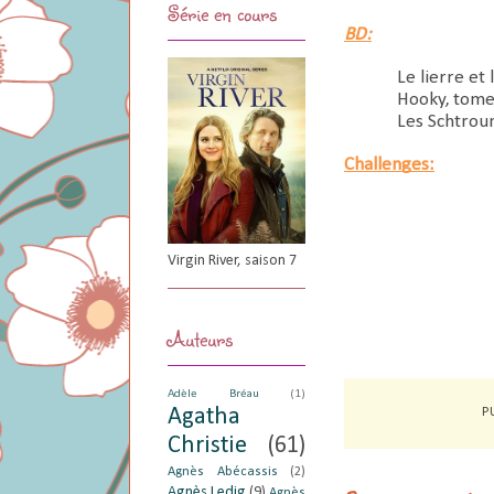
Série en cours
BD:
Le lierre et 
Hooky, tome
Les Schtrou
Challenges:
Virgin River, saison 7
Auteurs
Adèle Bréau
(1)
Agatha
P
Christie
(61)
Agnès Abécassis
(2)
Agnès Ledig
(9)
Agnès