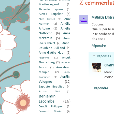
2 commentai
Martin-Lugand
(2)
Alexandra Lapierre
(1)
Alexis Laipsker
(5)
Mathilde Littéra
Amy
Alizé Cornet
(1)
Amélie
Harmon
(2)
Coucou,
Antoine
(5)
Amélie
Quel super bilan
Nothomb
(6)
Anna
Je te souhaite d
McPartlin
(5)
Anne
des bises
Idoux-Thivet
(2)
Anne-
Répondre
Dauphine Julliand
(4)
Anne-Gaëlle Huon
(5)
Réponses
Anouk
Anonyme
(1)
Shutterberg
(2)
Antoine
ChatPi
Armistead
Renand
(1)
Merci 
Maupin
(2)
Arttu
Aurélie
croise
Tuominen
(1)
Valognes
(12)
Baptiste Beaulieu
(4)
Répondre
Barbara Abel
(1)
Benjamin
Lacombe
(16)
Benoît Philippon
(2)
Bernard Minier
(4)