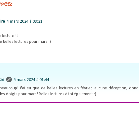
res:
ire
4 mars 2024 à 09:21
 lecture !!
e belles lectures pour mars :)
tre
5 mars 2024 à 01:44
beaucoup! J'ai eu que de belles lectures en février, aucune déception, donc
 les doigts pour mars! Belles lectures à toi également ;)