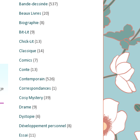
Bande-dessinée
(537)
Beaux Livres
(20)
Biographie
(8)
Bit-Lit
(9)
Chick-Lit
(13)
Classique
(14)
Comics
(7)
Conte
(13)
Contemporain
(526)
Correspondances
(1)
 je
Cosy Mystery
(39)
Drame
(9)
Dystopie
(6)
Développement personnel
(8)
Essai
(11)