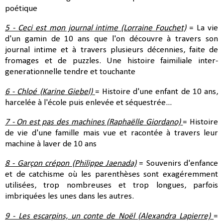
poétique
5 - Ceci est mon journal intime (Lorraine Fouchet)
= La vie
d'un gamin de 10 ans que l'on découvre à travers son
journal intime et à travers plusieurs décennies, faite de
fromages et de puzzles. Une histoire faimiliale inter-
generationnelle tendre et touchante
6 - Chloé (K
arine Giebel)
= Histoire d'une enfant de 10 ans,
harcelée à l'école puis enlevée et séquestrée...
7 - On est pas des machines (Raphaëlle Giordano)
= Histoire
de vie d'une famille mais vue et racontée à travers leur
machine à laver de 10 ans
8 - Garçon crépon (Philippe Jaenada)
= Souvenirs d'enfance
et de catchisme où les parenthèses sont exagéremment
utilisées, trop nombreuses et trop longues, parfois
imbriquées les unes dans les autres.
9 - Les escarpins, un conte de Noël (Alexandra Lapierre)
=