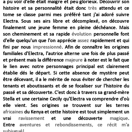
a pu voir d'elle était maigre et peu glorieux. Découvrir son
histoire et sa personnalité était donc
très
attendu et ce
tome se classe parmi mes préféré tant j'ai adoré suivre
Electra. Sous ses airs libre et décomplexé, on découvre
finalement une jeune femme en pleine déchéance. Mais
son cheminement et sa rapide
évolution
personnelle font
d'elle quelqu'un que l'on apprécie
assez
rapidement et qui
fini par nous
impressionné
. Afin de connaître les origines
familiales d'Electra, l'autrice alterne une fois de plus passé
et présent mais la différence
majeure
à noter est le fait que
le lien avec notre personnages principal est clairement
établie dés le départ. Si cette absence de mystère peut
être décevant, il a le mérite de nous éviter de chercher les
tenants et aboutissants et de se focaliser sur l'histoire du
passé et sa découverte. C'est donc à travers sa grand-mère
Stella et une certaine Cecily qu'Electra va comprendre d'où
elle vient. Ses origines se trouvent sur les terres
africaines
du Kenya et cette histoire est tout simplement un
vrai
ravissement
et une découverte
magique
.
Entre
aventures et rebondissements, ce récit m'a
subjugué!