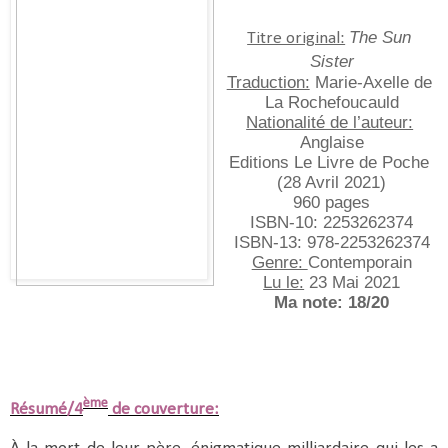
The Sun 
Titre original:
Sister
Traduction:
 Marie-Axelle de 
La Rochefoucauld
Nationalité de l’auteur:
Anglaise
Editions Le Livre de Poche 
(28 Avril 2021)
960 pages
ISBN-10: 2253262374
ISBN-13: 978-2253262374
Genre: 
Contemporain
Lu le:
 23 Mai 2021
Ma note: 18/20
ème
Résumé/4
de couverture: