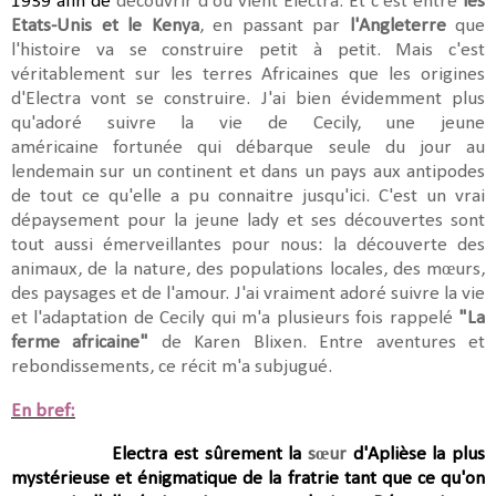
1939 afin de
découvrir d'où vient Electra. Et c'est entre
les
Etats-Unis et le Kenya
, en passant par
l'Angleterre
que
l'histoire va se
construire
petit à petit. Mais c'est
véritablement
sur les terres Africaines que les origines
d'Electra vont se construire. J'ai bien
évidemment
plus
qu'adoré suivre la vie de Cecily, une jeune
américaine
fortunée qui débarque seule du jour au
lendemain sur un continent et dans un pays aux antipodes
de tout ce qu'elle a pu connaitre jusqu'ici. C'est un vrai
dépaysement
pour la jeune lady et ses découvertes sont
tout aussi émerveillantes pour nous: la découverte des
animaux, de la nature, des populations locales, des
mœurs
,
des paysages et de l'amour. J'ai vraiment adoré suivre la vie
et l'adaptation de Cecily qui m'a plusieurs fois rappelé
"La
ferme africaine"
de Karen Blixen. Entre aventures et
rebondissements, ce récit m'a subjugué.
En bref:
Electra est sûrement la
sœur
d'Aplièse la plus
mystérieuse et énigmatique de la fratrie tant que ce qu'on