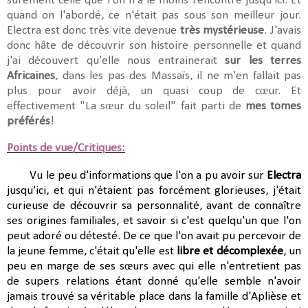
sûrement celle que l'on n'a le moins rencontré jusqu'ici. Et
quand on l'abordé, ce n'était pas sous son meilleur jour.
Electra est donc très vite devenue
très mystérieuse
. J'avais
donc hâte de découvrir son histoire personnelle et quand
j'ai découvert qu'elle nous entrainerait
sur les terres
Africaines
, dans les pas des Massaïs, il ne m'en fallait pas
plus pour avoir déjà, un quasi coup de cœur. Et
effectivement "La sœur du soleil" fait parti de
mes tomes
préférés
!
Points de vue/Critiques:
Vu le peu d'informations que l'on a pu avoir sur
Electra
jusqu'ici, et qui n'étaient pas forcément glorieuses, j'était
curieuse de découvrir sa personnalité, avant de connaître
ses origines familiales, et savoir si c'est quelqu'un que l'on
peut adoré ou détesté. De ce que l'on avait pu percevoir de
la jeune femme, c'était qu'elle est
libre et décomplexée
, un
peu en marge de ses sœurs avec qui elle n'entretient pas
de supers relations étant donné qu'elle semble n'avoir
jamais trouvé sa véritable place dans la famille d'Aplièse et