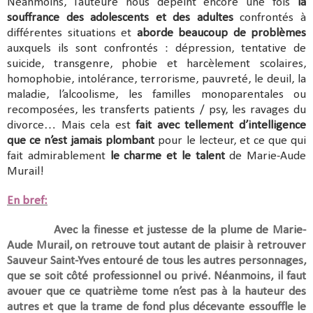
Néanmoins, l’auteure nous dépeint encore une fois
la
souffrance des adolescents et des adultes
confrontés à
différentes situations et
aborde beaucoup de problèmes
auxquels ils sont confrontés : dépression, tentative de
suicide, transgenre, phobie et harcèlement scolaires,
homophobie, intolérance, terrorisme, pauvreté, le deuil, la
maladie, l’alcoolisme, les familles monoparentales ou
recomposées, les transferts patients / psy, les ravages du
divorce… Mais cela est
fait avec tellement d’intelligence
que ce n’est jamais plombant
pour le lecteur, et ce que qui
fait admirablement
le charme et le talent
de Marie-Aude
Murail!
En bref:
Avec la finesse et justesse de la plume de Marie-
Aude Murail, on retrouve tout autant de plaisir à retrouver
Sauveur Saint-Yves entouré de tous les autres personnages,
que se soit côté professionnel ou privé. Néanmoins, il faut
avouer que ce quatrième tome n’est pas à la hauteur des
autres et que la trame de fond plus décevante essouffle le