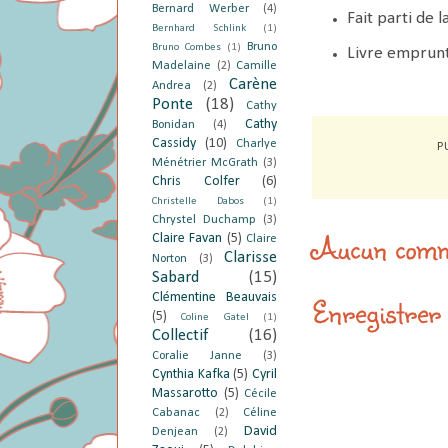
Bernard Werber
(4)
Fait parti de 
Bernhard Schlink
(1)
Bruno
Bruno Combes
(1)
Livre emprunt
Madelaine
(2)
Camille
Carène
Andrea
(2)
Ponte
(18)
Cathy
Cathy
Bonidan
(4)
Cassidy
(10)
Charlye
P
Ménétrier McGrath
(3)
Chris Colfer
(6)
Christelle Dabos
(1)
Chrystel Duchamp
(3)
Aucun comm
Claire Favan
(5)
Claire
Clarisse
Norton
(3)
Sabard
(15)
Clémentine Beauvais
Enregistrer
(5)
Coline Gatel
(1)
Collectif
(16)
Coralie Janne
(3)
Cynthia Kafka
(5)
Cyril
Massarotto
(5)
Cécile
Cabanac
(2)
Céline
David
Denjean
(2)