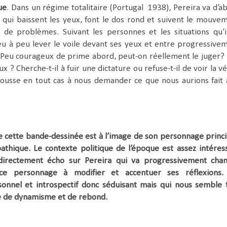
ue
. Dans un régime totalitaire (Portugal 1938), Pereira va d’a
x qui baissent les yeux, font le dos rond et suivent le mouve
 de problèmes. Suivant les personnes et les situations qu’i
peu à peu lever le voile devant ses yeux et entre progressive
. Peu courageux de prime abord, peut-on réellement le juger?
x ? Cherche-t-il à fuir une dictature ou refuse-t-il de voir la vé
pousse en tout cas à nous demander ce que nous aurions fait 
de cette bande-dessinée est à l’image de son personnage princi
athique. Le contexte politique de l’époque est assez intéres
t directement écho sur Pereira qui va progressivement cha
ce personnage à modifier et accentuer ses réflexions
nnel et introspectif donc séduisant mais qui nous semble 
e de dynamisme et de rebond.