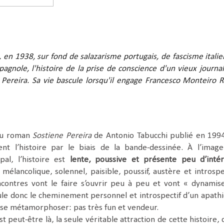
 en 1938, sur fond de salazarisme portugais, de fascisme italie
pagnole, l'histoire de la prise de conscience d'un vieux journal
r Pereira. Sa vie bascule lorsqu'il engage Francesco Monteiro R
du roman
Sostiene Pereira
de Antonio Tabucchi publié en 1994
nt l’histoire par le biais de la bande-dessinée. À l’imag
pal, l’histoire est
lente, poussive et présente peu d’intér
f, mélancolique, solennel, paisible, poussif, austère et introspec
ncontres vont le faire s’ouvrir peu à peu et vont « dynamis
oule donc le cheminement personnel et introspectif d’un apath
it se métamorphoser: pas très fun et vendeur.
st peut-être là, la seule véritable attraction de cette histoire, c