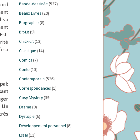
Bande-dessinée
(537)
bord
ment
Beaux Livres
(20)
l va
Biographie
(8)
ment
Bit-Lit
(9)
Est-
Chick-Lit
(13)
rité
à sa
Classique
(14)
Comics
(7)
Conte
(13)
Contemporain
(526)
pal:
Correspondances
(1)
sant
Cosy Mystery
(39)
nger
. Un
Drame
(9)
très
Dystopie
(6)
Développement personnel
(8)
Essai
(11)