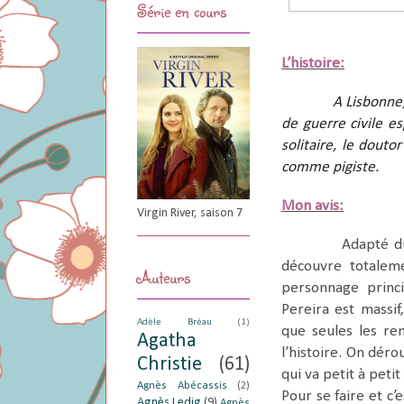
Série en cours
L’histoire:
A Lisbonne,
de guerre civile es
solitaire, le douto
comme pigiste.
Mon avis:
Virgin River, saison 7
Adapté 
découvre totaleme
Auteurs
personnage princi
Pereira est m
assi
Adèle Bréau
(1)
que seules les re
Agatha
l’histoire. On dér
Christie
(61)
qui va petit à pet
Agnès Abécassis
(2)
Pour se faire et c’e
Agnès Ledig
(9)
Agnès