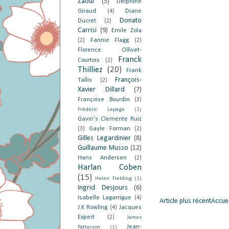
Zaoui
(5)
Delphine
Giraud
(4)
Diane
Donato
Ducret
(2)
Carrisi
(9)
Emile Zola
(2)
Fannie Flagg
(2)
Florence Ollivet-
Franck
Courtois
(2)
Thilliez
(20)
Frank
François-
Tallis
(2)
Xavier Dillard
(7)
Françoise Bourdin
(3)
Frédéric Lepage
(1)
Gavin's Clemente Ruiz
(3)
Gayle Forman
(2)
Gilles Legardinier
(8)
Guillaume Musso
(12)
Hans Andersen
(2)
Harlan Coben
(15)
Helen Fielding
(1)
Ingrid Desjours
(6)
Isabelle Lagarrigue
(4)
Article plus récent
Accuei
J.K Rowling
(4)
Jacques
Expert
(2)
James
Jean-
Patterson
(1)