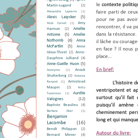
le
contexte politiq
Martin-Lugand
(2)
faire parti de ceu
Alexandra Lapierre
(1)
Alexis Laipsker
(5)
pour ne pas avoir
Amy
Alizé Cornet
(1)
rencontrer, il va 
Amélie
Harmon
(2)
dans la résistance
Antoine
(5)
Amélie
Nothomb
(6)
Anna
il lâche ou courageu
McPartlin
(5)
Anne
en face ? Il nous 
Idoux-Thivet
(2)
Anne-
place...
Dauphine Julliand
(4)
Anne-Gaëlle Huon
(5)
En bref:
Anouk
Anonyme
(1)
Shutterberg
(2)
Antoine
Armistead
Renand
(1)
L’histoire 
Maupin
(2)
Arttu
ventripotent et ap
Aurélie
Tuominen
(1)
surtout qu’il fai
Valognes
(12)
puisqu’il amène 
Baptiste Beaulieu
(4)
Barbara Abel
(1)
cheminement perso
Benjamin
long et qui manqu
Lacombe
(16)
Benoît Philippon
(2)
Autour du livre:
Bernard Minier
(4)