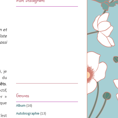
n et
iste
ossi
, je
e du
êts
.
tif,
Genres
er »
ique
Album
(16)
Autobiographie
(13)
’est