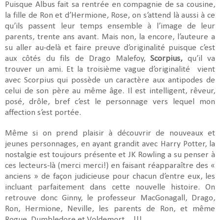
Puisque Albus fait sa rentrée en compagnie de sa cousine,
la fille de Ron et d’Hermione, Rose, on s’attend là aussi à ce
qu’ils passent leur temps ensemble à l’image de leur
parents, trente ans avant. Mais non, la encore, l’auteure a
su aller au-delà et faire preuve d’originalité puisque c’est
aux côtés du fils de Drago Malefoy,
Scorpius,
qu’il va
trouver un ami. Et la troisième vague d’originalité vient
avec Scorpius qui possède un caractère aux antipodes de
celui de son père au même âge. Il est intelligent, rêveur,
posé, drôle, bref c’est le personnage vers lequel mon
affection s’est portée.
Même si on prend plaisir à découvrir de nouveaux et
jeunes personnages, en ayant grandit avec Harry Potter, la
nostalgie est toujours présente et JK Rowling a su penser à
ces lecteurs-là (merci merci!) en faisant réapparaître des «
anciens » de façon judicieuse pour chacun d’entre eux, les
incluant parfaitement dans cette nouvelle histoire. On
retrouve donc Ginny, le professeur MacGonagall, Drago,
Ron, Hermione, Neville, les parents de Ron, et même
Rogue, Dumbledore et Voldemort…!!!