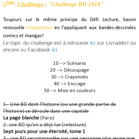
ème
5
Challenge :
"Challenge BD 2018"
Toujours sur le même principe du Défi Lecture, Savon
renouvèle
l'expérience
en l'appliquant aux bandes-dessinées
comics et mangas!
Le topic du challenge est à retrouver
ici
sur Livraddict ou
encore su Facebook
ici
.
10 --> Scénario
20 --> Découpage
30 --> Crayonnés
40 --> Encrage
50 --> Mise en couleurs
1- Une BD dont l'histoire (ou une grande partie de
l'histoire) se déroule dans une capitale
La page blanche
(Paris)
2- une BD qu'on a déjà lue (relecture)
Sept jours pour une éternité, tome 1
3 - une BD recommandée par une personne plus jeune que