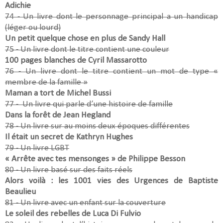
Adichie
74 - Un livre dont le personnage principal a un handicap
(léger ou lourd)
Un petit quelque chose en plus de Sandy Hall
75 - Un livre dont le titre contient une couleur
100 pages blanches de Cyril Massarotto
76 - Un livre dont le titre contient un mot de type «
membre de la famille »
Maman a tort de Michel Bussi
77 -
Un livre qui parle d’une histoire de famille
Dans la forêt de Jean Hegland
78 - Un livre sur au moins deux époques différentes
Il était un secret de Kathryn Hughes
79 - Un livre LGBT
« Arrête avec tes mensonges » de Philippe Besson
80 - Un livre basé sur des faits réels
Alors voilà : les 1001 vies des Urgences de Baptiste
Beaulieu
81 - Un livre avec un enfant sur la couverture
Le soleil des rebelles de Luca Di Fulvio