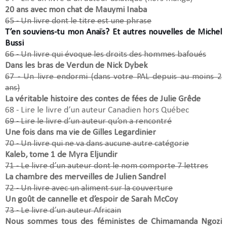
20 ans avec mon chat de Mauymi Inaba
65 - Un livre dont le titre est une phrase
T’en souviens-tu mon Anaïs? Et autres nouvelles de Michel
Bussi
66 - Un livre qui évoque les droits des hommes bafoués
Dans les bras de Verdun de Nick Dybek
67 - Un livre endormi (dans votre PAL depuis au moins 2
ans)
La véritable histoire des contes de fées de Julie Grêde
68 - Lire le livre d’un auteur Canadien hors Québec
69 - Lire le livre d’un auteur qu’on a rencontré
Une fois dans ma vie de Gilles Legardinier
70 - Un livre qui ne va dans aucune autre catégorie
Kaleb, tome 1 de Myra Eljundir
71 - Le livre d’un auteur dont le nom comporte 7 lettres
La chambre des merveilles de Julien Sandrel
72 - Un livre avec un aliment sur la couverture
Un goût de cannelle et d’espoir de Sarah McCoy
73 - Le livre d’un auteur Africain
Nous sommes tous des féministes de Chimamanda Ngozi