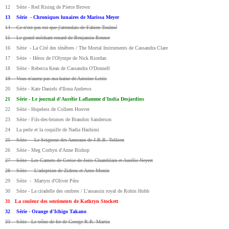
12 Série - Red Rising de Pierce Brown
13 Série - Chroniques lunaires de Marissa Meyer
14 Ce n'est pas toi que j'attendais de Fabien Toulmé
15 Le grand méchant renard de Benjamin Renner
16 Série - La Cité des ténèbres / The Mortal Instruments de Cassandra Clare
17 Série - Héros de l'Olympe de Nick Riordan
18 Série - Rebecca Kean de Cassandra O'Donnell
19 Vous n'aurez pas ma haine de Antoine Leiris
20 Série - Kate Daniels d'Ilona Andrews
21 Série - Le journal d'Aurélie Laflamme d'India Desjardins
22 Série - Hopeless de Colleen Hoover
23 Série - Fils-des-brumes de Brandon Sanderson
24 La perle et la coquille de Nadia Hashimi
25 Série - Le Seigneur des Anneaux de J.R.R. Tolkien
26 Série - Meg Corbyn d'Anne Bishop
27 Série - Les Carnets de Cerise de Joris Chamblain et Aurélie Neyret
28 Série - L'adoption de Zidrou et Arno Monin
29 Série - Martyrs d'Oliver Péru
30 Série - La citadelle des ombres / L'assassin royal de Robin Hobb
31 La couleur des sentiments de Kathryn Stockett
32 Série - Orange d'Ichigo Takano
33 Série - Le trône de fer de George R.R. Martin