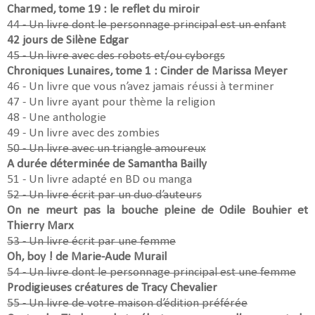
Charmed, tome 19 : le reflet du miroir
44 - Un livre dont le personnage principal est un enfant
42 jours de Silène Edgar
45 - Un livre avec des robots et/ou cyborgs
Chroniques Lunaires, tome 1 : Cinder de Marissa Meyer
46 - Un livre que vous n’avez jamais réussi à terminer
47 - Un livre ayant pour thème la religion
48 - Une anthologie
49 - Un livre avec des zombies
50 - Un livre avec un triangle amoureux
A durée déterminée de Samantha Bailly
51 - Un livre adapté en BD ou manga
52 - Un livre écrit par un duo d’auteurs
On ne meurt pas la bouche pleine de Odile Bouhier et
Thierry Marx
53 - Un livre écrit par une femme
Oh, boy ! de Marie-Aude Murail
54 - Un livre dont le personnage principal est une femme
Prodigieuses créatures de Tracy Chevalier
55 - Un livre de votre maison d’édition préférée