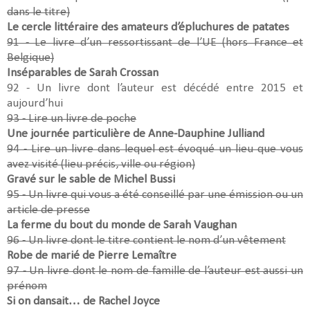
dans le titre)
Le cercle littéraire des amateurs d’épluchures de patates
91 - Le livre d’un ressortissant de l’UE (hors France et
Belgique)
Inséparables de Sarah Crossan
92 - Un livre dont l’auteur est décédé entre 2015 et
aujourd’hui
93 - Lire un livre de poche
Une journée particulière de Anne-Dauphine Julliand
94 - Lire un livre dans lequel est évoqué un lieu que vous
avez visité (lieu précis, ville ou région)
Gravé sur le sable de Michel Bussi
95 - Un livre qui vous a été conseillé par une émission ou un
article de presse
La ferme du bout du monde de Sarah Vaughan
96 - Un livre dont le titre contient le nom d’un vêtement
Robe de marié de Pierre Lemaître
97 - Un livre dont le nom de famille de l’auteur est aussi un
prénom
Si on dansait… de Rachel Joyce