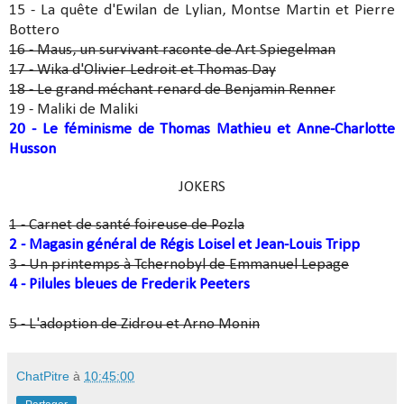
15 - La quête d'Ewilan de Lylian, Montse Martin et Pierre
Bottero
16 - Maus, un survivant raconte de Art Spiegelman
17 - Wika d'Olivier Ledroit et Thomas Day
18 - Le grand méchant renard de Benjamin Renner
19 - Maliki de Maliki
20 - Le féminisme de Thomas Mathieu et Anne-Charlotte
Husson
JOKERS
1 - Carnet de santé foireuse de Pozla
2 - Magasin général de Régis Loisel et Jean-Louis Tripp
3 - Un printemps à Tchernobyl de Emmanuel Lepage
4 - Pilules bleues de Frederik Peeters
5 - L'adoption de Zidrou et Arno Monin
ChatPitre
à
10:45:00