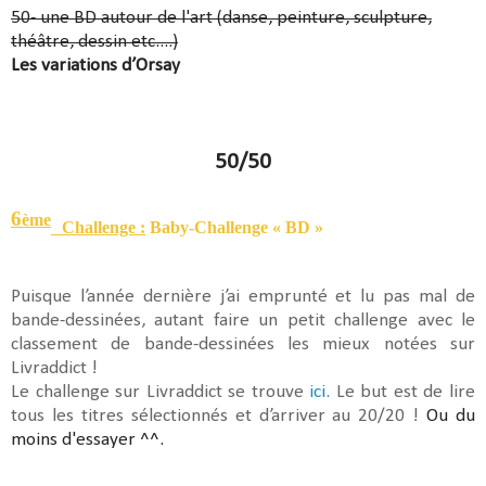
50- une BD autour de l'art (danse, peinture, sculpture,
théâtre, dessin etc....)
Les variations d’Orsay
50/50
6
ème
Challenge :
Baby-Challenge « BD »
Puisque l’année dernière j’ai emprunté et lu pas mal de
bande-dessinées, autant faire un petit challenge avec le
classement de bande-dessinées les mieux notées sur
Livraddict !
Le challenge sur Livraddict se trouve
ici.
Le but est de lire
tous les titres sélectionnés et d’arriver au 20/20 !
Ou du
moins d'essayer ^^.