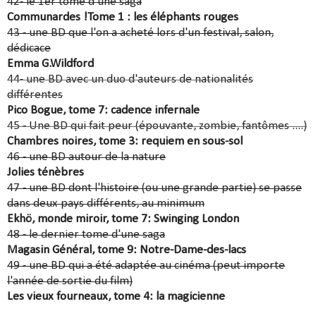
42- le 1er tome d'une saga
Communardes !Tome 1 : les éléphants rouges
43 - une BD que l'on a acheté lors d'un festival, salon,
dédicace
Emma G.Wildford
44- une BD avec un duo d'auteurs de nationalités
différentes
Pico Bogue, tome 7: cadence infernale
45 - Une BD qui fait peur (épouvante, zombie, fantômes ....)
Chambres noires, tome 3: requiem en sous-sol
46 - une BD autour de la nature
Jolies ténèbres
47 - une BD dont l'histoire (ou une grande partie) se passe
dans deux pays différents, au minimum
Ekhö, monde miroir, tome 7: Swinging London
48 - le dernier tome d'une saga
Magasin Général, tome 9: Notre-Dame-des-lacs
49 - une BD qui a été adaptée au cinéma (peut importe
l'année de sortie du film)
Les vieux fourneaux, tome 4: la magicienne