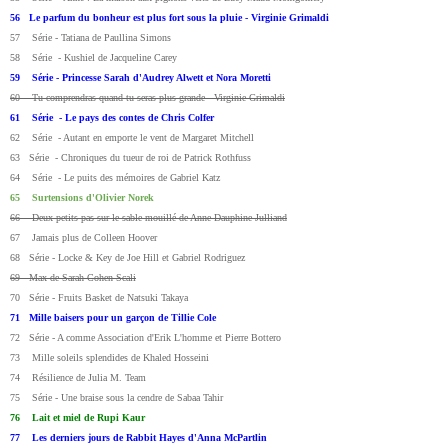
56 Le parfum du bonheur est plus fort sous la pluie - Virginie Grimaldi
57 Série - Tatiana de Paullina Simons
58 Série - Kushiel de Jacqueline Carey
59 Série - Princesse Sarah d'Audrey Alwett et Nora Moretti
60 Tu comprendras quand tu seras plus grande - Virginie Grimaldi
61 Série - Le pays des contes de Chris Colfer
62 Série - Autant en emporte le vent de Margaret Mitchell
63 Série - Chroniques du tueur de roi de Patrick Rothfuss
64 Série - Le puits des mémoires de Gabriel Katz
65 Surtensions d'Olivier Norek
66 Deux petits pas sur le sable mouillé de Anne-Dauphine Julliand
67 Jamais plus de Colleen Hoover
68 Série - Locke & Key de Joe Hill et Gabriel Rodriguez
69 Max de Sarah Cohen-Scali
70 Série - Fruits Basket de Natsuki Takaya
71 Mille baisers pour un garçon de Tillie Cole
72 Série - A comme Association d'Erik L'homme et Pierre Bottero
73 Mille soleils splendides de Khaled Hosseini
74 Résilience de Julia M. Team
75 Série - Une braise sous la cendre de Sabaa Tahir
76 Lait et miel de Rupi Kaur
77 Les derniers jours de Rabbit Hayes d'Anna McPartlin