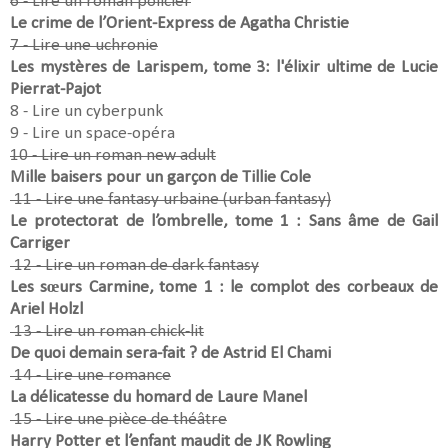
6 - Lire un roman policier
Le crime de l’Orient-Express de Agatha Christie
7 - Lire une uchronie
Les mystères de Larispem, tome 3: l'élixir ultime de Lucie
Pierrat-Pajot
8 - Lire un cyberpunk
9 - Lire un space-opéra
10 - Lire un roman new adult
Mille baisers pour un garçon de Tillie Cole
11 - Lire une fantasy urbaine (urban fantasy)
Le protectorat de l’ombrelle, tome 1 : Sans âme de Gail
Carriger
12 - Lire un roman de dark fantasy
Les sœurs Carmine, tome 1 : le complot des corbeaux de
Ariel Holzl
13 - Lire un roman chick-lit
De quoi demain sera-fait ? de Astrid El Chami
14 - Lire une romance
La délicatesse du homard de Laure Manel
15 - Lire une pièce de théâtre
Harry Potter et l’enfant maudit de JK Rowling