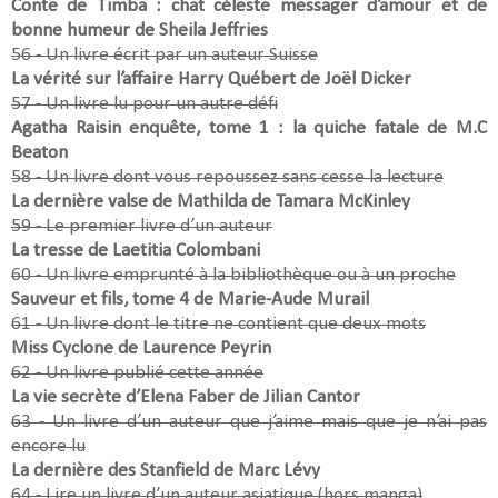
Conte de Timba : chat céleste messager d’amour et de
bonne humeur de Sheila Jeffries
56 - Un livre écrit par un auteur Suisse
La vérité sur l’affaire Harry Québert de Joël Dicker
57 - Un livre lu pour un autre défi
Agatha Raisin enquête, tome 1 : la quiche fatale de M.C
Beaton
58 - Un livre dont vous repoussez sans cesse la lecture
La dernière valse de Mathilda de Tamara McKinley
59 - Le premier livre d’un auteur
La tresse de Laetitia Colombani
60 - Un livre emprunté à la bibliothèque ou à un proche
Sauveur et fils, tome 4 de Marie-Aude Murail
61 - Un livre dont le titre ne contient que deux mots
Miss Cyclone de Laurence Peyrin
62 - Un livre publié cette année
La vie secrète d’Elena Faber de Jilian Cantor
63 - Un livre d’un auteur que j’aime mais que je n’ai pas
encore lu
La dernière des Stanfield de Marc Lévy
64 - Lire un livre d’un auteur asiatique (hors manga)