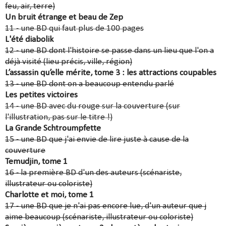
feu, air, terre)
Un bruit étrange et beau de Zep
11 - une BD qui faut plus de 100 pages
L'été diabolik
12 - une BD dont l'histoire se passe dans un lieu que l'on a
déjà visité (lieu précis, ville, région)
L’assassin qu’elle mérite, tome 3 : les attractions coupables
13 - une BD dont on a beaucoup entendu parlé
Les petites victoires
14 - une BD avec du rouge sur la couverture (sur
l'illustration, pas sur le titre !)
La Grande Schtroumpfette
15 - une BD que j'ai envie de lire juste à cause de la
couverture
Temudjin, tome 1
16 - la première BD d'un des auteurs (scénariste,
illustrateur ou coloriste)
Charlotte et moi, tome 1
17 - une BD que je n'ai pas encore lue, d'un auteur que j
aime beaucoup (scénariste, illustrateur ou coloriste)