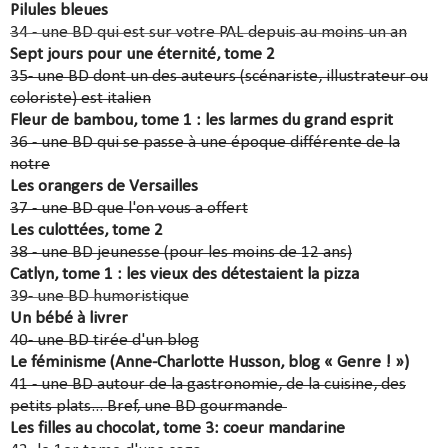
Pilules bleues
34 - une BD qui est sur votre PAL depuis au moins un an
Sept jours pour une éternité, tome 2
35- une BD dont un des auteurs (scénariste, illustrateur ou
coloriste) est italien
Fleur de bambou, tome 1 : les larmes du grand esprit
36 - une BD qui se passe à une époque différente de la
notre
Les orangers de Versailles
37 - une BD que l'on vous a offert
Les culottées, tome 2
38 - une BD jeunesse (pour les moins de 12 ans)
Catlyn, tome 1 : les vieux des détestaient la pizza
39- une BD humoristique
Un bébé à livrer
40- une BD tirée d'un blog
Le féminisme (Anne-Charlotte Husson, blog « Genre ! »)
41 - une BD autour de la gastronomie, de la cuisine, des
petits plats... Bref, une BD gourmande
Les filles au chocolat, tome 3: coeur mandarine