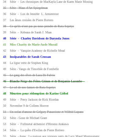
34 Série - Les chroniques de MacKayla Lane de Karen Marie Moning
35 Série - Maus d'Art Spiegelman
36 Série - Lux de Jennifer L. Armentrout
37 Les âmes croisées de Pierre Bottero
38 Ce qu'ils n'ont pas pu nous prendre de Ruta Sepetys
39 Série - Keleana de Sarah J. Maas
40 Série - Charley Davidson de Darynda Jones
41 Miss Charity de Marie-Aude Murail
42 Série - Vampire Academy de Richelle Mead
43 Inséparables de Sarah Crossan
44 La ligne verte de Stephen King
49 Série - Vango de Timothée de Fombelle
45 Le gang des rêves de Luca Di Fulvio
46 Blanche Neige des Frères Grimm et de Benjamin Lacombe
47 Le sel de nos larmes de Ruta Sepetys
48 Meurtres pour rédemption de Karine Giébel
49 Série - Percy Jackson de Rick Riordan
50 November 9 de Colleen Hoover
51 Un océan d'amour de Grégory Panaccione et Wilfrid Lupano
52 Série - Gone de Michael Grant
53 Série - Fullmetal alchemist d'Hiromu Arakawa
54 Série - La quête d'Ewilan de Pierre Bottero
55 Série - Anne : La maison aux pignons verts de Lucy Maud Montgomery