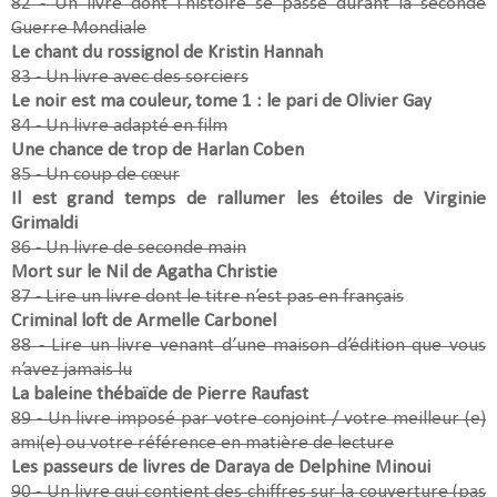
82 - Un livre dont l’histoire se passe durant la seconde
Guerre Mondiale
Le chant du rossignol de Kristin Hannah
83 - Un livre avec des sorciers
Le noir est ma couleur, tome 1 : le pari de Olivier Gay
84 - Un livre adapté en film
Une chance de trop de Harlan Coben
85 - Un coup de cœur
Il est grand temps de rallumer les étoiles de Virginie
Grimaldi
86 - Un livre de seconde main
Mort sur le Nil de Agatha Christie
87 - Lire un livre dont le titre n’est pas en français
Criminal loft de Armelle Carbonel
88 - Lire un livre venant d’une maison d’édition que vous
n’avez jamais lu
La baleine thébaïde de Pierre Raufast
89 - Un livre imposé par votre conjoint / votre meilleur (e)
ami(e) ou votre référence en matière de lecture
Les passeurs de livres de Daraya de Delphine Minoui
90 - Un livre qui contient des chiffres sur la couverture (pas