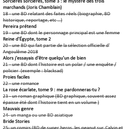
Sorcières sorcières, tome 3 : le mystère des trois
marchands (Joris Chamblain)
18 - une BD relatant des faites réels (biographie, BD
historique, reportage, etc ...)
Pereira prétend
19 - une BD dont le personnage principal est une femme
Reine d'Égypte, tome 2
20 - une BD qui fait partie de la sélection officielle d'
Angoulême 2018
Alors j'essayais d'être quelqu'un de bien
21 - une BD dont l'histoire est un polar / une enquête /
policier (exemple : blacksad)
Proies faciles
22 - une romance
La rose écarlate, tome 9 : me pardonneras-tu ?
23 - un roman graphique (BD graphique, souvent assez
épaisse été dont l'histoire tient en un volume )
Mauvais genre
24- un manga ou une BD asiatique
Bride Stories
25- un comics (BD de super heros, les peanut sur, Calvin et