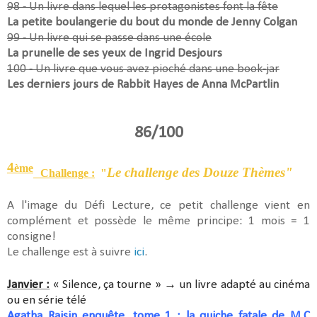
98 - Un livre dans lequel les protagonistes font la fête
La petite boulangerie du bout du monde de Jenny Colgan
99 - Un livre qui se passe dans une école
La prunelle de ses yeux de Ingrid Desjours
100 - Un livre que vous avez pioché dans une book-jar
Les derniers jours de Rabbit Hayes de Anna McPartlin
86/100
4
ème
Le challenge des Douze Thèmes"
Challenge :
"
A l'image du Défi Lecture, ce petit challenge vient en
complément et possède le même principe: 1 mois = 1
consigne!
Le challenge est à suivre
ici
.
Janvier :
« Silence, ça tourne »
→
un livre adapté au cinéma
ou en série télé
Agatha Raisin enquête, tome 1 : la quiche fatale de M.C