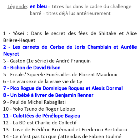
Légende
:
en bleu
= titres lus dans le cadre du challenge
barré
= titres déjà lus antérieurement
1 - Yôsei : Dans le secret des fées de Shiitake et Alice
Brière-Haquet
2 - Les carnets de Cerise de Joris Chamblain et Aurélie
Neyret
3 - Gaston (1e série) de André Franquin
4 - Bichon de David Gilson
5 - Freaks' Squeele Funérailles de Florent Maudoux
6 - Le vrai sexe de la vraie vie de Cy
7 - Pico Rogue de Dominique Roques et Alexis Dormal
8 - Un bébé à livrer de Benjamin Renner
9 - Paul de Michel Rabagliati
10 - Yoko Tsuno de Roger Leloup
11 - Culottées de Pénélope Bagieu
12 - La BD est Charlie de Collectif
13 - Love de Frédéric Brrémaud et Frederico Bertolucci
14 - Ce n'est pas toi que j'attendais de Fabien Toulmé