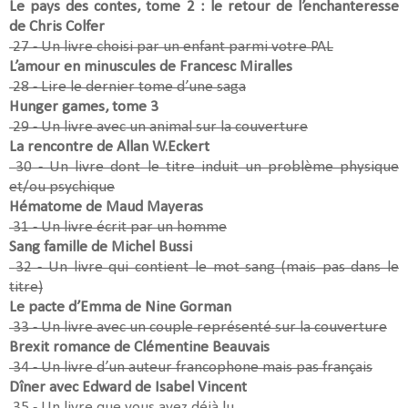
Le pays des contes, tome 2 : le retour de l’enchanteresse
de Chris Colfer
27 - Un livre choisi par un enfant parmi votre PAL
L’amour en minuscules de Francesc Miralles
28 - Lire le dernier tome d’une saga
Hunger games, tome 3
29 - Un livre avec un animal sur la couverture
La rencontre de Allan W.Eckert
30 - Un livre dont le titre induit un problème physique
et/ou psychique
Hématome de Maud Mayeras
31 - Un livre écrit par un homme
Sang famille de Michel Bussi
32 - Un livre qui contient le mot sang (mais pas dans le
titre)
Le pacte d’Emma de Nine Gorman
33 - Un livre avec un couple représenté sur la couverture
Brexit romance de Clémentine Beauvais
34 - Un livre d’un auteur francophone mais pas français
Dîner avec Edward de Isabel Vincent
35 - Un livre que vous avez déjà lu