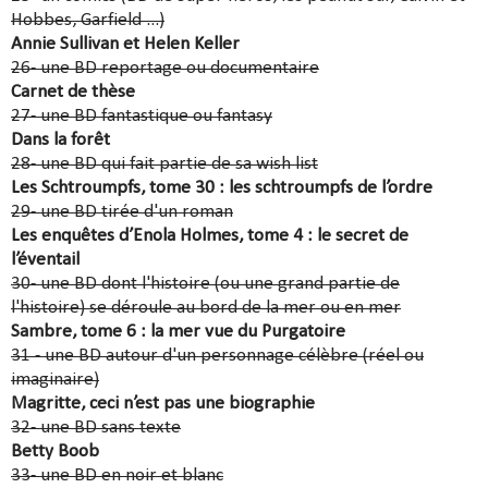
Hobbes, Garfield ...)
Annie Sullivan et Helen Keller
26- une BD reportage ou documentaire
Carnet de thèse
27- une BD fantastique ou fantasy
Dans la forêt
28- une BD qui fait partie de sa wish list
Les Schtroumpfs, tome 30 : les schtroumpfs de l’ordre
29- une BD tirée d'un roman
Les enquêtes d’Enola Holmes, tome 4 : le secret de
l’éventail
30- une BD dont l'histoire (ou une grand partie de
l'histoire) se déroule au bord de la mer ou en mer
Sambre, tome 6 : la mer vue du Purgatoire
31 - une BD autour d'un personnage célèbre (réel ou
imaginaire)
Magritte, ceci n’est pas une biographie
32- une BD sans texte
Betty Boob
33- une BD en noir et blanc