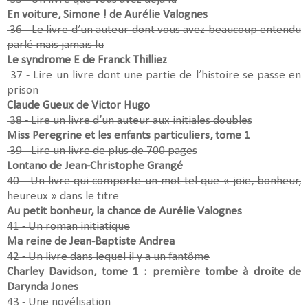
En voiture, Simone ! de Aurélie Valognes
36 - Le livre d’un auteur dont vous avez beaucoup entendu
parlé mais jamais lu
Le syndrome E de Franck Thilliez
37 - Lire un livre dont une partie de l’histoire se passe en
prison
Claude Gueux de Victor Hugo
38 - Lire un livre d’un auteur aux initiales doubles
Miss Peregrine et les enfants particuliers, tome 1
39 - Lire un livre de plus de 700 pages
Lontano de Jean-Christophe Grangé
40 - Un livre qui comporte un mot tel que « joie, bonheur,
heureux » dans le titre
Au petit bonheur, la chance de Aurélie Valognes
41 - Un roman initiatique
Ma reine de Jean-Baptiste Andrea
42 - Un livre dans lequel il y a un fantôme
Charley Davidson, tome 1 : première tombe à droite de
Darynda Jones
43 - Une novélisation