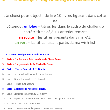
J’ai choisi pour objectif de lire 10 livres figurant dans cette
liste.
Légende
:
en bleu
= titres lus dans le cadre du challenge
barré
= titres déjà lus antérieurement
en rouge
= les titres présents dans ma PAL
en vert
= les titres faisant partis de ma wish-list
1 Le chant du rossignol de Kristin Hannah
2 Série - Le Pacte des Marchombres de Pierre Bottero
3 Série - Le passe-miroir de Christelle Dabos
4 Série - Harry Potter de J.K. Rowling
5 Série - Les mondes d'Ewilan de Pierre Bottero
6 Série - Six of Crows de Leigh Bargudo
7 Série - Nana d'Ai Yazawa
8 Série - Culottées de Pénéloppe Bagieu
9 Série - Elements de Brittainy C. Cherry
10 Alice au pays des merveilles de Lewis Caroll et Benjamin Lacombe
11 Le chant du troll de Pierre Bottero
12 Série - Gardiens des citées perdues - Shannon Messenger