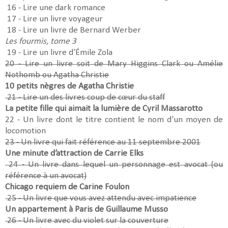
16 - Lire une dark romance
17 - Lire un livre voyageur
18 - Lire un livre de Bernard Werber
Les fourmis, tome 3
19 - Lire un livre d’Émile Zola
20 - Lire un livre soit de Mary Higgins Clark ou Amélie
Nothomb ou Agatha Christie
10 petits nègres de Agatha Christie
21 - Lire un des livres coup de cœur du staff
La petite fille qui aimait la lumière de Cyril Massarotto
22 - Un livre dont le titre contient le nom d’un moyen de
locomotion
23 - Un livre qui fait référence au 11 septembre 2001
Une minute d’attraction de Carrie Elks
24 - Un livre dans lequel un personnage est avocat (ou
référence à un avocat)
Chicago requiem de Carine Foulon
25 - Un livre que vous avez attendu avec impatience
Un appartement à Paris de Guillaume Musso
26 - Un livre avec du violet sur la couverture