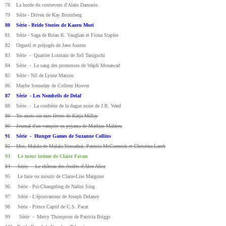
78 La horde du contrevent d'Alain Damasio
79 Série - Driven de Kay Bromberg
80 Série - Bride Stories de Kaoru Mori
81 Série - Saga de Brian K. Vaughan et Fiona Staples
82 Orgueil et préjugés de Jane Austen
83 Série - Quartier Lointain de Jirô Taniguchi
84 Série - Le sang des promesses de Wajdi Mouawad
85 Série - Nil de Lynne Matson
86 Maybe Someday de Colleen Hoover
87 Série - Les Nombrils de Delaf
88 Série - La confrérie de la dague noire de J.R. Ward
89 Tes mots sur mes lèvres de Katja Millay
90 Journal d'un vampire en pyjama de Mathias Malzieu
91 Série - Hunger Games de Suzanne Collins
92 Moi, Malala de Malala Yousafzai, Patricia McCormick et Christina Lamb
93 Le tueur intime de Claire Favan
94 Série - Le château des étoiles d'Alex Alice
95 Le faire ou mourir de Claire-Lise Marguier
96 Série - Psi-Changeling de Nalini Sing
97 Série - L'épouvanteur de Joseph Delaney
98 Série - Prince Captif de C.S. Pacat
99 Série - Mercy Thompson de Patricia Briggs