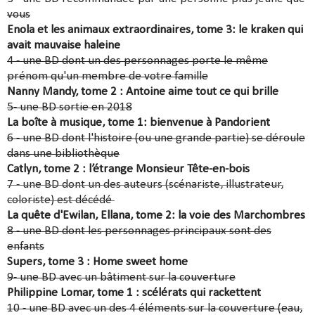
vous
Enola et les animaux extraordinaires, tome 3: le kraken qui
avait mauvaise haleine
4 - une BD dont un des personnages porte le même
prénom qu'un membre de votre famille
Nanny Mandy, tome 2 : Antoine aime tout ce qui brille
5- une BD sortie en 2018
La boîte à musique, tome 1: bienvenue à Pandorient
6 - une BD dont l'histoire (ou une grande partie) se déroule
dans une bibliothèque
Catlyn, tome 2 : l’étrange Monsieur Tête-en-bois
7 - une BD dont un des auteurs (scénariste, illustrateur,
coloriste) est décédé
La quête d'Ewilan, Ellana, tome 2: la voie des Marchombres
8 - une BD dont les personnages principaux sont des
enfants
Supers, tome 3 : Home sweet home
9- une BD avec un bâtiment sur la couverture
Philippine Lomar, tome 1 : scélérats qui rackettent
10 - une BD avec un des 4 éléments sur la couverture (eau,