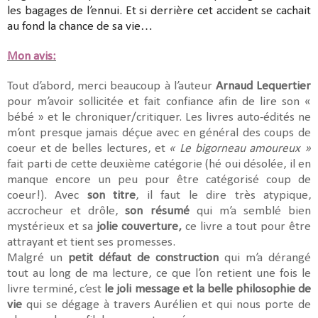
les bagages de l’ennui. Et si derrière cet accident se cachait
au fond la chance de sa vie…
Mon avis:
Tout d’abord, merci beaucoup à l’auteur
Arnaud Lequertier
pour m’avoir sollicitée et fait confiance afin de lire son «
bébé » et le chroniquer/critiquer. Les livres auto-édités ne
m’ont presque jamais déçue avec en général des coups de
coeur et de belles lectures, et
« Le bigorneau amoureux »
fait parti de cette deuxième catégorie (hé oui désolée, il en
manque encore un peu pour être catégorisé coup de
coeur!). Avec
son titre
, il faut le dire très atypique,
accrocheur et drôle,
son résumé
qui m’a semblé bien
mystérieux et sa
jolie couverture,
ce livre a tout pour être
attrayant et tient ses promesses.
Malgré un
petit défaut de construction
qui m’a dérangé
tout au long de ma lecture, ce que l’on retient une fois le
livre terminé, c’est
le joli message et la belle philosophie de
vie
qui se dégage à travers Aurélien et qui nous porte de