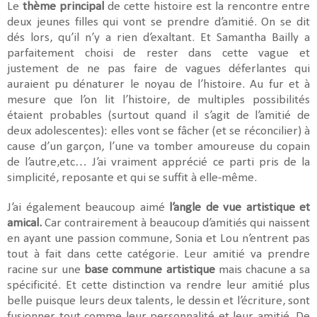
Le
thème principal
de cette histoire est la rencontre entre
deux jeunes filles qui vont se prendre d’amitié. On se dit
dés lors, qu’il n’y a rien d’exaltant. Et Samantha Bailly a
parfaitement choisi de rester dans cette vague et
justement de ne pas faire de vagues déferlantes qui
auraient pu dénaturer le noyau de l’histoire. Au fur et à
mesure que l’on lit l’histoire, de multiples possibilités
étaient probables (surtout quand il s’agit de l’amitié de
deux adolescentes): elles vont se fâcher (et se réconcilier) à
cause d’un garçon, l’une va tomber amoureuse du copain
de l’autre,etc… J’ai vraiment apprécié ce parti pris de la
simplicité, reposante et qui se suffit à elle-même.
J’ai également beaucoup aimé
l’angle de vue artistique et
amical.
Car contrairement à beaucoup d’amitiés qui naissent
en ayant une passion commune, Sonia et Lou n’entrent pas
tout à fait dans cette catégorie. Leur amitié va prendre
racine sur une
base commune artistique
mais chacune a sa
spécificité. Et cette distinction va rendre leur amitié plus
belle puisque leurs deux talents, le dessin et l’écriture, sont
fusionner tout comme leur personnalité et leur amitié. De