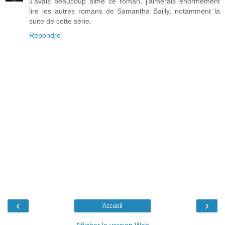
J'avais beaucoup aimé ce roman, j'aimerais énormément
lire les autres romans de Samantha Bailly, notamment la
suite de cette série.
Répondre
‹
›
Accueil