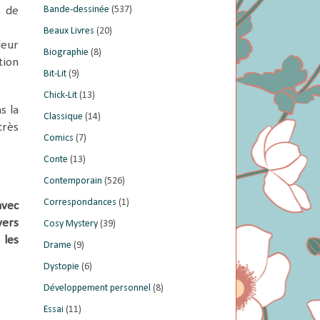
Bande-dessinée
(537)
é de
Beaux Livres
(20)
leur
Biographie
(8)
tion
Bit-Lit
(9)
Chick-Lit
(13)
s la
Classique
(14)
très
Comics
(7)
Conte
(13)
Contemporain
(526)
Correspondances
(1)
avec
vers
Cosy Mystery
(39)
 les
Drame
(9)
Dystopie
(6)
Développement personnel
(8)
Essai
(11)