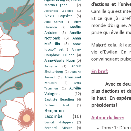
d’actions et l’uni
Martin-Lugand
(2)
Camille qui est int
Alexandra Lapierre
(1)
Alexis Laipsker
(5)
Et ce que j’ai pré
Amy
Alizé Cornet
(1)
monde d’origine. A
Amélie
Harmon
(2)
prise qui éveille m
Antoine
(5)
Amélie
Nothomb
(6)
Anna
McPartlin
(5)
Anne
Malgré cela, j’ai a
Idoux-Thivet
(2)
Anne-
vie d’Ewilan. En 
Dauphine Julliand
(4)
convainquant puisq
Anne-Gaëlle Huon
(5)
Anouk
Anonyme
(1)
En bref:
Shutterberg
(2)
Antoine
Armistead
Renand
(1)
Maupin
(2)
Arttu
Avec ce deux
Aurélie
Tuominen
(1)
plus d’actions et 
Valognes
(12)
le haut. En espéra
Baptiste Beaulieu
(4)
précédents!
Barbara Abel
(1)
Benjamin
Lacombe
(16)
Autour du livre:
Benoît Philippon
(2)
Tome 1: D’un 
Bernard Minier
(4)