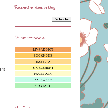
Rechercher dans ce blog
On me retrouve ici:
LIVRADDICT
BOOKNODE
BABELIO
SIMPLEMENT
14)
FACEBOOK
INSTAGRAM
CONTACT
Mon Instagram: