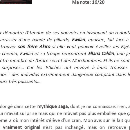
Ma note: 16/20
r démontré l’étendue de ses pouvoirs en invoquant un redout
arrasser d’une bande de pillards,
Ewilan
, épuisée, fait face à
retrouver
son frère Akiro
si elle veut pouvoir éveiller les Figé
n chemin, Ewilan et sa troupe rencontrent
Ellana Caldin
, une j
être membre de l’ordre secret des Marchombres. Et ils ne sont
surprises... Car les Ts’liches ont envoyé à leurs trousses
aos : des individus extrêmement dangereux comptant dans l
urs très puissants...
plongé dans cette
mythique saga,
dont je ne connaissais rien, 
i m’avait surprise mais qui ne m’avait pas plus emballée que ça
ome 2 où mon intérêt s’élève d’un cran. Mon avis sur le fait qu
 vraiment original
n’est pas inchangé, mais on retrouve