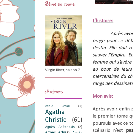
Série en cours
L’histoire:
Après avoi
orage pour se déb
destin. Elle doit 
sauver l’Empire. E
femme qui s’avère 
au bout de leurs 
Virgin River, saison 7
mercenaires du ch
rangs des dessinate
Auteurs
Mon avis:
Adèle Bréau
(1)
Après avoir enfin 
Agatha
le premier tome qu
Christie
(61)
poursuis avec ce t
Agnès Abécassis
(2)
scénario n’est
pas
Agnès Ledig
(9)
Agnès