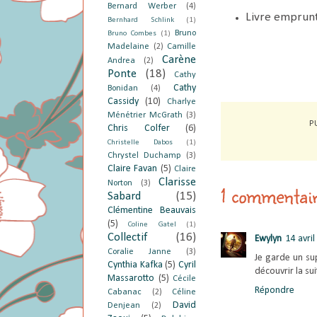
Bernard Werber
(4)
Livre emprunt
Bernhard Schlink
(1)
Bruno
Bruno Combes
(1)
Madelaine
(2)
Camille
Carène
Andrea
(2)
Ponte
(18)
Cathy
Cathy
Bonidan
(4)
Cassidy
(10)
Charlye
Ménétrier McGrath
(3)
P
Chris Colfer
(6)
Christelle Dabos
(1)
Chrystel Duchamp
(3)
Claire Favan
(5)
Claire
Clarisse
Norton
(3)
1 commentair
Sabard
(15)
Clémentine Beauvais
(5)
Coline Gatel
(1)
Collectif
(16)
Ewylyn
14 avri
Coralie Janne
(3)
Je garde un sup
Cynthia Kafka
(5)
Cyril
découvrir la sui
Massarotto
(5)
Cécile
Répondre
Cabanac
(2)
Céline
David
Denjean
(2)