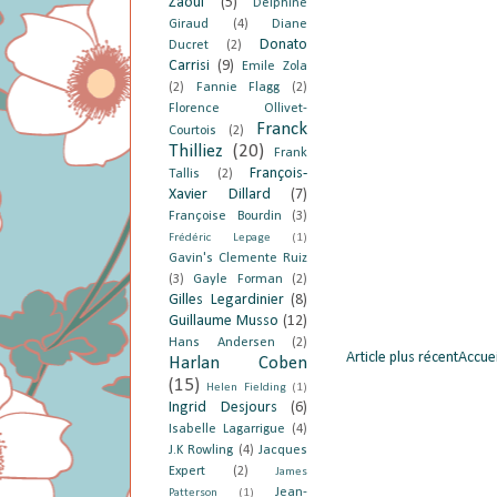
Zaoui
(5)
Delphine
Giraud
(4)
Diane
Donato
Ducret
(2)
Carrisi
(9)
Emile Zola
(2)
Fannie Flagg
(2)
Florence Ollivet-
Franck
Courtois
(2)
Thilliez
(20)
Frank
François-
Tallis
(2)
Xavier Dillard
(7)
Françoise Bourdin
(3)
Frédéric Lepage
(1)
Gavin's Clemente Ruiz
(3)
Gayle Forman
(2)
Gilles Legardinier
(8)
Guillaume Musso
(12)
Hans Andersen
(2)
Article plus récent
Accuei
Harlan Coben
(15)
Helen Fielding
(1)
Ingrid Desjours
(6)
Isabelle Lagarrigue
(4)
J.K Rowling
(4)
Jacques
Expert
(2)
James
Jean-
Patterson
(1)