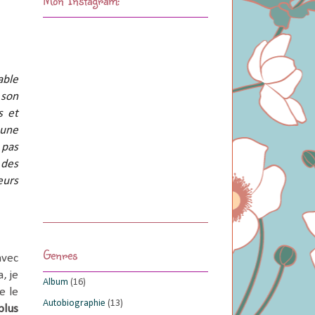
able
 son
s et
eune
 pas
 des
eurs
Genres
avec
, je
Album
(16)
e le
Autobiographie
(13)
plus