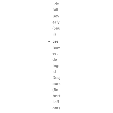
, de
Bill
Bev
erly
(Seu
il)
Les
fauv
es,
de
Ingr
id
Desj
ours
(Ro
bert
Laff
ont)