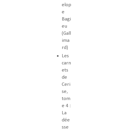
elop
e
Bagi
eu
(Gall
ima
rd)
Les
carn
ets
de
Ceri
se,
tom
e 4 :
La
dée
sse