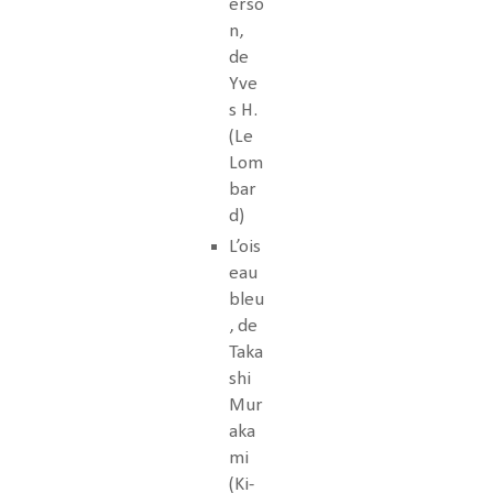
erso
n,
de
Yve
s H.
(Le
Lom
bar
d)
L’ois
eau
bleu
, de
Taka
shi
Mur
aka
mi
(Ki-