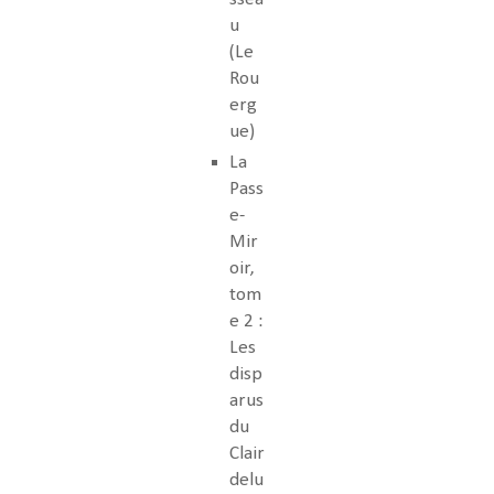
u
(Le
Rou
erg
ue)
La
Pass
e-
Mir
oir,
tom
e 2 :
Les
disp
arus
du
Clair
delu