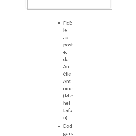
Fidè
le
au
post
e,
de
Am
élie
Ant
oine
(Mic
hel
Lafo
n)
Dod
gers