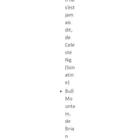
n ne
s’est
jam
ais
dit,
de
Cele
ste
Ng
(Son
atin
e)
Bull
Mo
unta
in,
de
Bria
n