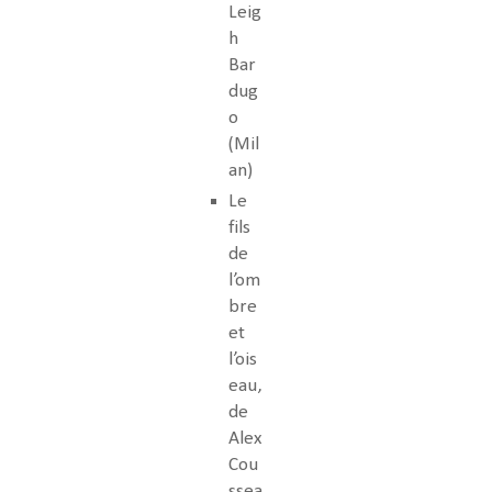
Leig
h
Bar
dug
o
(Mil
an)
Le
fils
de
l’om
bre
et
l’ois
eau,
de
Alex
Cou
ssea