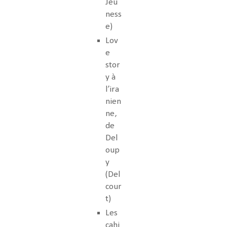
Jeu
ness
e)
Lov
e
stor
y à
l’ira
nien
ne,
de
Del
oup
y
(Del
cour
t)
Les
cahi