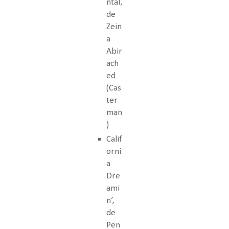
ntal,
de
Zein
a
Abir
ach
ed
(Cas
ter
man
)
Calif
orni
a
Dre
ami
n’,
de
Pen