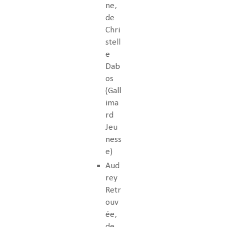
ne,
de
Chri
stell
e
Dab
os
(Gall
ima
rd
Jeu
ness
e)
Aud
rey
Retr
ouv
ée,
de