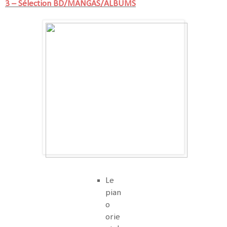
3 – Sélection BD/MANGAS/ALBUMS
Le
pian
o
orie