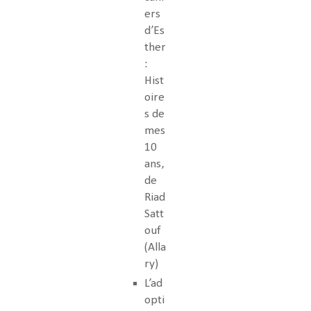
ers
d’Es
ther
:
Hist
oire
s de
mes
10
ans,
de
Riad
Satt
ouf
(Alla
ry)
L’ad
opti