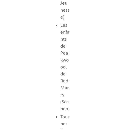
Jeu
ness
e)
Les
enfa
nts
de
Pea
kwo
od,
de
Rod
Mar
ty
(Scri
neo)
Tous
nos