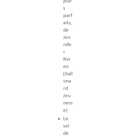
jour
s
parf
aits,
de
Jen
nife
r
Niv
en
(Gall
ima
rd
Jeu
ness
e)
Le
sel
de