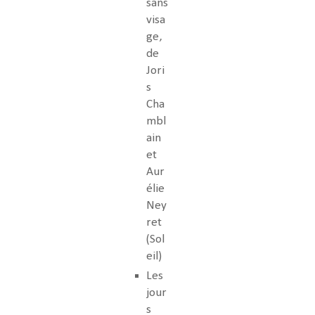
sans
visa
ge,
de
Jori
s
Cha
mbl
ain
et
Aur
élie
Ney
ret
(Sol
eil)
Les
jour
s