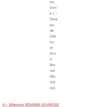
on,
tom
e 1 :
Qina
ya,
de
Zidr
ou
et
Arn
o
Mo
nin
(Ba
mb
oo)
4 – Sélection ROMANS JEUNESSE