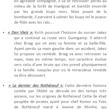
en agréable compagnie, il va se retrouver perdu au
milieu de la forêt de Huelgoat et bientôt encerclé
par les grands loups noirs. Mais jouant de la
bombarde, il parvient à calmer les loups tel le joueur
de flûte avec les rats…
•
« Den Vleiz »:
Ko’ch poursuit l’histoire du sorcier Jakez
qui a continué sa route vers Guimgamp. Il atterrit
chez Briag qui vit avec sa femme et sa belle-fille.
Ayant perdu sa main gauche dans un accident, Jakez
lui propose un remède. Briag va ainsi retrouver sa
main, mais en même temps, son caractère évolue
vers celui d’une brute qui s’en prend physiquement
à sa famille. Jusqu’au jour où le miraculeux remède
va être découvert.
•
« Le dernier des Rothéneuf »:
Cette dernière histoire
contée par l’Abbé se déroule en des temps très
anciens, sur les origines de Rothéneuf. Cette île était
peuplée de pirates ayant pour chef Komor ou Yves
de Rothéneuf marié à Jeanne de Minihic, qui