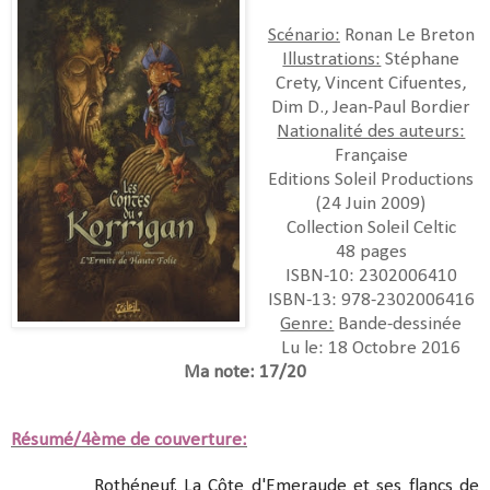
Scénario:
Ronan Le Breton
Illustrations:
Stéphane
Crety, Vincent Cifuentes,
Dim D., Jean-Paul Bordier
Nationalité des auteurs:
Française
Editions Soleil Productions
(24 Juin 2009)
Collection Soleil Celtic
48 pages
ISBN-10:
2302006410
ISBN-13:
978-2302006416
Genre:
Bande-dessinée
Lu le: 18 Octobre 2016
Ma note: 17/20
Résumé/4ème de couverture:
Rothéneuf. La Côte d'Emeraude et ses flancs de