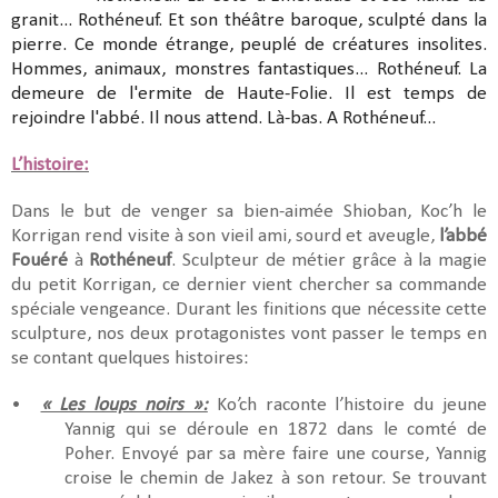
granit... Rothéneuf. Et son théâtre baroque, sculpté dans la
pierre. Ce monde étrange, peuplé de créatures insolites.
Hommes, animaux, monstres fantastiques... Rothéneuf. La
demeure de l'ermite de Haute-Folie. Il est temps de
rejoindre l'abbé. Il nous attend. Là-bas. A Rothéneuf...
L’histoire:
Dans le but de venger sa bien-aimée Shioban, Koc’h le
Korrigan rend visite à son vieil ami, sourd et aveugle,
l’abbé
Fouéré
à
Rothéneuf
. Sculpteur de métier grâce à la magie
du petit Korrigan, ce dernier vient chercher sa commande
spéciale vengeance. Durant les finitions que nécessite cette
sculpture, nos deux protagonistes vont passer le temps en
se contant quelques histoires:
•
« Les loups noirs »:
Ko’ch raconte l’histoire du jeune
Yannig qui se déroule en 1872 dans le comté de
Poher. Envoyé par sa mère faire une course, Yannig
croise le chemin de Jakez à son retour. Se trouvant