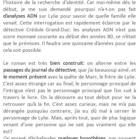
l’histoire de la recherche d’identité. Car moi-même dés le
début, je me suis demandé pourquoi n’a-t-on pas fait
d’analyses ADN
sur Lylie pour savoir de quelle famille elle
venait. Cette interrogation est rapidement éclaircie par le
détective Crédule Grand-Duc: les analyses ADN n’est pas
score monnaie courante au début des années 80, ce n’était
que le prémices. Il faudra une quinzaine d’années pour que
cela soit possible.
Le roman est très
bien construit:
on alterne entre les
passages du journal du détective
, que j’ai beaucoup aimé, et
le moment présent
avec la quête de Marc, le frère de Lylie.
C’est assez étrange car au final, le personnage principal de
l’intrigue n’est pas le personnage principal que l’on suit à
travers le livre. On la découvre au tout début pour ne la
retrouver qu’à la fin. C’est assez curieux, mais ne m’a pas
dérangée puisqu’au contraire, j’ai eu dû mal à cerner le
personnage de Lylie. Mais, après tout, quoi de plus logique
venant d’une personne qui ne sait pas vraiment qui elle
est?
J’ai essayé d’échafauder
quelques hypothèses,
pas souvent