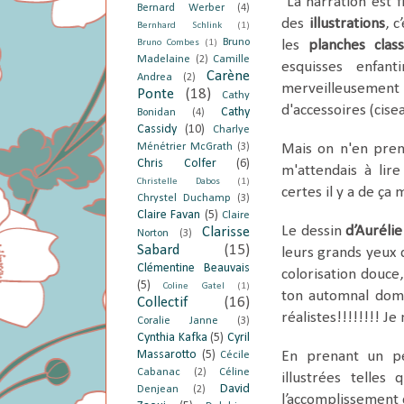
La narration est f
Bernard Werber
(4)
des
illustrations
, c
Bernhard Schlink
(1)
Bruno
Bruno Combes
(1)
les
planches class
Madelaine
(2)
Camille
esquisses enfan
Carène
Andrea
(2)
merveilleusement b
Ponte
(18)
Cathy
d'accessoires (cise
Cathy
Bonidan
(4)
Cassidy
(10)
Charlye
Ménétrier McGrath
(3)
Mais on n'en pren
Chris Colfer
(6)
m'attendais à lir
Christelle Dabos
(1)
certes il y a de ça
Chrystel Duchamp
(3)
Claire Favan
(5)
Claire
Le dessin
d’Auréli
Clarisse
Norton
(3)
Sabard
(15)
leurs grands yeux 
Clémentine Beauvais
colorisation douce,
(5)
Coline Gatel
(1)
ton automnal domi
Collectif
(16)
réalistes!!!!!!!! J
Coralie Janne
(3)
Cynthia Kafka
(5)
Cyril
Massarotto
(5)
En prenant un pe
Cécile
Cabanac
(2)
Céline
illustrées telles 
David
Denjean
(2)
l’accomplissement 