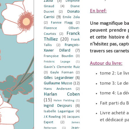
Zaoui
(5)
Delphine
Giraud
(4)
Diane
En bref:
Donato
Ducret
(2)
Carrisi
(9)
Emile Zola
(2)
Fannie Flagg
(2)
Une magnifique ban
Florence Ollivet-
peuvent prendre pl
Franck
Courtois
(2)
et cette histoire 
Thilliez
(20)
Frank
n’hésitez pas, capt
François-
Tallis
(2)
Xavier Dillard
(7)
travers ses carnets
Françoise Bourdin
(3)
Frédéric Lepage
(1)
Autour du livre:
Gavin's Clemente Ruiz
(3)
Gayle Forman
(2)
tome 2: Le liv
Gilles Legardinier
(8)
tome 3: Le de
Guillaume Musso
(12)
Hans Andersen
(2)
tome 4: La dé
Harlan Coben
(15)
Helen Fielding
(1)
Fait parti du 
Ingrid Desjours
(6)
Isabelle Lagarrigue
(4)
Livre acheté 
J.K Rowling
(4)
Jacques
et dédicacé p
Expert
(2)
James
Jean-
Patterson
(1)