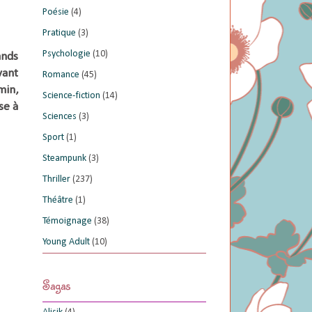
Poésie
(4)
Pratique
(3)
Psychologie
(10)
ands
vant
Romance
(45)
min,
Science-fiction
(14)
se à
Sciences
(3)
Sport
(1)
Steampunk
(3)
Thriller
(237)
Théâtre
(1)
Témoignage
(38)
Young Adult
(10)
Sagas