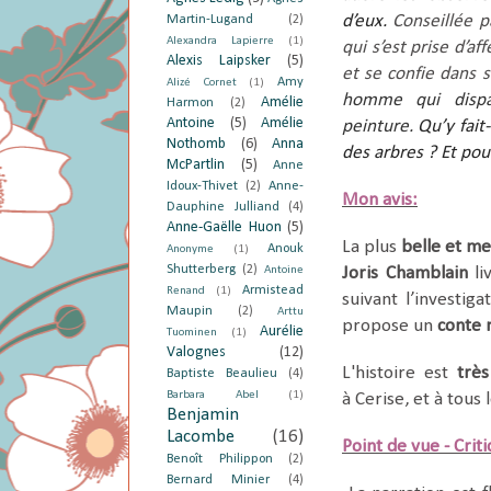
d’eux.
Conseillée 
Martin-Lugand
(2)
Alexandra Lapierre
(1)
qui s’est prise d’a
Alexis Laipsker
(5)
et se confie dans 
Amy
Alizé Cornet
(1)
homme qui dispar
Amélie
Harmon
(2)
Antoine
(5)
Amélie
peinture.
Qu’y fait-
Nothomb
(6)
Anna
des arbres ? Et pourq
McPartlin
(5)
Anne
Idoux-Thivet
(2)
Anne-
Mon avis:
Dauphine Julliand
(4)
Anne-Gaëlle Huon
(5)
La plus
belle et me
Anouk
Anonyme
(1)
Shutterberg
(2)
Antoine
Joris Chamblain
li
Armistead
Renand
(1)
suivant l’investiga
Maupin
(2)
Arttu
propose un
conte 
Aurélie
Tuominen
(1)
Valognes
(12)
L'histoire est
trè
Baptiste Beaulieu
(4)
Barbara Abel
(1)
à
Cerise
, et à tous
Benjamin
Lacombe
(16)
Point de vue - Crit
Benoît Philippon
(2)
Bernard Minier
(4)