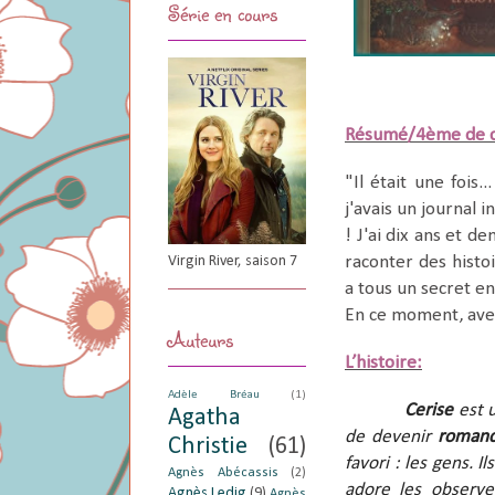
Série en cours
Résumé/4ème de c
"Il était une fois.
j'avais un journal 
! J'ai dix ans et 
Virgin River, saison 7
raconter des histoi
a tous un secret en
En ce moment, avec
Auteurs
L’histoire:
Adèle Bréau
(1)
Cerise
est u
Agatha
de devenir
romanc
Christie
(61)
favori : les gens. 
Agnès Abécassis
(2)
adore les observe
Agnès Ledig
(9)
Agnès