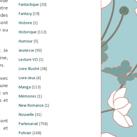
 vue
Fantastique
(20)
ntre
Fantasy
(19)
 des
ont
Histoire
(1)
« ou
Historique
(113)
Humour
(5)
r
. Je
Jeunesse
(93)
ïne
,
Lecture VO
(1)
es.
Livre Illustré
(38)
avec
Livre-Jeux
(4)
 une
Manga
(113)
c un
Mémoires
(1)
s et
New Romance
(1)
Nouvelle
(31)
ont
Partenariat
(756)
e et
Policier
(148)