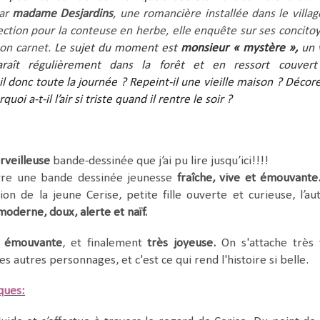
par
madame Desjardins
, une romancière installée dans le villag
ffection pour la conteuse en herbe, elle enquête sur ses concito
son carnet.
Le sujet du moment est
monsieur « mystère »,
un v
aît régulièrement dans la forêt et en ressort couver
il donc toute la journée ? Repeint-il une vieille maison ? Décore-
uoi a-t-il l’air si triste quand il rentre le soir ?
rveilleuse
bande-dessinée que j’ai pu lire jusqu’ici!!!!
vre une bande dessinée jeunesse
fraîche, vive et émouvante
tion de la jeune Cerise, petite fille ouverte et curieuse, l’au
moderne, doux, alerte et naïf.
s émouvante
, et finalement
très joyeuse.
On s'attache très 
 les autres personnages, et c'est ce qui rend l'histoire si belle.
iques: