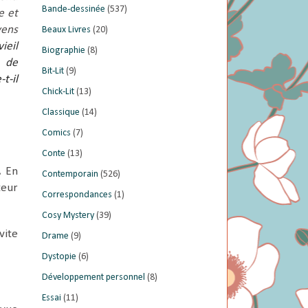
Bande-dessinée
(537)
e et
yens
Beaux Livres
(20)
ieil
Biographie
(8)
t de
Bit-Lit
(9)
t-il
Chick-Lit
(13)
Classique
(14)
Comics
(7)
Conte
(13)
.
En
Contemporain
(526)
teur
Correspondances
(1)
Cosy Mystery
(39)
vite
Drame
(9)
Dystopie
(6)
Développement personnel
(8)
Essai
(11)