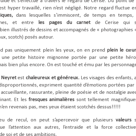
luide et s’effectue à travers le regard de Cerise. Du point de
’est hyper travaillé, rien n’est négligé. Notre regard fluctue e
iques,
dans lesquelles s’immiscent, de temps en temps,
tines, et entre
les pages du carnet
de Cerise qui s
ien illustrés de dessins et accompagnés de « photographies 
aux, scotch) posés autour.
d pas uniquement plein les yeux,
on en prend
plein le cœu
e une
petite histoire mignonne portée par une petite héro
 mais bien plus encore. On est touché et ému par les personnag
e Neyret
est
chaleureux et généreux.
Les visages des enfants, 
disproportionnés, expriment quantité d’émotions portées par
 accueillante, rassurante, pleine de poésie et de nostalgie ave
nant. Et les
fresques animalières
sont tellement magnifique
e n’en revenais pas, mes yeux étaient scotchés dessus!!!!!
u de recul, on peut s’apercevoir que plusieurs
valeurs
s
que l’attention aux autres, l’entraide et la force collectiv
de soi et de ses ambitions.