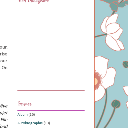
our,
rise
pour
. On
"
Genres
rêve
ujet
Album
(16)
Elle
Autobiographie
(13)
fond