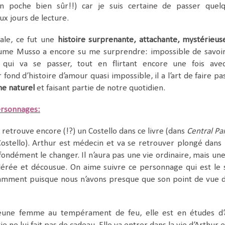
n poche bien sûr!!) car je suis certaine de passer quel
ux jours de lecture.
ale, ce fut une
histoire surprenante, attachante, mystérieus
ume Musso a encore su me surprendre: impossible de savoi
 qui va se passer, tout en flirtant encore une fois ave
fond d’histoire d’amour quasi impossible, il a l’art de faire pa
e naturel
et faisant partie de notre quotidien.
rsonnages:
 retrouve encore (!?) un
Costello
dans ce livre (dans
Central Pa
Costello). Arthur est médecin et va se retrouver plongé dans
fondément le changer. Il n’aura pas une vie ordinaire, mais une
élérée et décousue. On aime suivre ce personnage qui est le 
stamment puisque nous n’avons presque que son point de vue 
une femme au tempérament de feu, elle est en études d’