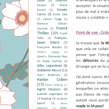
dramatiques et la vi
Zaoui
(5)
Delphine
Giraud
(4)
Diane
accepter la situati
Donato
Ducret
(2)
plus de mal à m’at
Carrisi
(9)
Emile Zola
moins « crédible ».
(2)
Fannie Flagg
(2)
Florence Ollivet-
Franck
Courtois
(2)
Point de vue - Crit
Thilliez
(20)
Frank
François-
Tallis
(2)
Xavier Dillard
(7)
Je trouve que
la 4
Françoise Bourdin
(3)
que cela ne collai
Frédéric Lepage
(1)
pense que l’intr
Gavin's Clemente Ruiz
les
déboires
du pa
(3)
Gayle Forman
(2)
Gilles Legardinier
(8)
étrange qui ne lui
Guillaume Musso
(12)
Hans Andersen
(2)
J’ai aimé suivre A
Harlan Coben
génération pouvan
(15)
Helen Fielding
(1)
lesquelles on atte
Ingrid Desjours
(6)
pas d’avoir de rep
Isabelle Lagarrigue
(4)
J.K Rowling
(4)
Jacques
autant nous perdr
Expert
(2)
James
made in Musso!
Jean-
Patterson
(1)