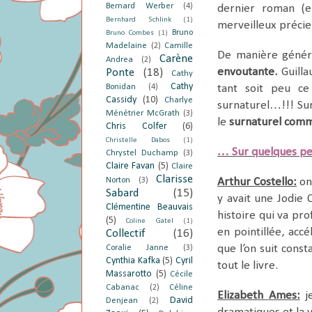
Bernard Werber
(4)
dernier roman (e
Bernhard Schlink
(1)
merveilleux précie
Bruno
Bruno Combes
(1)
Madelaine
(2)
Camille
De manière génér
Carène
Andrea
(2)
envoutante.
Guilla
Ponte
(18)
Cathy
Cathy
Bonidan
(4)
tant soit peu ce
Cassidy
(10)
Charlye
surnaturel…!!! Sur 
Ménétrier McGrath
(3)
le
surnaturel comm
Chris Colfer
(6)
Christelle Dabos
(1)
… Sur quelques pe
Chrystel Duchamp
(3)
Claire Favan
(5)
Claire
Clarisse
Norton
(3)
Arthur Costello:
on
Sabard
(15)
y avait une Jodie 
Clémentine Beauvais
histoire qui va pro
(5)
Coline Gatel
(1)
en pointillée, acc
Collectif
(16)
que l’on suit con
Coralie Janne
(3)
Cynthia Kafka
(5)
Cyril
tout le livre.
Massarotto
(5)
Cécile
Cabanac
(2)
Céline
Elizabeth
Ames:
je
David
Denjean
(2)