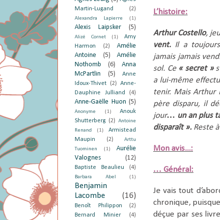
Martin-Lugand
(2)
L’histoire:
Alexandra Lapierre
(1)
Alexis Laipsker
(5)
Arthur Costello
, j
Amy
Alizé Cornet
(1)
vent.
Il a toujour
Amélie
Harmon
(2)
Antoine
(5)
Amélie
jamais
jamais vend
Nothomb
(6)
Anna
sol.
Ce
« secret »
s
McPartlin
(5)
Anne
a lui-même effect
Idoux-Thivet
(2)
Anne-
tenir. Mais Arthur
Dauphine Julliand
(4)
Anne-Gaëlle Huon
(5)
père disparu, il d
Anouk
Anonyme
(1)
jour
… un an plus 
Shutterberg
(2)
Antoine
disparaît ».
Reste à
Armistead
Renand
(1)
Maupin
(2)
Arttu
Mon avis...:
Aurélie
Tuominen
(1)
Valognes
(12)
Baptiste Beaulieu
(4)
… Général:
Barbara Abel
(1)
Benjamin
Je vais tout d’abo
Lacombe
(16)
chronique, puisqu
Benoît Philippon
(2)
déçue par ses livr
Bernard Minier
(4)