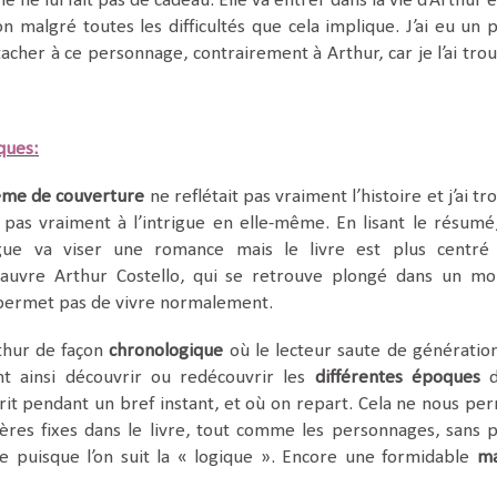
e ne lui fait pas de cadeau. Elle va entrer dans la vie d’Arthur e
on malgré toutes les difficultés que cela implique. J’ai eu un p
tacher à ce personnage, contrairement à Arthur, car je l’ai tro
iques:
ème de couverture
ne reflétait pas vraiment l’histoire et j’ai tr
t pas vraiment à l’intrigue en elle-même. En lisant le résumé
igue va viser une romance mais le livre est plus centré
uvre Arthur Costello, qui se retrouve plongé dans un m
 permet pas de vivre normalement.
rthur de façon
chronologique
où le lecteur saute de génératio
t ainsi découvrir ou redécouvrir les
différentes époques
d
rrit pendant un bref instant, et où on repart. Cela ne nous pe
ères fixes dans le livre, tout comme les personnages, sans 
e puisque l’on suit la « logique ». Encore une formidable
ma