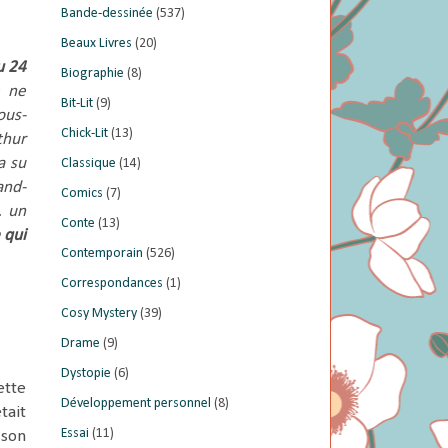
Bande-dessinée
(537)
Beaux Livres
(20)
u 24
Biographie
(8)
e ne
Bit-Lit
(9)
ous-
Chick-Lit
(13)
thur
a su
Classique
(14)
and-
Comics
(7)
… un
Conte
(13)
 qui
Contemporain
(526)
Correspondances
(1)
Cosy Mystery
(39)
Drame
(9)
Dystopie
(6)
ette
Développement personnel
(8)
était
Essai
(11)
 son