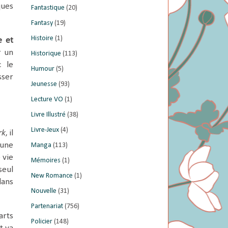
ques
Fantastique
(20)
Fantasy
(19)
Histoire
(1)
e et
r un
Historique
(113)
c le
Humour
(5)
sser
Jeunesse
(93)
Lecture VO
(1)
Livre Illustré
(38)
Livre-Jeux
(4)
rk
, il
 une
Manga
(113)
 vie
Mémoires
(1)
seul
New Romance
(1)
dans
Nouvelle
(31)
Partenariat
(756)
arts
Policier
(148)