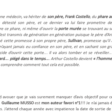
eune médecin, va hériter de
son père, Frank Costello
, du
phare a
s détesté son père, et ce dernier va lui faire promettre d
re ce phare, ni même d'ouvrir la
porte murée
se trouvant au s
’est transmis de génération en génération puisque le père d’Ar
ué cette promesse à son propre père,
Sullivan
, promesse qu’il 
 n’ayant jamais eu confiance en son père, et en sachant son gr
écide d’ouvrir cette porte… Il va alors tomber et se réveiller
tard… piégé dans le temps…
Arthur Costello devient
« l’homme
 comprendre comment tout cela est possible.
rd avouer que je vais surement manquer d’avis objectif pour c
e
Guillaume MUSSO
est
mon auteur favori n°1
!!! Je n’ai jamais 
es. J’attend chaque année avec impatience la date de sortie de