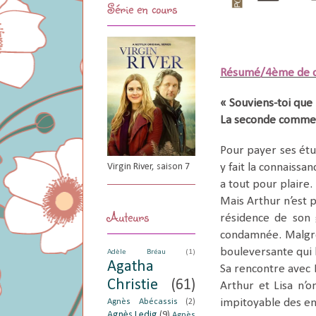
Série en cours
Résumé/4ème de c
« Souviens-toi que 
La seconde commenc
Pour payer ses étu
Virgin River, saison 7
y fait la connaissa
a tout pour plaire.
Mais Arthur n’est 
Auteurs
résidence de son 
condamnée. Malgré 
bouleversante qui 
Adèle Bréau
(1)
Agatha
Sa rencontre avec L
Christie
(61)
Arthur et Lisa n’o
impitoyable des en
Agnès Abécassis
(2)
Agnès Ledig
(9)
Agnès