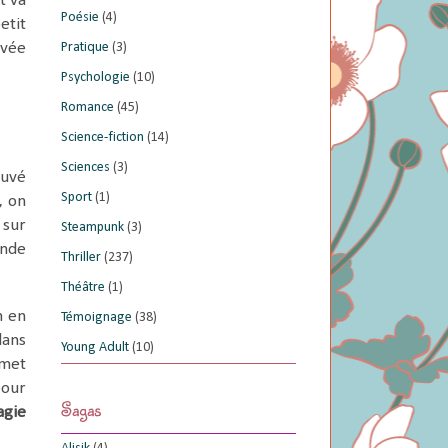
t va
Poésie
(4)
etit
uvée
Pratique
(3)
Psychologie
(10)
Romance
(45)
Science-fiction
(14)
Sciences
(3)
ouvé
Sport
(1)
, on
 sur
Steampunk
(3)
onde
Thriller
(237)
Théâtre
(1)
n en
Témoignage
(38)
ans
Young Adult
(10)
rmet
pour
Sagas
gie