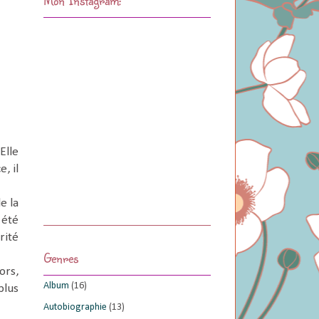
Elle
, il
e la
 été
rité
Genres
ors,
Album
(16)
plus
Autobiographie
(13)