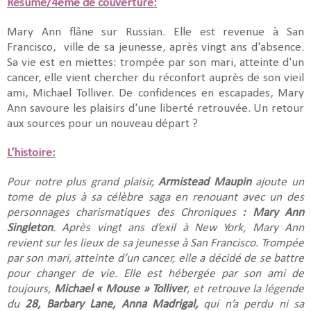
Résumé/4ème de couverture:
Mary Ann flâne sur Russian. Elle est revenue à San
Francisco, ville de sa jeunesse, après vingt ans d'absence.
Sa vie est en miettes: trompée par son mari, atteinte d'un
cancer, elle vient chercher du réconfort auprès de son vieil
ami, Michael Tolliver. De confidences en escapades, Mary
Ann savoure les plaisirs d'une liberté retrouvée. Un retour
aux sources pour un nouveau départ ?
L’histoire:
Pour notre plus grand plaisir,
Armistead Maupin
ajoute un
tome de plus à sa célèbre saga en renouant avec un des
personnages charismatiques des Chroniques
: Mary Ann
Singleton
. Après vingt ans d’exil à New York, Mary Ann
revient sur les lieux de sa jeunesse à San Francisco. Trompée
par son mari, atteinte d’un cancer, elle a décidé de se battre
pour changer de vie. Elle est hébergée par son ami de
toujours,
Michael « Mouse » Tolliver
, et retrouve la légende
du
28, Barbary Lane, Anna Madrigal,
qui n’a perdu ni sa