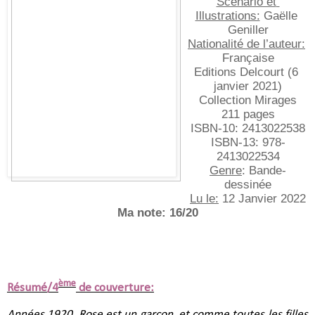
Scénario et 
Illustrations:
Gaëlle 
Geniller
Nationalité de l’auteur:
Française
Editions Delcourt (6 
janvier 2021)
Collection Mirages
211 pages
ISBN-10:‎ 2413022538
ISBN-13:‎ 978-
2413022534
Genre
: Bande-
dessinée
Lu le:
 12 Janvier 2022
Ma note: 16/20
ème
Résumé/4
de couverture:
Années 1920. Rose est un garçon, et comme toutes les filles 