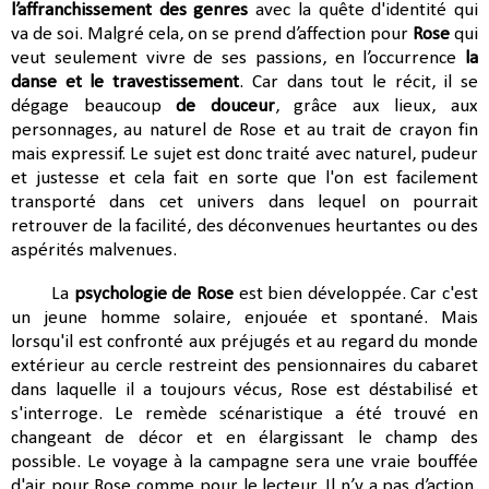
l’affranchissement des genres
avec la quête d'identité qui
va de soi. Malgré cela, on se prend d’affection pour
Rose
qui
veut seulement vivre de ses passions, en l’occurrence
la
danse et le travestissement
. Car dans tout le récit, il se
dégage beaucoup
de douceur
, grâce aux lieux, aux
personnages, au naturel de Rose et au trait de crayon fin
mais expressif. Le sujet est donc traité avec naturel, pudeur
et justesse et cela fait en sorte que l'on est facilement
transporté dans cet univers dans lequel on pourrait
retrouver de la facilité, des déconvenues heurtantes ou des
aspérités malvenues.
La
psychologie de Rose
est bien développée. Car c'est
un jeune homme solaire, enjouée et spontané. Mais
lorsqu'il est confronté aux préjugés et au regard du monde
extérieur au cercle restreint des pensionnaires du cabaret
dans laquelle il a toujours vécus, Rose est déstabilisé et
s'interroge. Le remède scénaristique a été trouvé en
changeant de décor et en élargissant le champ des
possible. Le voyage à la campagne sera une vraie bouffée
d'air pour Rose comme pour le lecteur.
Il n’y a pas d’action,