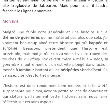
héritier et emmener ce dernier – sain et sauf – jusqu’à la
cité troglodyte de Jabbaren. Mais pour cela, il faudra
franchir les lignes ennemies…
Mon avis:
Malgré une faible note générale et une histoire sur le
thème de guerrières
qui ne m’attirait pas plus que cela, j’ai
vraiment beaucoup aimé cette histoire qui m’a
happée et
surprise
. Beaucoup prétendent que l’histoire est
prévisible, mais moi je n’ai rien vu venir. J’y ai retrouvé des
touches de
« Sydney Fox l’aventurière »
mêlé à
« Xéna, la
guerrière »
, autrement dit on est vite plongé dans l’action
menée
à tambour battant
où les
péripéties s’enchaînent.
Ca
va assez vite, c’est fort et intense.
L’histoire est donc rondement bien menée, et la fin a été
surprenante pour moi, avec sa petite touche de douceur et
qui clotûre parfaitement cette histoire, sans nous faire
réfléchir sur certains aspects.