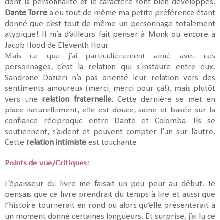
dont la personnalité et le caractère sont bien développés.
Dante Torre
a eu tout de même ma petite préférence étant
donné que c’est tout de même un personnage totalement
atypique! Il m’a d’ailleurs fait penser à Monk ou encore à
Jacob Hood de Eleventh Hour.
Mais ce que j’ai particulièrement aimé avec ces
personnages, c’est la relation qui s’instaure entre eux.
Sandrone Dazieri n’a pas orienté leur relation vers des
sentiments amoureux (merci, merci pour çà!), mais plutôt
vers une
relation fraternelle
. Cette dernière se met en
place naturellement, elle est douce, saine et basée sur la
confiance réciproque entre Dante et Colomba. Ils se
soutiennent, s’aident et peuvent compter l’un sur l’autre.
Cette
relation intimiste
est touchante.
Points de vue/Critiques:
L’épaisseur du livre me faisait un peu peur au début. Je
pensais que ce livre prendrait du temps à lire et aussi que
l’histoire tournerait en rond ou alors qu’elle présenterait à
un moment donné certaines longueurs. Et surprise, j’ai lu ce