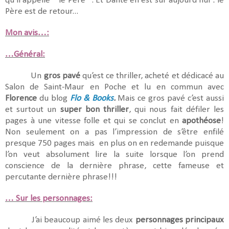
qu'il appelle " le Père ". Et Dante en est sûr aujourd'hui : le
Père est de retour...
Mon avis…:
…Général:
Un
gros pavé
qu’est ce thriller, acheté et dédicacé au
Salon de Saint-Maur en Poche et lu en commun avec
Florence
du blog
Flo & Books
.
Mais ce gros pavé c’est aussi
et surtout un
super bon thriller
, qui nous fait défiler les
pages à une vitesse folle et qui se conclut en
apothéose
!
Non seulement on a pas l’impression de s’être enfilé
presque 750 pages mais en plus on en redemande puisque
l’on veut absolument lire la suite lorsque l’on prend
conscience de la dernière phrase, cette fameuse et
percutante dernière phrase!!!
… Sur les personnages:
J’ai beaucoup aimé les deux
personnages principaux