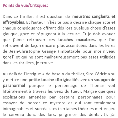
Points de vue/Critiques:
Dans ce thriller, il est question de
meurtres sanglants et
effroyables.
Et l’auteur n’hésite pas à décrire chaque acte et
chaque conséquence offrant dés lors quelque chose d’assez
glauque, gore et répugnant à la lecture. Et je dois avouer
que j’aime retrouver ces
touches macabres,
que l’on
retrouvent de façon encore plus accentuées dans les livres
de Jean-Christophe Grangé (imbattable pour moi niveau
gore!) et qui ne sont malheureusement pas assez utilisées
dans les thrillers, je trouve.
Au delà de l’intrigue « de base » du thriller, Sire Cédric a su
y mettre une
petite touche d’originalité
avec
un soupçon de
paranormal
puisque le personnage de Thomas voit
littéralement à travers les yeux du tueur. Malgré quelques
explications amenées par certains personnages pour
essayer de percer ce mystère et qui sont totalement
inimaginables et surréalistes (certaines théories met en jeu
le cerveau donc dés lors, je grince des dents…!), j’ai