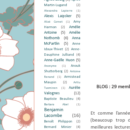
Martin-Lugand
(2)
Alexandra Lapierre
(1)
Alexis Laipsker
(5)
Amy
Alizé Cornet
(1)
Amélie
Harmon
(2)
Antoine
(5)
Amélie
Nothomb
(6)
Anna
McPartlin
(5)
Anne
Idoux-Thivet
(2)
Anne-
Dauphine Julliand
(4)
Anne-Gaëlle Huon
(5)
Anouk
Anonyme
(1)
Shutterberg
(2)
Antoine
Armistead
Renand
(1)
Maupin
(2)
Arttu
BLOG : 29 membr
Aurélie
Tuominen
(1)
Valognes
(12)
Baptiste Beaulieu
(4)
Barbara Abel
(1)
Benjamin
Et comme l’année
Lacombe
(16)
(beaucoup trop d
Benoît Philippon
(2)
meilleures lectur
Bernard Minier
(4)