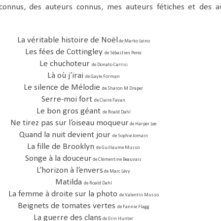
onnus, des auteurs connus, mes auteurs fétiches et des a
La véritable histoire de Noël
de Marko Leino
Les fées de Cottingley
de Sébastien Perez
Le chuchoteur
de Donato Carrisi
Là où j’irai
de Gayle Forman
Le silence de Mélodie
de Sharon M Draper
Serre-moi fort
de Claire Favan
Le bon gros géant
de Roald Dahl
Ne tirez pas sur l’oiseau moqueur
de Harper Lee
Quand la nuit devient jour
de Sophie Jomain
La fille de Brooklyn
de Guillaume Musso
Songe à la douceur
de Clémentine Beauvais
L’horizon à l’envers
de Marc Lévy
Matilda
de Roald Dahl
La femme à droite sur la photo
de Valentin Musso
Beignets de tomates vertes
de Fannie Flagg
La guerre des clans
de Erin Hunter