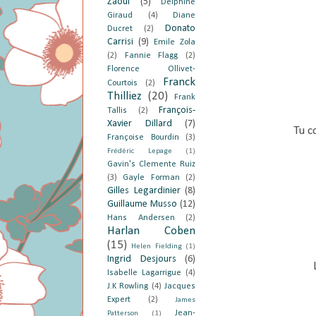
Zaoui
(5)
Delphine
Giraud
(4)
Diane
Donato
Ducret
(2)
Carrisi
(9)
Emile Zola
(2)
Fannie Flagg
(2)
Florence Ollivet-
Franck
Courtois
(2)
Thilliez
(20)
Frank
François-
Tallis
(2)
Xavier Dillard
(7)
Tu c
Françoise Bourdin
(3)
Frédéric Lepage
(1)
Gavin's Clemente Ruiz
(3)
Gayle Forman
(2)
Gilles Legardinier
(8)
Guillaume Musso
(12)
Hans Andersen
(2)
Harlan Coben
(15)
Helen Fielding
(1)
Ingrid Desjours
(6)
Isabelle Lagarrigue
(4)
J.K Rowling
(4)
Jacques
Expert
(2)
James
Jean-
Patterson
(1)