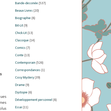
Bande-dessinée
(537)
Beaux Livres
(20)
Biographie
(8)
Bit-Lit
(9)
Chick-Lit
(13)
Classique
(14)
Comics
(7)
Conte
(13)
Contemporain
(526)
Correspondances
(1)
s
Cosy Mystery
(39)
Drame
(9)
Dystopie
(6)
rues
Développement personnel
(8)
 mes
Essai
(11)
plus