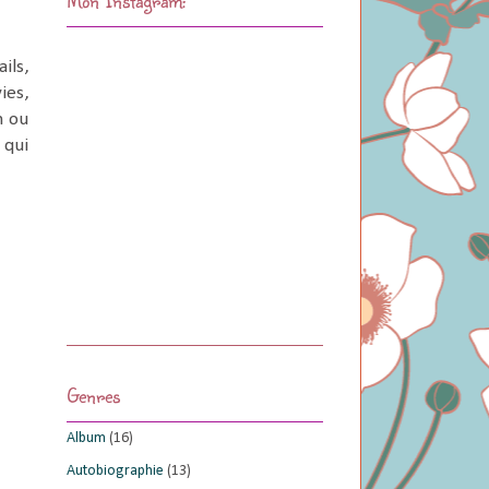
ils,
ies,
n ou
 qui
Genres
Album
(16)
Autobiographie
(13)