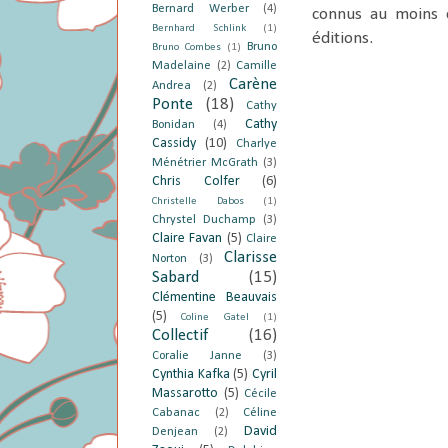
Bernard Werber
(4)
connus au moins c
Bernhard Schlink
(1)
éditions.
Bruno
Bruno Combes
(1)
Madelaine
(2)
Camille
Carène
Andrea
(2)
Ponte
(18)
Cathy
Cathy
Bonidan
(4)
Cassidy
(10)
Charlye
Ménétrier McGrath
(3)
Chris Colfer
(6)
Christelle Dabos
(1)
Chrystel Duchamp
(3)
Claire Favan
(5)
Claire
Clarisse
Norton
(3)
Sabard
(15)
Clémentine Beauvais
(5)
Coline Gatel
(1)
Collectif
(16)
Coralie Janne
(3)
Cynthia Kafka
(5)
Cyril
Massarotto
(5)
Cécile
Cabanac
(2)
Céline
David
Denjean
(2)