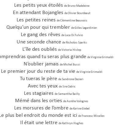
Les petits yeux étoilés
de Bruno Madeleine
En attendant Bojangles
de Olivier Bourdeaut
Les petites reines
de Clémentine Beauvais
Quelqu’un pour qui trembler
de Gilles Legardinier
Le gang des rêves
de Luca Di Fulvio
Une seconde chance
de Nicholas Sparks
L’île des oubliés
de Victoria Hislop
omprendras quand tu seras plus grande
de Virginie Grimaldi
N’oublier jamais
de Michel Bussi
Le premier jour du reste de ta vie
de Virginie Grimaldi
Tu tueras le père
de Sandrone Dazieri
Avec tes yeux
de Sire Cédric
Les stagiaires
de Samantha Bailly
Mémé dans les orties
de Aurélie Valognes
Les morsures de l’ombre
de Karine Giebel
Le plus bel endroit du monde est ici
de Francesc Miralles
Il était une lettre
de Kathryn Hughes