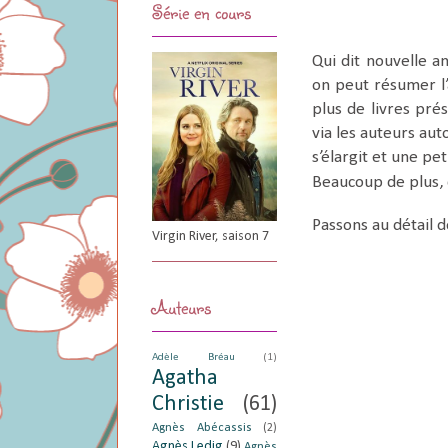
Série en cours
Qui dit nouvelle a
on peut résumer l’
plus de livres prés
via les auteurs aut
s’élargit et une pe
Beaucoup de plus,
Passons au détail de
Virgin River, saison 7
Auteurs
Adèle Bréau
(1)
Agatha
Christie
(61)
Agnès Abécassis
(2)
Agnès Ledig
(9)
Agnès