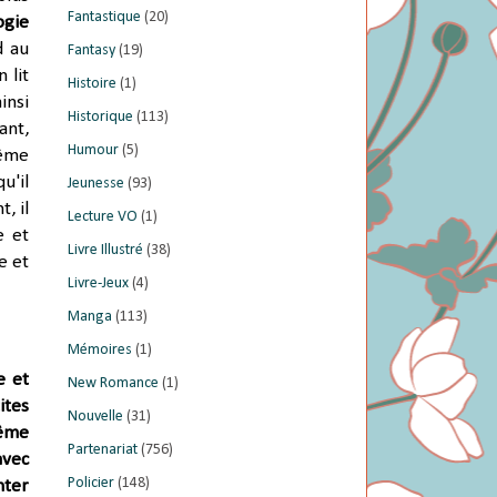
Fantastique
(20)
ogie
d au
Fantasy
(19)
 lit
Histoire
(1)
insi
Historique
(113)
ant,
Humour
(5)
même
u'il
Jeunesse
(93)
, il
Lecture VO
(1)
e et
Livre Illustré
(38)
e et
Livre-Jeux
(4)
Manga
(113)
Mémoires
(1)
e et
New Romance
(1)
ites
Nouvelle
(31)
même
Partenariat
(756)
avec
Policier
(148)
nter