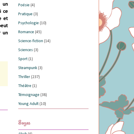
t un
Poésie
(4)
i ce
Pratique
(3)
e et
Psychologie
(10)
peut
Romance
(45)
r un
Science-fiction
(14)
Sciences
(3)
Sport
(1)
Steampunk
(3)
Thriller
(237)
Théâtre
(1)
Témoignage
(38)
Young Adult
(10)
Sagas