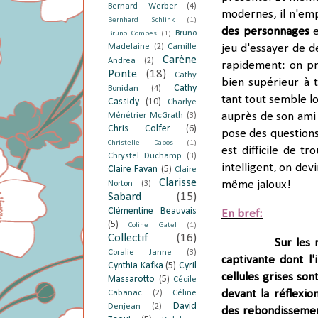
Bernard Werber
(4)
modernes, il n'em
Bernhard Schlink
(1)
des personnages
Bruno
Bruno Combes
(1)
Madelaine
(2)
Camille
jeu d'essayer de d
Carène
Andrea
(2)
rapidement: on pre
Ponte
(18)
Cathy
bien supérieur à 
Cathy
Bonidan
(4)
tant tout semble l
Cassidy
(10)
Charlye
auprès de son ami 
Ménétrier McGrath
(3)
Chris Colfer
(6)
pose des questions
Christelle Dabos
(1)
est difficile de t
Chrystel Duchamp
(3)
intelligent, on dev
Claire Favan
(5)
Claire
Clarisse
même jaloux!
Norton
(3)
Sabard
(15)
Clémentine Beauvais
En bref:
(5)
Coline Gatel
(1)
Collectif
(16)
Sur les
Coralie Janne
(3)
captivante dont l
Cynthia Kafka
(5)
Cyril
cellules grises so
Massarotto
(5)
Cécile
devant la réflexio
Cabanac
(2)
Céline
David
Denjean
(2)
des rebondissement