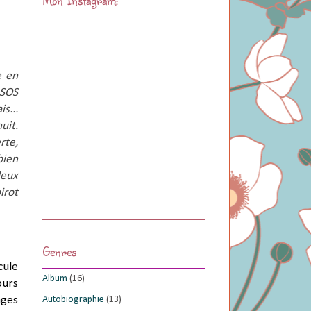
 en 
SOS 
... 
it. 
te, 
ien 
eux 
rot 
Genres
cule
Album
(16)
ours
Autobiographie
(13)
ages