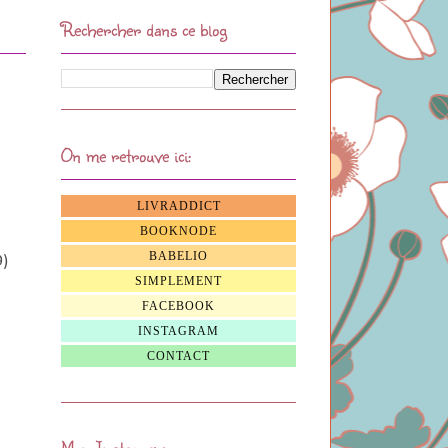
Rechercher dans ce blog
On me retrouve ici:
LIVRADDICT
BOOKNODE
BABELIO
)
SIMPLEMENT
FACEBOOK
INSTAGRAM
CONTACT
Mon Instagram: