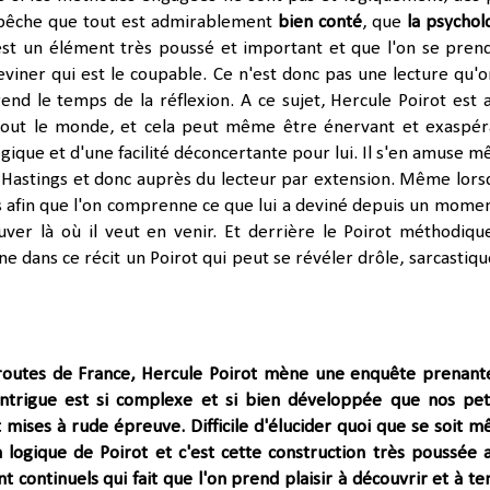
pêche que tout est admirablement
bien conté
, que
la psychol
est un élément très poussé et important et que l'on se pren
eviner qui est le coupable. Ce n'est donc pas une lecture qu'on
nd le temps de la réflexion. A ce sujet, Hercule Poirot est a
tout le monde, et cela peut même être énervant et exaspér
ogique et d'une facilité déconcertante pour lui. Il s'en amuse 
Hastings et donc auprès du lecteur par extension. Même lorsq
 afin que l'on comprenne ce que lui a deviné depuis un moment
rouver là où il veut en venir. Et derrière le Poirot méthodiqu
ine dans ce récit un Poirot qui peut se révéler drôle, sarcastiqu
 routes de France, Hercule Poirot mène une enquête prenant
'intrigue est si complexe et si bien développée que nos pet
nt mises à rude épreuve. Difficile d'élucider quoi que se soit 
n logique de Poirot et c'est cette construction très poussée 
 continuels qui fait que l'on prend plaisir à découvrir et à te