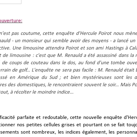
ouverture:
n'est pas coutume, cette enquête d'Hercule Poirot nous mène
auld - un monsieur qui semble avoir des moyens - a lancé un 
ive. Une limousine attendra Poirot et son ami Hastings à Calais
t de limousine : c'est que M. Renauld a été assassiné dans la nu
é de coups de couteau dans le dos, au fond d'une tombe ouver
rain de golf... L'enquête ne sera pas facile : M. Renauld était b
assé en Amérique du Sud ; et bien mystérieuses sont les d
es des domestiques, le rencontraient souvent le soir... Mais Poi
tout, à récolter le moindre indice...
ficacité parfaite et redoutable, cette nouvelle enquête d'Her
tionner nos petites cellules grises et pourtant on se fait touj
issements sont nombreux, les indices également, les personn