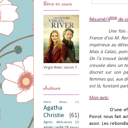
Série en cours
ème
Résumé/4
de c
Une fois 
France d'où M. Ren
impérieux au détect
Mais à Calais, poin
On l'a trouvé lard
creusée dans un ter
Virgin River, saison 7
discret sur son p
femmes qui, aux dir
est là, furetant par
Auteurs
Mon avis:
Adèle Bréau
(1)
Agatha
D'une ef
Christie
(61)
Poirot nous fait ac
Agnès Abécassis
(2)
avoir. Les rebond
Agnès Ledig
(9)
Agnès