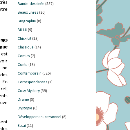
très
Bande-dessinée
(537)
otre
Beaux Livres
(20)
Biographie
(8)
Bit-Lit
(9)
Chick-Lit
(13)
ings
igue
Classique
(14)
 est
Comics
(7)
voir
Conte
(13)
x ne
Contemporain
(526)
 des
. En
Correspondances
(1)
rel,
Cosy Mystery
(39)
ents
Drame
(9)
ouve
Dystopie
(6)
Développement personnel
(8)
ment
Essai
(11)
plus