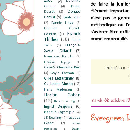
Zaoui
(5)
Delphine
de faire la lumi
Giraud
(4)
Diane
élément important
Donato
Ducret
(2)
Carrisi
(9)
Emile Zola
n'est pas le genre
(2)
Fannie Flagg
(2)
méthodique où l'o
Florence Ollivet-
s'avérer être drôl
Franck
Courtois
(2)
crime embrouillé.
Thilliez
(20)
Frank
François-
Tallis
(2)
Xavier Dillard
(7)
Françoise Bourdin
(3)
Frédéric Lepage
(1)
Gavin's Clemente Ruiz
PUBLIÉ PAR
C
(3)
Gayle Forman
(2)
Gilles Legardinier
(8)
Guillaume Musso
(12)
Hans Andersen
(2)
Harlan Coben
mardi 26 octobre 2
(15)
Helen Fielding
(1)
Ingrid Desjours
(6)
Isabelle Lagarrigue
(4)
Evergreen Is
J.K Rowling
(4)
Jacques
Expert
(2)
James
Jean-
Patterson
(1)