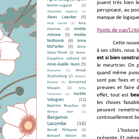
jouent très bien l
Martin-Lugand
(2)
perspicace, au poi
Alexandra Lapierre
(1)
Alexis Laipsker
(5)
manque de logique
Amy
Alizé Cornet
(1)
Amélie
Harmon
(2)
Points de vue/Crit
Antoine
(5)
Amélie
Nothomb
(6)
Anna
Cette nouve
McPartlin
(5)
Anne
à ses côtés, nous 
Idoux-Thivet
(2)
Anne-
est si bien constr
Dauphine Julliand
(4)
Anne-Gaëlle Huon
(5)
le meurtrier. On 
Anouk
Anonyme
(1)
quand même puisqu
Shutterberg
(2)
Antoine
sont pas fixes et 
Armistead
Renand
(1)
preuves et faire d
Maupin
(2)
Arttu
Aurélie
Tuominen
(1)
effet, tout est
bea
Valognes
(12)
les choses faisa
Baptiste Beaulieu
(4)
peuvent remettre
Barbara Abel
(1)
Benjamin
continuellement be
Lacombe
(16)
L'histoir
Benoît Philippon
(2)
Bernard Minier
(4)
présente. Et même