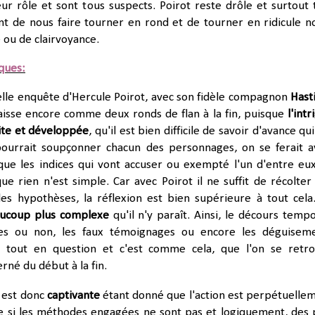
eur rôle et sont tous suspects. Poirot reste drôle et surtout 
nt de nous faire tourner en rond et de tourner en ridicule n
 ou de clairvoyance.
iques:
lle enquête d'Hercule Poirot, avec son fidèle compagnon
Hast
laisse encore comme deux ronds de flan à la fin, puisque
l'intr
uite et développée
, qu'il est bien difficile de savoir d'avance qui
pourrait soupçonner chacun des personnages, on se ferait a
e les indices qui vont accuser ou exempté l'un d'entre eu
que rien n'est simple. Car avec Poirot il ne suffit de récolter
es hypothèses, la réflexion est bien supérieure à tout cela
ucoup plus complexe
qu'il n'y paraît. Ainsi, le décours tempo
bles ou non, les faux témoignages ou encore les déguisem
 tout en question et c'est comme cela, que l'on se retr
rné du début à la fin.
e est donc
captivante
étant donné que l'action est perpétuelle
 si les méthodes engagées ne sont pas et logiquement, des 